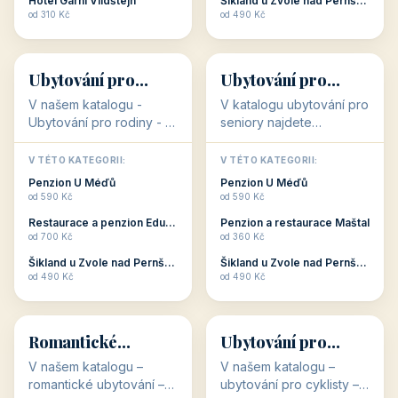
objekty, které s aktivní
objekty, které nabízí
V TÉTO KATEGORII:
V TÉTO KATEGORII:
dovolenou přímo
cenově dostupné
Restaurace a penzion Eduard
Penzion U Méďů
souvisejí. Aktivní
ubytování v ČR. Budete
od 700 Kč
od 590 Kč
dovolená nebo aktivní
překvapeni, že i v nižší
Penzion Pepicentrum
Hotel a restaurace Koníček
odpočinek jso...
c...
od 250 Kč
od 1 170 Kč
Hotel Garni Vildštejn
Šikland u Zvole nad Pernštejnem
👨‍👩‍👧‍👦
🧓
od 310 Kč
od 490 Kč
👨‍👩‍👧‍👦
🧓
34 objektů
33 objektů
Ubytování pro
Ubytování pro
rodiny
seniory
V našem katalogu -
V katalogu ubytování pro
Ubytování pro rodiny -
seniory najdete
jsou pro Vás připraveny
penziony a hotely, které
objekty, které svojí
jsou přizpůsobeny pro
V TÉTO KATEGORII:
V TÉTO KATEGORII:
polohou či vybaveností,
ubytování klientů vyššího
Penzion U Méďů
Penzion U Méďů
nabízí klidné ubytování
věku. Některé z nich
od 590 Kč
od 590 Kč
pro rodiny. Penziony,...
nabízí speciální balíč...
Restaurace a penzion Eduard
Penzion a restaurace Maštal
od 700 Kč
od 360 Kč
Šikland u Zvole nad Pernštejnem
Šikland u Zvole nad Pernštejnem
💕
🚴
od 490 Kč
od 490 Kč