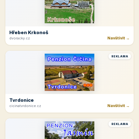
Rakvice
Navštívit →
jk-rakvice.cz
REKLAMA
Hřeben Krkonoš
Navštívit →
dvoracky.cz
REKLAMA
Tvrdonice