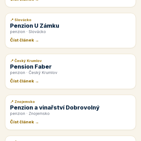
📍 Slovácko
📰 PR článek
Penzion U Zámku
penzion · Slovácko
Číst článek →
📍 Český Krumlov
📰 PR článek
Pension Faber
penzion · Český Krumlov
Číst článek →
📍 Znojemsko
📰 PR článek
Penzion a vinařství Dobrovolný
penzion · Znojemsko
Číst článek →