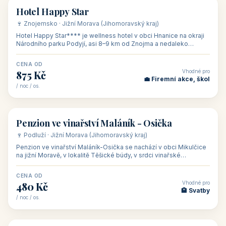
asi 8 km od dáln
CENA OD
Vhodné pro
600 Kč
🏨 Vinné sklepy
/ noc / os.
👥 54
🏨 hotel
Hotel Happy Star
🍷 Znojemsko · Jižní Morava (Jihomoravský kraj)
Hotel Happy Star**** je wellness hotel v obci Hnanice na okraji
Národního parku Podyjí, asi 8–9 km od Znojma a nedaleko
rakouských hranic, v
CENA OD
Vhodné pro
875 Kč
💼 Firemní akce, škol
/ noc / os.
👥 15
🏡 penzion
Penzion ve vinařství Maláník - Osička
🍷 Podluží · Jižní Morava (Jihomoravský kraj)
Penzion ve vinařství Maláník-Osička se nachází v obci Mikulčice
na jižní Moravě, v lokalitě Těšické búdy, v srdci vinařské
podoblasti Slovác