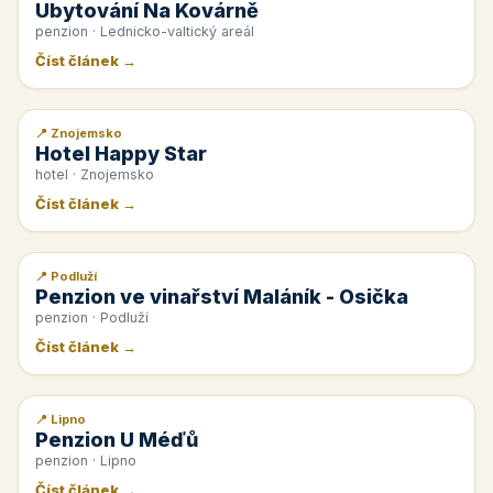
Ubytování Na Kovárně
penzion · Lednicko-valtický areál
Číst článek →
📍 Znojemsko
📰 PR článek
Hotel Happy Star
hotel · Znojemsko
Číst článek →
📍 Podluží
📰 PR článek
Penzion ve vinařství Maláník - Osička
penzion · Podluží
Číst článek →
📍 Lipno
📰 PR článek
Penzion U Méďů
penzion · Lipno
Číst článek →