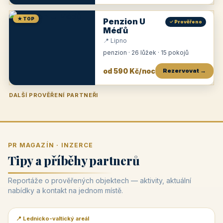
★ TOP
Penzion U
✓ Prověřeno
Méďů
📍 Lipno
penzion · 26 lůžek · 15 pokojů
od 590 Kč/noc
Rezervovat →
DALŠÍ PROVĚŘENÍ PARTNEŘI
Penzion U Zámku
Pension Faber
Penzion a vinařství Dobrovolný
Penzion a restaurace Maštal
Krčma Šatlava
Hotel Rozvoj
Penzion Zvoneček
Penzion Selský dvůr
Penzion Thallerův dům
Hotel Lípa
★
od 500 Kč
★
od 845 Kč
★
od 300 Kč
★
od 360 Kč
★
🍽️
★
od 400 Kč
★
od 550 Kč
★
od 530 Kč
★
od 1 190 Kč
★
od 450 Kč
PR MAGAZÍN · INZERCE
Tipy a příběhy partnerů
Reportáže o prověřených objektech — aktivity, aktuální
nabídky a kontakt na jednom místě.
📍 Lednicko-valtický areál
📰 PR článek