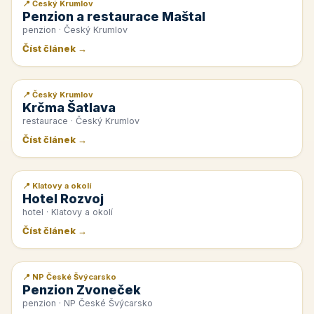
📍 Český Krumlov
📰 PR článek
Penzion a restaurace Maštal
penzion · Český Krumlov
Číst článek →
📍 Český Krumlov
📰 PR článek
Krčma Šatlava
restaurace · Český Krumlov
Číst článek →
📍 Klatovy a okolí
📰 PR článek
Hotel Rozvoj
hotel · Klatovy a okolí
Číst článek →
📍 NP České Švýcarsko
📰 PR článek
Penzion Zvoneček
penzion · NP České Švýcarsko