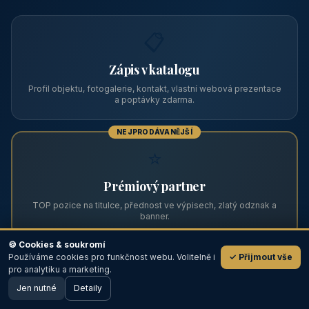
Zviditelněte svůj objekt na ABC
Web s tradicí od roku 2004 a tisíci návštěvníky měsíčně.
Vyberte si formát inzerce — od zápisu v katalogu po
prémiovou pozici na titulní straně s vlastní webovou
prezentací.
📋
Zápis v katalogu
Profil objektu, fotogalerie, kontakt, vlastní webová prezentace
a poptávky zdarma.
NEJPRODÁVANĚJŠÍ
⭐
🍪 Cookies & soukromí
Používáme cookies pro funkčnost webu. Volitelně i
✓ Přijmout vše
💬
Prémiový partner
pro analytiku a marketing.
Jen nutné
TOP pozice na titulce, přednost ve výpisech, zlatý odznak a
Detaily
🖥️ Desktop verze
Design
banner.