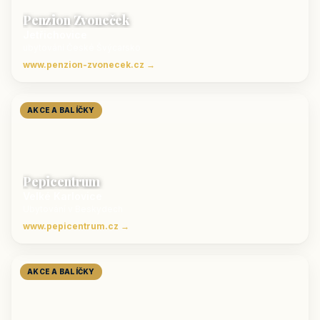
Penzion Zvoneček
Jetřichovice
ubytování České Švýcarsko
www.penzion-zvonecek.cz →
AKCE A BALÍČKY
Pepicentrum
Velké Karlovice
Ubytování v Beskydech
www.pepicentrum.cz →
AKCE A BALÍČKY