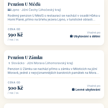
CENA OD
Vhodné pro
480 Kč
🏨 Svatby
/ noc / os.
👥 26
🏡 penzion
Penzion U Méďů
🏰 Lipno · Jižní Čechy (Jihočeský kraj)
Rodinný penzion U Méďů s restaurací se nachází v osadě Hůrka u
Horní Plané, přímo na břehu jezera Lipno, v turistické oblasti
Šumava. Pokoje
CENA OD
Vhodné pro
590 Kč
🏨 Ubytování s dětmi
/ noc / os.
👥 28
🏡 penzion
Penzion U Zámku
🍷 Slovácko · Jižní Morava (Jihomoravský kraj)
Penzion U Zámku se nachází přímo u zámku v Miloticích na jižní
Moravě, jedné z nejvýznamnějších barokních památek na Moravě,
v budově bývalé