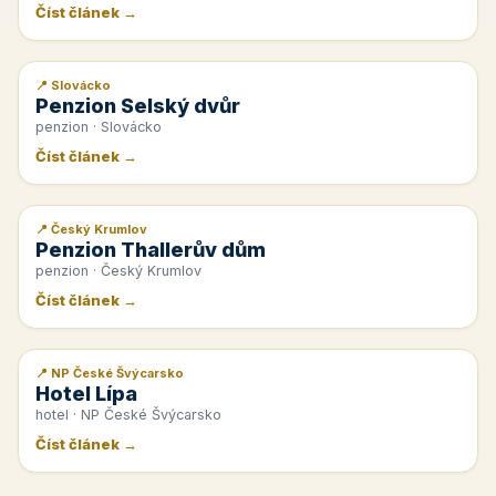
Číst článek →
📍 Slovácko
📰 PR článek
Penzion Selský dvůr
penzion · Slovácko
Číst článek →
📍 Český Krumlov
📰 PR článek
Penzion Thallerův dům
penzion · Český Krumlov
Číst článek →
📍 NP České Švýcarsko
📰 PR článek
Hotel Lípa
hotel · NP České Švýcarsko
Číst článek →