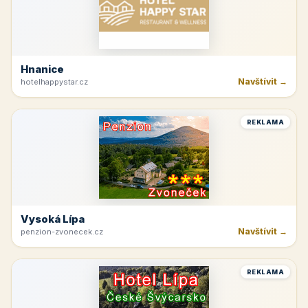
Hnanice
Navštívit →
hotelhappystar.cz
REKLAMA
Vysoká Lípa
Navštívit →
penzion-zvonecek.cz
REKLAMA