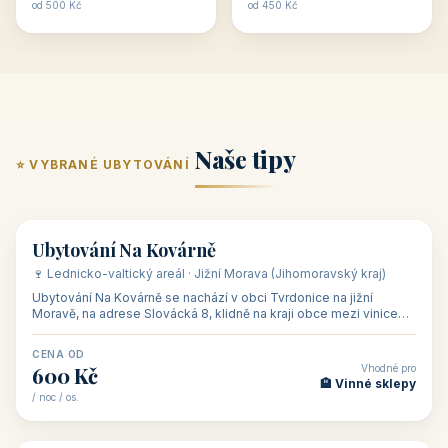
ubytování skupin v
zkušenosti pořádat i
Penzion U Méďů
Hotel a restaurace Koníček
penzionech, hotelích a
menší firemní akce a
od 590 Kč
od 1 170 Kč
apartmánech v ČR.
firemní školení, ale také
Šikland u Zvole nad Pernštejnem
Restaurace a penzion Eduard
Budete překva...
ob...
od 490 Kč
od 700 Kč
Restaurant - pension Rubín
Hotel Lípa
od 500 Kč
od 450 Kč
Naše tipy
⭐ VYBRANÉ UBYTOVÁNÍ
👥 17
🏡 penzion
Ubytování Na Kovárně
🍷 Lednicko-valtický areál · Jižní Morava (Jihomoravský kraj)
Ubytování Na Kovárně se nachází v obci Tvrdonice na jižní
Moravě, na adrese Slovácká 8, klidně na kraji obce mezi vinicemi,