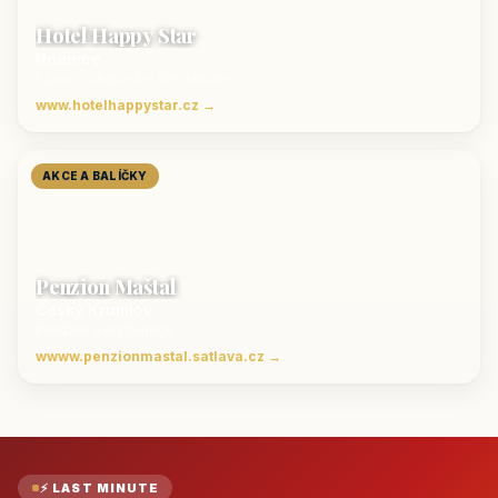
Hotel Happy Star
Hnanice
Luxusní ubytování jižní Morava
www.hotelhappystar.cz →
AKCE A BALÍČKY
Penzion Maštal
Český Krumlov
Penzion a restaurace
wwww.penzionmastal.satlava.cz →
⚡ LAST MINUTE