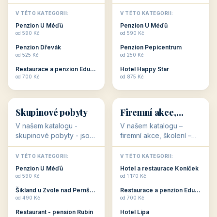
💕
🚴
32 objektů
32 objektů
Romantické
Ubytování pro
ubytování
cyklisty
V našem katalogu –
V našem katalogu –
romantické ubytování –
ubytování pro cyklisty –
jsou pro Vás připraveny
jsou pro Vás připraveny
objekty, které svojí
objekty, které jsou na
V TÉTO KATEGORII:
V TÉTO KATEGORII:
stavbou, polohou anebo
milovníky cykloturistiky
Penzion U Méďů
Penzion U Méďů
zaměřením nabízí
připraveny. Většinou mají
od 590 Kč
od 590 Kč
romantické pobyty.
přímo kolárny a...
Penzion Dřevák
Penzion Pepicentrum
Romantické ...
od 525 Kč
od 250 Kč
Restaurace a penzion Eduard
Hotel Happy Star
👥
💼
od 700 Kč
od 875 Kč
👥
💼
32 objektů
31 objektů
Skupinové pobyty
Firemní akce,
školení
V našem katalogu -
V našem katalogu –
skupinové pobyty - jsou
firemní akce, školení –
pro Vás připraveny
jsou pro Vás připraveny
objekty, které nabízí
objekty, které mají
V TÉTO KATEGORII:
V TÉTO KATEGORII: