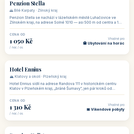
CENA OD
Vhodné pro
500 Kč
🏨 Levné ubytování
/ noc / os.
👥 44
🏡 penzion
Penzion Stella
🌄 Bílé Karpaty · Zlínský kraj
Penzion Stella se nachází v lázeňském městě Luhačovice ve
Zlínském kraji, na adrese Solné 1010 — asi 500 m od centra a 1
km od lázeňské kolo
CENA OD
Vhodné pro
1 050 Kč
🏨 Ubytování na horác
/ noc / os.
👥 50
🏨 hotel
Hotel Ennius
🏔️ Klatovy a okolí · Plzeňský kraj
Hotel Ennius sídlí na adrese Randova 111 v historickém centru
Klatov v Plzeňském kraji, „bráně Šumavy", jen pár kroků od
hlavního náměs