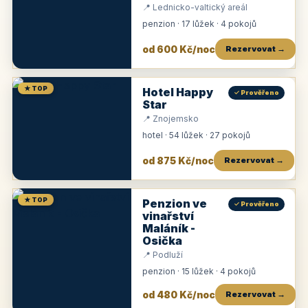
📍 Lednicko-valtický areál
penzion · 17 lůžek · 4 pokojů
od 600 Kč/noc
Rezervovat →
★ TOP
Hotel Happy
✓ Prověřeno
Star
📍 Znojemsko
hotel · 54 lůžek · 27 pokojů
od 875 Kč/noc
Rezervovat →
★ TOP
Penzion ve
✓ Prověřeno
vinařství
Maláník -
Osička
📍 Podluží
penzion · 15 lůžek · 4 pokojů
od 480 Kč/noc
Rezervovat →