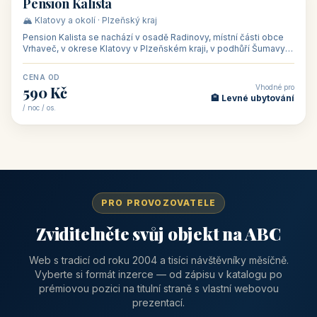
CENA OD
Vhodné pro
1 310 Kč
📅 Víkendové pobyty
/ noc / os.
👥 40
🏡 penzion
Pension Kalista
🏔️ Klatovy a okolí · Plzeňský kraj
Pension Kalista se nachází v osadě Radinovy, místní části obce
Vrhaveč, v okrese Klatovy v Plzeňském kraji, v podhůří Šumavy
— do města Klat
CENA OD
Vhodné pro
590 Kč
🏨 Levné ubytování
/ noc / os.
PRO PROVOZOVATELE