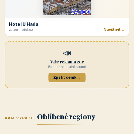
Navštívit →
penzionrozkvet.cz
REKLAMA
Hotel U Hada
Navštívit →
zatec-hotel.cz
📣
Vaše reklama zde
Banner na titulní straně
Zjistit ceník →