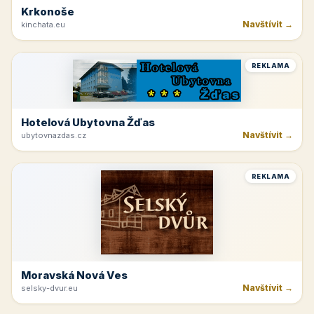
Krkonoše
Navštívit →
kinchata.eu
REKLAMA
Hotelová Ubytovna Žďas
Navštívit →
ubytovnazdas.cz
REKLAMA
Moravská Nová Ves
Navštívit →
selsky-dvur.eu