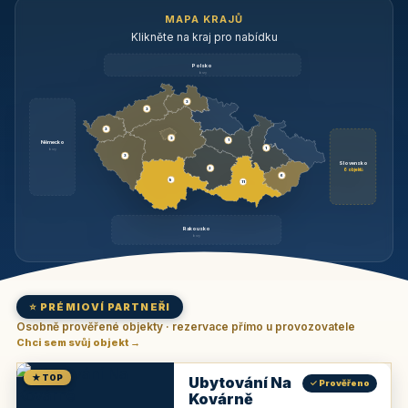
MAPA KRAJŮ
Klikněte na kraj pro nabídku
Polsko
brzy
3
3
3
3
1
Německo
1
brzy
3
Slovensko
2
6 objektů
6
9
11
Rakousko
brzy
⭐ PRÉMIOVÍ PARTNEŘI
Osobně prověřené objekty · rezervace přímo u provozovatele
Chci sem svůj objekt →
★ TOP
Ubytování Na
✓ Prověřeno
Kovárně