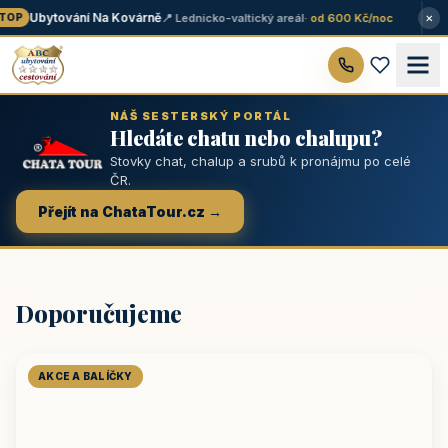
×
Ubytování Na Kovárně
📍 Lednicko-valtický areál
· od 600 Kč/noc
OP
NÁŠ SESTERSKÝ PORTÁL
Hledáte chatu nebo chalupu?
Stovky chat, chalup a srubů k pronájmu po celé
ČR.
Přejít na ChataTour.cz →
Doporučujeme
AKCE A BALÍČKY