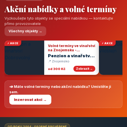
Akční nabídky a volné termíny
Vyzkoušejte tyto objekty se speciální nabídkou — kontaktujte
přímo provozovatele
Všechny objekty →
⚡ AKCE
⚡ AKCE
Volné termíny ve vinařství
na Znojemsku -
degustace vín
Penzion a vinařství
Dobrovolný
📍 Znojemsko
od 300 Kč
Zobrazit →
📣 Máte volné termíny nebo akční nabídku? Umístěte ji
sem.
Inzerovat akci →
OD ROKU 2004 · OSOBNĚ PROVĚŘENÉ