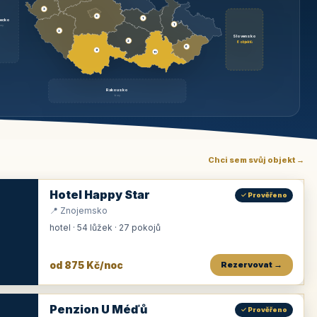
3
3
1
ecko
1
rzy
3
Slovensko
2
6 objektů
6
9
11
Rakousko
brzy
Chci sem svůj objekt →
Hotel Happy Star
✓ Prověřeno
📍 Znojemsko
hotel · 54 lůžek · 27 pokojů
od 875 Kč/noc
Rezervovat →
Penzion U Méďů
✓ Prověřeno