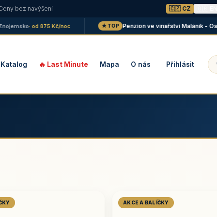
 Ceny bez navýšení
🇨🇿 CZ
🇬🇧 E
Penzion ve vinařství Maláník - Osička
jemsko
· od 875 Kč/noc
★ TOP
Katalog
🔥 Last Minute
Mapa
O nás
Přihlásit
ÍČKY
AKCE A BALÍČKY