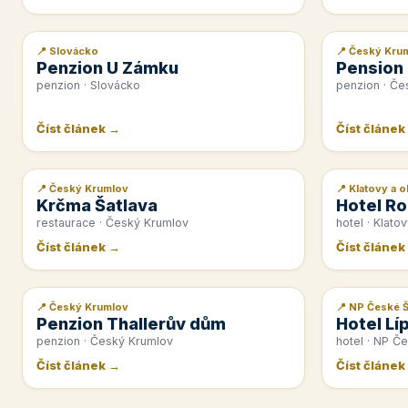
📍 Slovácko
📍 Český Kru
📰 PR článek
📰 PR článek
Penzion U Zámku
Pension
penzion · Slovácko
penzion · Če
Číst článek →
Číst článek
📍 Český Krumlov
📍 Klatovy a o
📰 PR článek
📰 PR článek
Krčma Šatlava
Hotel Ro
restaurace · Český Krumlov
hotel · Klatov
Číst článek →
Číst článek
📍 Český Krumlov
📍 NP České 
📰 PR článek
📰 PR článek
Penzion Thallerův dům
Hotel Lí
penzion · Český Krumlov
hotel · NP Č
Číst článek →
Číst článek