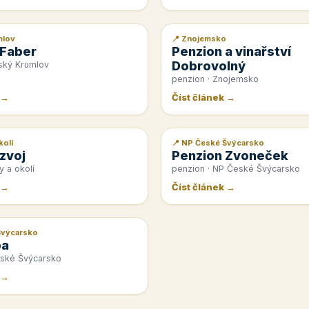
mlov
📍 Znojemsko
📰 PR článek
 Faber
Penzion a vinařství
Dobrovolný
ský Krumlov
penzion · Znojemsko
 →
Číst článek →
kolí
📍 NP České Švýcarsko
📰 PR článek
zvoj
Penzion Zvoneček
y a okolí
penzion · NP České Švýcarsko
 →
Číst článek →
Švýcarsko
pa
eské Švýcarsko
 →