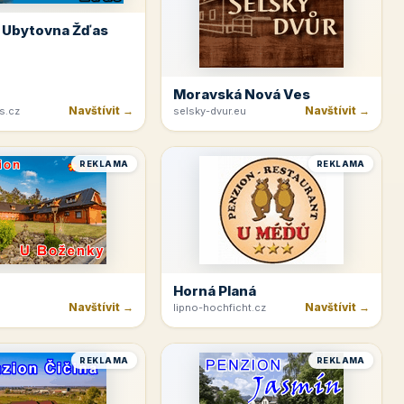
 Ubytovna Žďas
Moravská Nová Ves
Navštívit →
Navštívit →
s.cz
selsky-dvur.eu
REKLAMA
REKLAMA
Horná Planá
Navštívit →
Navštívit →
lipno-hochficht.cz
REKLAMA
REKLAMA