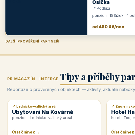
Osička
📍 Podluží
penzion · 15 lůžek · 4 p
od 480 Kč/noc
DALŠÍ PROVĚŘENÍ PARTNEŘI
Penzion U Zámku
Pension Faber
Penzion a vinařství Dobrovolný
Hotel Lípa
★
od 500 Kč
★
od 845 Kč
★
od 300 Kč
★
od 450 Kč
Tipy a příběhy pa
PR MAGAZÍN · INZERCE
Reportáže o prověřených objektech — aktivity, aktuální nabídky
📍 Lednicko-valtický areál
📍 Znojemsko
📰 PR článek
📰 PR článek
Ubytování Na Kovárně
Hotel Ha
penzion · Lednicko-valtický areál
hotel · Znoj
Číst článek →
Číst článek