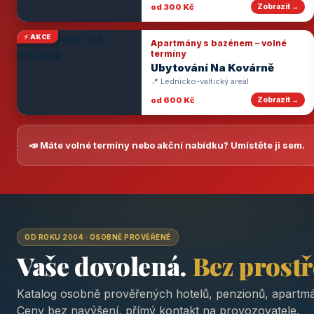
od 300 Kč
Zobrazit →
⚡ AKCE
Apartmány s bazénem – volné
termíny
Ubytování Na Kovárně
📍 Lednicko-valtický areál
od 600 Kč
Zobrazit →
📣 Máte volné termíny nebo akční nabídku? Umístěte ji sem.
OD ROKU 2004 · OSOBNĚ PROVĚŘENÉ
Vaše dovolená.
Bez prost
Katalog osobně prověřených hotelů, penzionů, apartmá
Ceny bez navýšení, přímý kontakt na provozovatele.