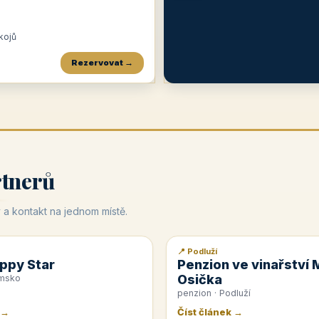
okojů
Rezervovat →
Penzion a restaurace Maštal
Krčma Šatlava
Hotel Rozvoj
★
od 360 Kč
★
🍽️
★
od 400 Kč
rtnerů
 a kontakt na jednom místě.
📍 Podluží
📰 PR článek
ppy Star
Penzion ve vinařství 
Osička
emsko
penzion · Podluží
 →
Číst článek →