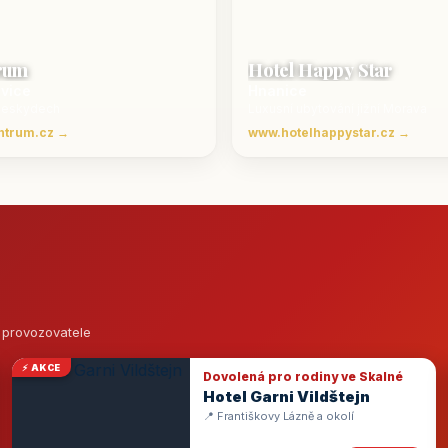
rum
Hotel Happy Star
ovice
Hnanice
Beskydech
Luxusní ubytování jižní Morava
ntrum.cz →
www.hotelhappystar.cz →
o provozovatele
⚡ AKCE
Dovolená pro rodiny ve Skalné
Hotel Garni Vildštejn
📍 Františkovy Lázně a okolí