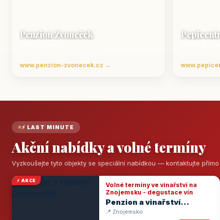
Penzion Zvoneček
Pepicent
Jetřichovice
Velké Karl
ubytování České Švýcarsko
Ubytování v 
www.penzion-zvonecek.cz →
www.pepice
⚡ LAST MINUTE
Akční nabídky a volné termíny
Vyzkoušejte tyto objekty se speciální nabídkou — kontaktujte přím
⚡ AKCE
Volné termíny ve vinařství na
Znojemsku - degustace vín
Penzion a vinařství
Dobrovolný
📍 Znojemsko