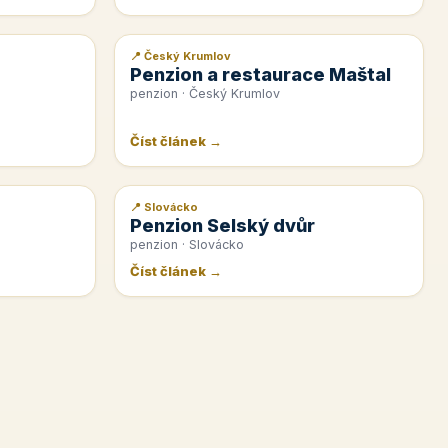
📍 Český Krumlov
📰 PR článek
Penzion a restaurace Maštal
penzion · Český Krumlov
Číst článek →
📍 Slovácko
📰 PR článek
Penzion Selský dvůr
penzion · Slovácko
Číst článek →