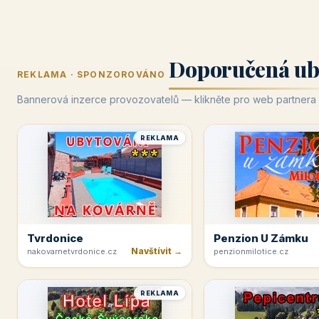
Doporučená ub
REKLAMA · SPONZOROVÁNO
Bannerová inzerce provozovatelů — klikněte pro web partnera
REKLAMA
Tvrdonice
Penzion U Zámku
Navštívit →
nakovarnetvrdonice.cz
penzionmilotice.cz
REKLAMA