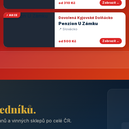
od 310 Kč
Zobrazit →
⚡ AKCE
Dovolená Kyjovské Dolňácko
Penzion U Zámku
📍 Slovácko
od 500 Kč
Zobrazit →
ředníků.
nů a vinných sklepů po celé ČR.