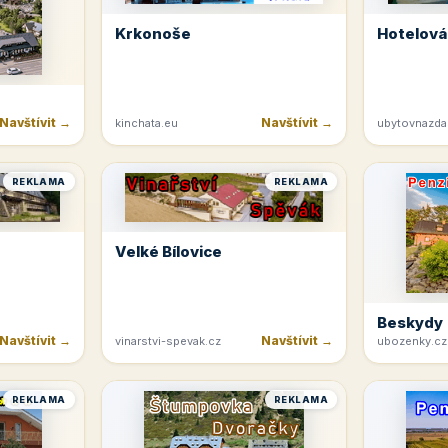
Krkonoše
Hotelová
Navštívit →
Navštívit →
kinchata.eu
ubytovnazda
REKLAMA
REKLAMA
Velké Bílovice
Beskydy
Navštívit →
Navštívit →
vinarstvi-spevak.cz
ubozenky.cz
REKLAMA
REKLAMA