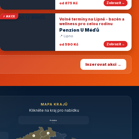
od 875 Kč
Zobrazit →
⚡ AKCE
Volné termíny na Lipně - bazén a
wellness pro celou rodinu
Penzion U Méďů
📍 Lipno
od 590 Kč
Zobrazit →
Inzerovat akci →
MAPA KRAJŮ
Klikněte na kraj pro nabídku
Polsko
brzy
3
3