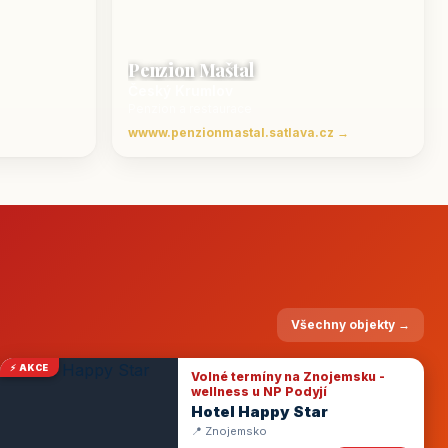
Penzion Maštal
Český Krumlov
Penzion a restaurace
wwww.penzionmastal.satlava.cz →
Všechny objekty →
⚡ AKCE
Volné termíny na Znojemsku -
wellness u NP Podyjí
Hotel Happy Star
📍 Znojemsko