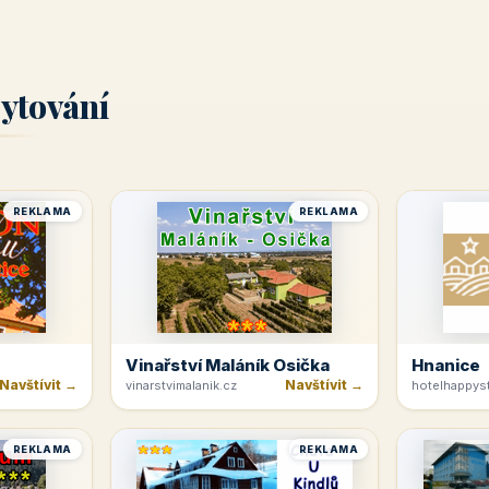
ytování
REKLAMA
REKLAMA
Vinařství Maláník Osička
Hnanice
Navštívit →
Navštívit →
vinarstvimalanik.cz
hotelhappyst
REKLAMA
REKLAMA