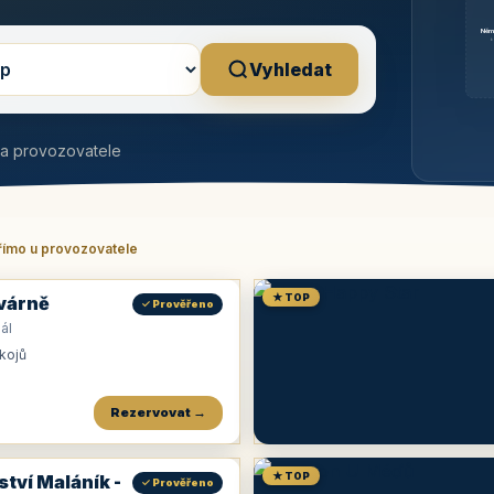
Něm
b
Vyhledat
na provozovatele
římo u provozovatele
★ TOP
várně
✓ Prověřeno
ál
okojů
Rezervovat →
★ TOP
ství Maláník -
✓ Prověřeno