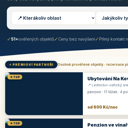
✓
✓
✓
51+
ověřených objektů
Ceny bez navýšení
Přímý kontakt 
Osobně prověřené objekty · rezervace p
⭐ PRÉMIOVÍ PARTNEŘI
★ TOP
Ubytování Na Ko
📍 Lednicko-valtický are
penzion · 17 lůžek · 4 p
od 600 Kč/noc
★ TOP
Penzion ve vinař