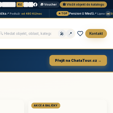
N
🇩🇪 DE
·
Kč
€
$
🎁 Voucher
🏨 Vložit objekt do katalogu
×
Penzion U Méďů
📍 Podluží
· od 480 Kč/noc
📍 Lipno
· od 590 K
★ TOP
🎤
📍
Kontakt
Přejít na ChataTour.cz →
AKCE A BALÍČKY