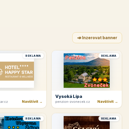
📣 Inzerovat banner
REKLAMA
REKLAMA
Vysoká Lípa
Navštívit →
Navštívit →
ar.cz
penzion-zvonecek.cz
REKLAMA
REKLAMA