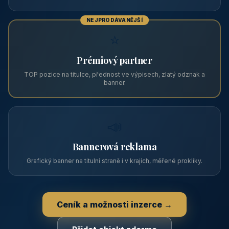
PRO PROVOZOVATELE
Zviditelněte svůj objekt na ABC
Web s tradicí od roku 2004 a tisíci návštěvníky měsíčně.
Vyberte si formát inzerce — od zápisu v katalogu po
prémiovou pozici na titulní straně s vlastní webovou
prezentací.
📋
Zápis v katalogu
Profil objektu, fotogalerie, kontakt, vlastní webová prezentace
a poptávky zdarma.
NEJPRODÁVANĚJŠÍ
⭐