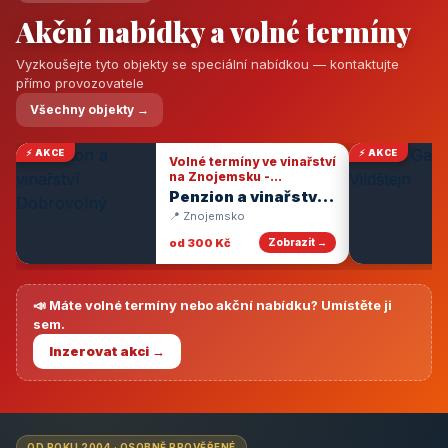
Akční nabídky a volné termíny
Vyzkoušejte tyto objekty se speciální nabídkou — kontaktujte
přímo provozovatele
Všechny objekty →
⚡ AKCE
⚡ AKCE
Volné termíny ve vinařství
na Znojemsku -
degustace vín
Penzion a vinařství
Dobrovolný
📍 Znojemsko
od 300 Kč
Zobrazit →
📣 Máte volné termíny nebo akční nabídku? Umístěte ji
sem.
Inzerovat akci →
OD ROKU 2004 · OSOBNĚ PROVĚŘENÉ