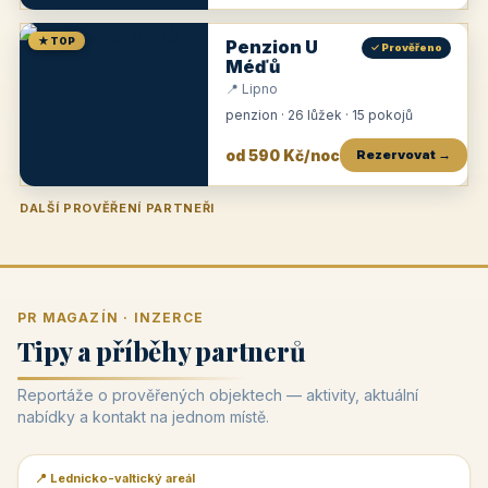
★ TOP
Penzion U
✓ Prověřeno
Méďů
📍 Lipno
penzion · 26 lůžek · 15 pokojů
od 590 Kč/noc
Rezervovat →
DALŠÍ PROVĚŘENÍ PARTNEŘI
Penzion U Zámku
Pension Faber
Penzion a vinařství Dobrovolný
Penzion a restaurace Maštal
Krčma Šatlava
Hotel Rozvoj
Penzion Zvoneček
Penzion Selský dvůr
Penzion Thallerův dům
Hotel Lípa
★
od 500 Kč
★
od 845 Kč
★
od 300 Kč
★
od 360 Kč
★
🍽️
★
od 400 Kč
★
od 550 Kč
★
od 530 Kč
★
od 1 190 Kč
★
od 450 Kč
PR MAGAZÍN · INZERCE
Tipy a příběhy partnerů
Reportáže o prověřených objektech — aktivity, aktuální
nabídky a kontakt na jednom místě.
📍 Lednicko-valtický areál
📰 PR článek