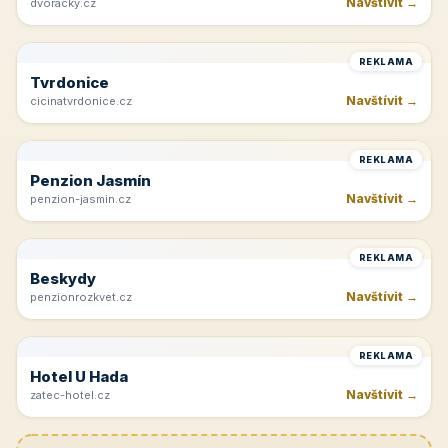
Rakvice
Navštívit →
jk-rakvice.cz
REKLAMA
Hřeben Krkonoš
Navštívit →
dvoracky.cz
REKLAMA
Tvrdonice