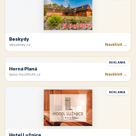
Velké Bílovice
Navštívit →
vinarstvi-spevak.cz
REKLAMA
Beskydy
Navštívit →
ubozenky.cz
REKLAMA