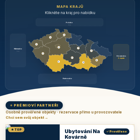
MAPA KRAJŮ
Klikněte na kraj pro nabídku
Polsko
brzy
3
3
3
3
1
Německo
1
brzy
3
Slovensko
2
6 objektů
6
9
11
Rakousko
brzy
⭐ PRÉMIOVÍ PARTNEŘI
Osobně prověřené objekty · rezervace přímo u provozovatele
Chci sem svůj objekt →
★ TOP
Ubytování Na
✓ Prověřeno
Kovárně