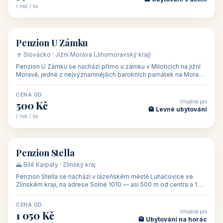
Penzion ve vinařství Maláník - Osička
🍷 Podluží · Jižní Morava (Jihomoravský kraj)
Penzion ve vinařství Maláník-Osička se nachází v obci Mikulčice
na jižní Moravě, v lokalitě Těšické búdy, v srdci vinařské
podoblasti Slovác
CENA OD
Vhodné pro
480 Kč
🏨 Svatby
/ noc / os.
👥 26
🏡 penzion
Penzion U Méďů
🏰 Lipno · Jižní Čechy (Jihočeský kraj)
Rodinný penzion U Méďů s restaurací se nachází v osadě Hůrka u
Horní Plané, přímo na břehu jezera Lipno, v turistické oblasti
Šumava. Pokoje
CENA OD
Vhodné pro
590 Kč
🏨 Ubytování s dětmi
/ noc / os.
👥 28
🏡 penzion
Penzion U Zámku