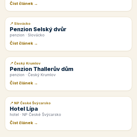
Číst článek →
📍 Slovácko
📰 PR článek
Penzion Selský dvůr
penzion · Slovácko
Číst článek →
📍 Český Krumlov
📰 PR článek
Penzion Thallerův dům
penzion · Český Krumlov
Číst článek →
📍 NP České Švýcarsko
📰 PR článek
Hotel Lípa
hotel · NP České Švýcarsko
Číst článek →