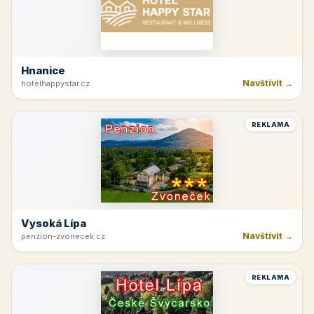
Hnanice
Navštívit →
hotelhappystar.cz
REKLAMA
Vysoká Lípa
Navštívit →
penzion-zvonecek.cz
REKLAMA