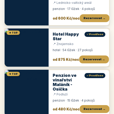
📍 Lednicko-valtický areál
penzion · 17 lůžek · 4 pokojů
od 600 Kč/noc
Rezervovat →
★ TOP
Hotel Happy
✓ Prověřeno
Star
📍 Znojemsko
hotel · 54 lůžek · 27 pokojů
od 875 Kč/noc
Rezervovat →
★ TOP
Penzion ve
✓ Prověřeno
vinařství
Maláník -
Osička
📍 Podluží
penzion · 15 lůžek · 4 pokojů
od 480 Kč/noc
Rezervovat →