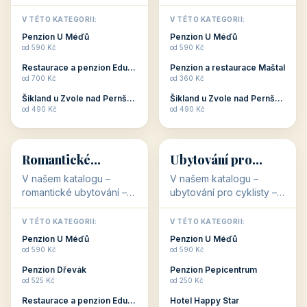
🥾
💰
Aktivní dovolená
Kvalitní levné
ubytování
V našem katalogu –
V našem katalogu –
aktivní dovolená – jsou
kvalitní levné ubytování –
pro Vás připraveny
jsou pro Vás připraveny
objekty, které s aktivní
objekty, které nabízí
V TÉTO KATEGORII:
V TÉTO KATEGORII:
dovolenou přímo
cenově dostupné
Restaurace a penzion Eduard
Penzion U Méďů
souvisejí. Aktivní
ubytování v ČR. Budete
od 700 Kč
od 590 Kč
dovolená nebo aktivní
překvapeni, že i v nižší
Penzion Pepicentrum
Hotel a restaurace Koníček
odpočinek jso...
c...
od 250 Kč
od 1 170 Kč
Hotel Garni Vildštejn
Šikland u Zvole nad Pernštejnem
👨‍👩‍👧‍👦
🧓
od 310 Kč
od 490 Kč
👨‍👩‍👧‍👦
🧓
34 objektů
33 objektů
Ubytování pro
Ubytování pro
rodiny
seniory
V našem katalogu -
V katalogu ubytování pro
Ubytování pro rodiny -
seniory najdete
jsou pro Vás připraveny
penziony a hotely, které
objekty, které svojí
jsou přizpůsobeny pro
V TÉTO KATEGORII:
V TÉTO KATEGORII:
polohou či vybaveností,
ubytování klientů vyššího
Penzion U Méďů
Penzion U Méďů
nabízí klidné ubytování
věku. Některé z nich
od 590 Kč
od 590 Kč
pro rodiny. Penziony,...
nabízí speciální balíč...