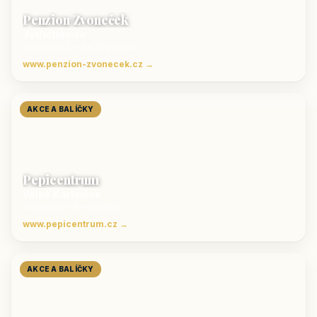
Penzion Zvoneček
Jetřichovice
ubytování České Švýcarsko
www.penzion-zvonecek.cz →
AKCE A BALÍČKY
Pepicentrum
Velké Karlovice
Ubytování v Beskydech
www.pepicentrum.cz →
AKCE A BALÍČKY