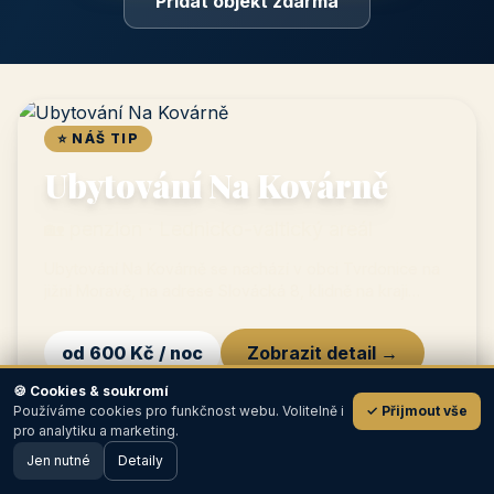
Prémiový partner
TOP pozice na titulce, přednost ve výpisech, zlatý odznak a
banner.
📣
Bannerová reklama
Grafický banner na titulní straně i v krajích, měřené prokliky.
Ceník a možnosti inzerce →
🍪 Cookies & soukromí
Přidat objekt zdarma
Používáme cookies pro funkčnost webu. Volitelně i
✓ Přijmout vše
💬
pro analytiku a marketing.
Jen nutné
Detaily
🖥️ Desktop verze
Design