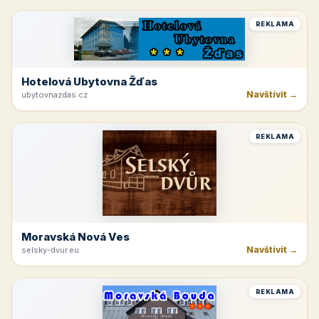
Krkonoše
Navštívit →
kinchata.eu
REKLAMA
Hotelová Ubytovna Žďas
Navštívit →
ubytovnazdas.cz
REKLAMA
Moravská Nová Ves
Navštívit →
selsky-dvur.eu