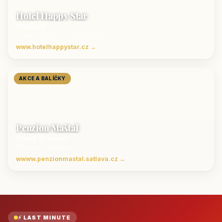
Hotel Happy Star
Hnanice
Luxusní ubytování jižní Morava
www.hotelhappystar.cz →
AKCE A BALÍČKY
Penzion Maštal
Český Krumlov
Penzion a restaurace
wwww.penzionmastal.satlava.cz →
⚡ LAST MINUTE