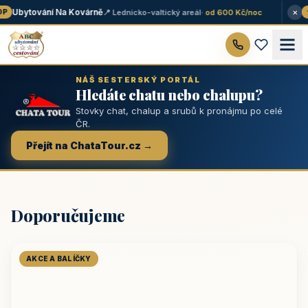
×
Ubytování Na Kovárně
📍 Lednicko-valtický areál
· od 600 Kč/noc
P
★
NÁŠ SESTERSKÝ PORTÁL
Hledáte chatu nebo chalupu?
Stovky chat, chalup a srubů k pronájmu po celé
ČR.
Přejít na ChataTour.cz →
Doporučujeme
AKCE A BALÍČKY