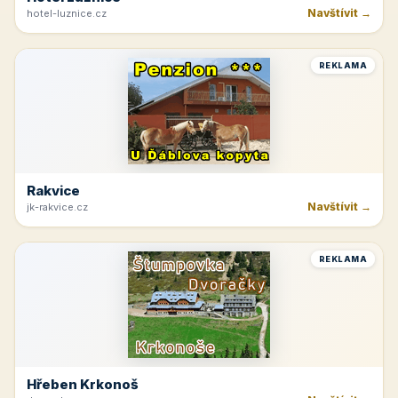
Horná Planá
Navštívit →
lipno-hochficht.cz
REKLAMA
Hotel Lužnice
Navštívit →
hotel-luznice.cz
REKLAMA