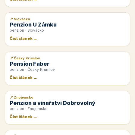
📍 Slovácko
📰 PR článek
Penzion U Zámku
penzion · Slovácko
Číst článek →
📍 Český Krumlov
📰 PR článek
Pension Faber
penzion · Český Krumlov
Číst článek →
📍 Znojemsko
📰 PR článek
Penzion a vinařství Dobrovolný
penzion · Znojemsko
Číst článek →