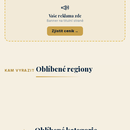
Navštívit →
cicinatvrdonice.cz
REKLAMA
Penzion Jasmín
Navštívit →
penzion-jasmin.cz
REKLAMA
Beskydy
Navštívit →
penzionrozkvet.cz
REKLAMA
Hotel U Hada
Navštívit →
zatec-hotel.cz
📣
Vaše reklama zde
Banner na titulní straně