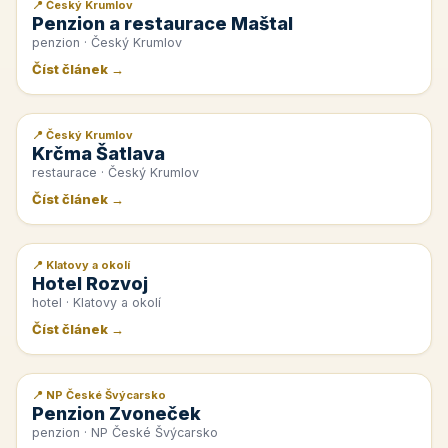
📍 Český Krumlov
📰 PR článek
Penzion a restaurace Maštal
penzion · Český Krumlov
Číst článek →
📍 Český Krumlov
📰 PR článek
Krčma Šatlava
restaurace · Český Krumlov
Číst článek →
📍 Klatovy a okolí
📰 PR článek
Hotel Rozvoj
hotel · Klatovy a okolí
Číst článek →
📍 NP České Švýcarsko
📰 PR článek
Penzion Zvoneček
penzion · NP České Švýcarsko