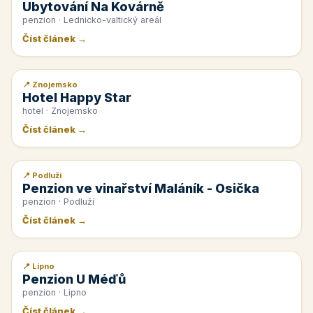
Ubytování Na Kovárně
penzion · Lednicko-valtický areál
Číst článek →
📍 Znojemsko
📰 PR článek
Hotel Happy Star
hotel · Znojemsko
Číst článek →
📍 Podluží
📰 PR článek
Penzion ve vinařství Maláník - Osička
penzion · Podluží
Číst článek →
📍 Lipno
📰 PR článek
Penzion U Méďů
penzion · Lipno
Číst článek →