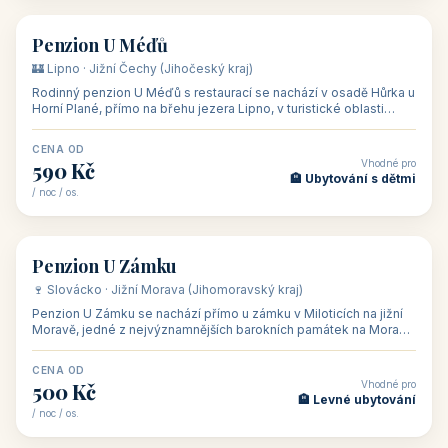
🏨 hotel
Hotel Happy Star
🍷 Znojemsko · Jižní Morava (Jihomoravský kraj)
Hotel Happy Star**** je wellness hotel v obci Hnanice na okraji
Národního parku Podyjí, asi 8–9 km od Znojma a nedaleko
rakouských hranic, v
CENA OD
Vhodné pro
875 Kč
💼 Firemní akce, škol
/ noc / os.
👥 15
🏡 penzion
Penzion ve vinařství Maláník - Osička
🍷 Podluží · Jižní Morava (Jihomoravský kraj)
Penzion ve vinařství Maláník-Osička se nachází v obci Mikulčice
na jižní Moravě, v lokalitě Těšické búdy, v srdci vinařské
podoblasti Slovác
CENA OD
Vhodné pro
480 Kč
🏨 Svatby
/ noc / os.
👥 26