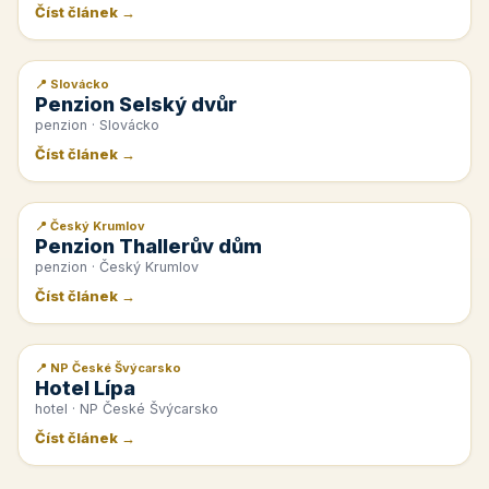
Číst článek →
📍 Slovácko
📰 PR článek
Penzion Selský dvůr
penzion · Slovácko
Číst článek →
📍 Český Krumlov
📰 PR článek
Penzion Thallerův dům
penzion · Český Krumlov
Číst článek →
📍 NP České Švýcarsko
📰 PR článek
Hotel Lípa
hotel · NP České Švýcarsko
Číst článek →