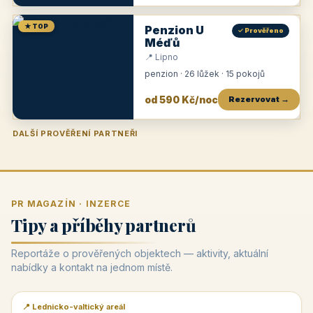
★ TOP
Penzion U
✓ Prověřeno
Méďů
📍 Lipno
penzion · 26 lůžek · 15 pokojů
od 590 Kč/noc
Rezervovat →
DALŠÍ PROVĚŘENÍ PARTNEŘI
Penzion U Zámku
Pension Faber
Penzion a vinařství Dobrovolný
Penzion a restaurace Maštal
Krčma Šatlava
Hotel Rozvoj
Penzion Zvoneček
Penzion Selský dvůr
Penzion Thallerův dům
Hotel Lípa
★
od 500 Kč
★
od 845 Kč
★
od 300 Kč
★
od 360 Kč
★
🍽️
★
od 400 Kč
★
od 550 Kč
★
od 530 Kč
★
od 1 190 Kč
★
od 450 Kč
PR MAGAZÍN · INZERCE
Tipy a příběhy partnerů
Reportáže o prověřených objektech — aktivity, aktuální
nabídky a kontakt na jednom místě.
📍 Lednicko-valtický areál
📰 PR článek