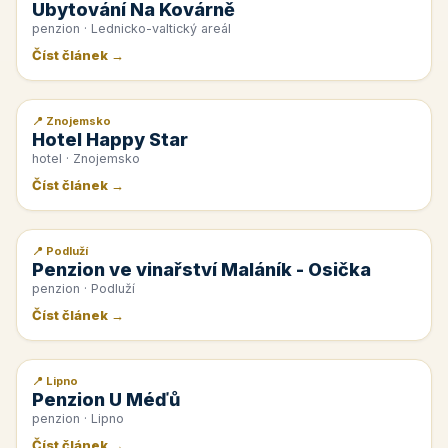
Ubytování Na Kovárně
penzion · Lednicko-valtický areál
Číst článek →
📍 Znojemsko
📰 PR článek
Hotel Happy Star
hotel · Znojemsko
Číst článek →
📍 Podluží
📰 PR článek
Penzion ve vinařství Maláník - Osička
penzion · Podluží
Číst článek →
📍 Lipno
📰 PR článek
Penzion U Méďů
penzion · Lipno
Číst článek →