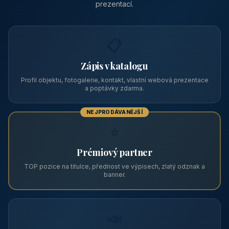
Pension Kalista
🏔️ Klatovy a okolí · Plzeňský kraj
Pension Kalista se nachází v osadě Radinovy, místní části obce
Vrhaveč, v okrese Klatovy v Plzeňském kraji, v podhůří Šumavy
— do města Klat
CENA OD
Vhodné pro
590 Kč
🏨 Levné ubytování
/ noc / os.
PRO PROVOZOVATELE
Zviditelněte svůj objekt na ABC
Web s tradicí od roku 2004 a tisíci návštěvníky měsíčně.
Vyberte si formát inzerce — od zápisu v katalogu po
prémiovou pozici na titulní straně s vlastní webovou
prezentací.