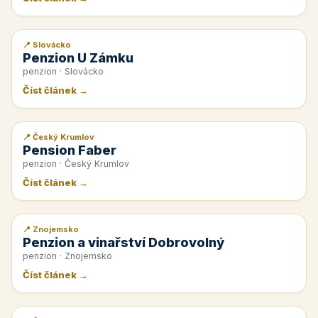
📍 Slovácko
📰 PR článek
Penzion U Zámku
penzion · Slovácko
Číst článek →
📍 Český Krumlov
📰 PR článek
Pension Faber
penzion · Český Krumlov
Číst článek →
📍 Znojemsko
📰 PR článek
Penzion a vinařství Dobrovolný
penzion · Znojemsko
Číst článek →