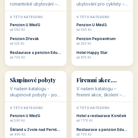
Hotel Garni Vildštejn
Šikland u Zvole nad Pernštejnem
👨‍👩‍👧‍👦
🧓
od 310 Kč
od 490 Kč
👨‍👩‍👧‍👦
🧓
34 objektů
33 objektů
Ubytování pro
Ubytování pro
rodiny
seniory
V našem katalogu -
V katalogu ubytování pro
Ubytování pro rodiny -
seniory najdete
jsou pro Vás připraveny
penziony a hotely, které
objekty, které svojí
jsou přizpůsobeny pro
V TÉTO KATEGORII:
V TÉTO KATEGORII:
polohou či vybaveností,
ubytování klientů vyššího
Penzion U Méďů
Penzion U Méďů
nabízí klidné ubytování
věku. Některé z nich
od 590 Kč
od 590 Kč
pro rodiny. Penziony,...
nabízí speciální balíč...
Restaurace a penzion Eduard
Penzion a restaurace Maštal
od 700 Kč
od 360 Kč
Šikland u Zvole nad Pernštejnem
Šikland u Zvole nad Pernštejnem
💕
🚴
od 490 Kč
od 490 Kč
💕
🚴
32 objektů
32 objektů
Romantické
Ubytování pro
ubytování
cyklisty
V našem katalogu –
V našem katalogu –
romantické ubytování –
ubytování pro cyklisty –