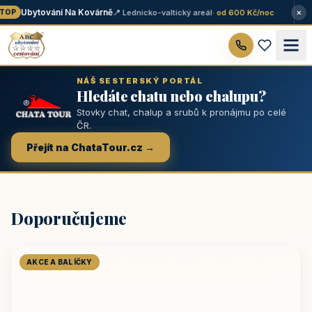
×
Ubytování Na Kovárně
📍 Lednicko-valtický areál
· od 600 Kč/noc
OP
NÁŠ SESTERSKÝ PORTÁL
Hledáte chatu nebo chalupu?
Stovky chat, chalup a srubů k pronájmu po celé
ČR.
Přejít na ChataTour.cz →
Doporučujeme
AKCE A BALÍČKY