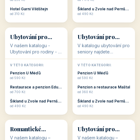
Plzeňský kraj
kraj)
3 objekty
3 objekty
3 objekty
3 objekty
Oblíbené kategorie
CO HLEDÁTE?
🥾
💰
🥾
💰
36 objektů
34 objektů
Aktivní dovolená
Kvalitní levné
ubytování
V našem katalogu –
V našem katalogu –
aktivní dovolená – jsou
kvalitní levné ubytování –
pro Vás připraveny
jsou pro Vás připraveny
objekty, které s aktivní
objekty, které nabízí
V TÉTO KATEGORII:
V TÉTO KATEGORII:
dovolenou přímo
cenově dostupné
Restaurace a penzion Eduard
Penzion U Méďů
souvisejí. Aktivní
ubytování v ČR. Budete
od 700 Kč
od 590 Kč
dovolená nebo aktivní
překvapeni, že i v nižší
Penzion Pepicentrum
Hotel a restaurace Koníček
odpočinek jso...
c...
od 250 Kč
od 1 170 Kč