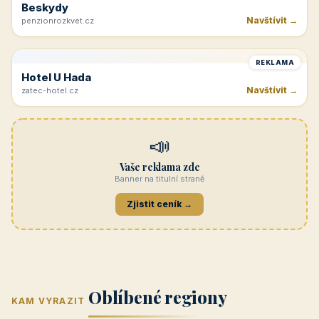
Navštívit →
cicinatvrdonice.cz
REKLAMA
Penzion Jasmín
Navštívit →
penzion-jasmin.cz
REKLAMA
Beskydy