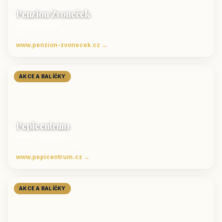
Penzion Zvoneček
Jetřichovice
ubytování České Švýcarsko
www.penzion-zvonecek.cz →
AKCE A BALÍČKY
Pepicentrum
Velké Karlovice
Ubytování v Beskydech
www.pepicentrum.cz →
AKCE A BALÍČKY