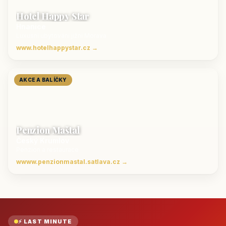
Hotel Happy Star
Hnanice
Luxusní ubytování jižní Morava
www.hotelhappystar.cz →
AKCE A BALÍČKY
Penzion Maštal
Český Krumlov
Penzion a restaurace
wwww.penzionmastal.satlava.cz →
⚡ LAST MINUTE