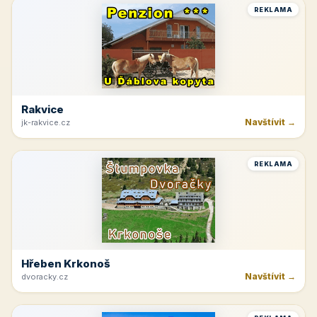
Horná Planá
Navštívit →
lipno-hochficht.cz
REKLAMA
Hotel Lužnice
Navštívit →
hotel-luznice.cz
REKLAMA