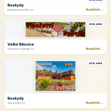
REKLAMA
Špindlerův Mlýn
Navštívit →
moravskabouda.cz
REKLAMA
Beskydy
Navštívit →
penzionuskritku.cz
REKLAMA