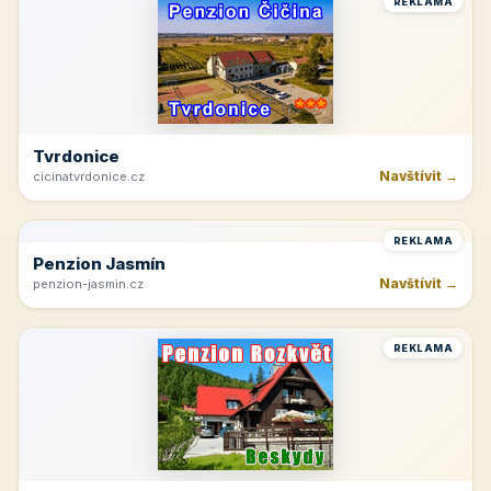
Rakvice
Navštívit →
jk-rakvice.cz
REKLAMA
Hřeben Krkonoš
Navštívit →
dvoracky.cz
REKLAMA
Tvrdonice