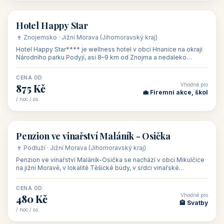
od 500 Kč
od 450 Kč
Naše tipy
⭐ VYBRANÉ UBYTOVÁNÍ
👥 17
🏡 penzion
Ubytování Na Kovárně
🍷 Lednicko-valtický areál · Jižní Morava (Jihomoravský kraj)
Ubytování Na Kovárně se nachází v obci Tvrdonice na jižní
Moravě, na adrese Slovácká 8, klidně na kraji obce mezi vinicemi,
asi 8 km od dáln
CENA OD
Vhodné pro
600 Kč
🏨 Vinné sklepy
/ noc / os.
👥 54