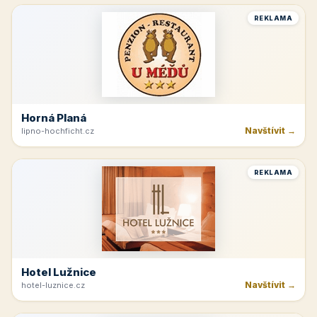
Velké Bílovice
Navštívit →
vinarstvi-spevak.cz
REKLAMA
Beskydy
Navštívit →
ubozenky.cz
REKLAMA