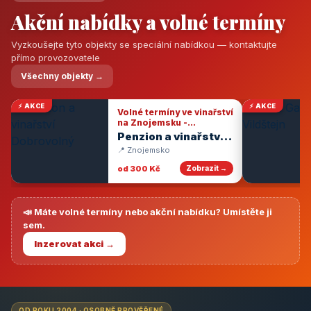
Akční nabídky a volné termíny
Vyzkoušejte tyto objekty se speciální nabídkou — kontaktujte
přímo provozovatele
Všechny objekty →
⚡ AKCE
⚡ AKCE
Volné termíny ve vinařství
na Znojemsku -
degustace vín
Penzion a vinařství
Dobrovolný
📍 Znojemsko
od 300 Kč
Zobrazit →
📣 Máte volné termíny nebo akční nabídku? Umístěte ji
sem.
Inzerovat akci →
OD ROKU 2004 · OSOBNĚ PROVĚŘENÉ