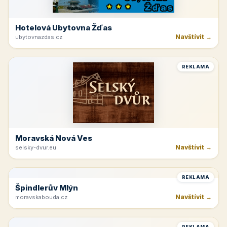
Krkonoše
Navštívit →
kinchata.eu
REKLAMA
Hotelová Ubytovna Žďas
Navštívit →
ubytovnazdas.cz
REKLAMA
Moravská Nová Ves
Navštívit →
selsky-dvur.eu