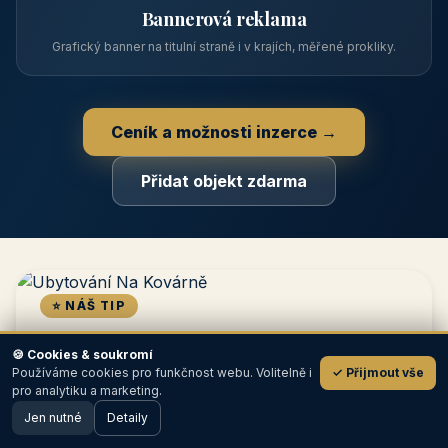
📋
Zápis v katalogu
Profil objektu, fotogalerie, kontakt, vlastní webová prezentace
a poptávky zdarma.
NEJPRODÁVANĚJŠÍ
⭐
Prémiový partner
TOP pozice na titulce, přednost ve výpisech, zlatý odznak a
banner.
🍪 Cookies & soukromí
Používáme cookies pro funkčnost webu. Volitelně i
✓ Přijmout vše
💬
📣
pro analytiku a marketing.
Jen nutné
Detaily
🖥️ Desktop verze
Design
Bannerová reklama