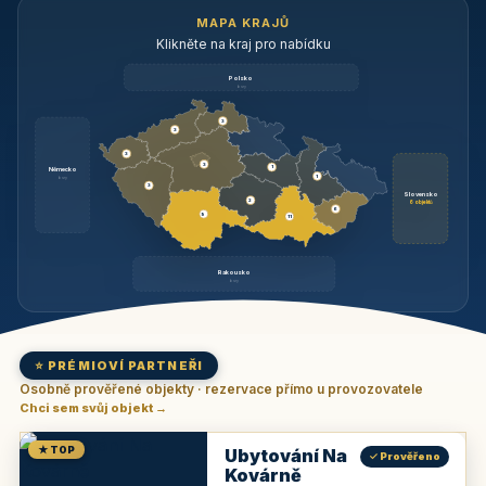
MAPA KRAJŮ
Klikněte na kraj pro nabídku
Polsko
brzy
3
3
3
3
1
Německo
1
brzy
3
Slovensko
2
6 objektů
6
9
11
Rakousko
brzy
⭐ PRÉMIOVÍ PARTNEŘI
Osobně prověřené objekty · rezervace přímo u provozovatele
Chci sem svůj objekt →
★ TOP
Ubytování Na
✓ Prověřeno
Kovárně