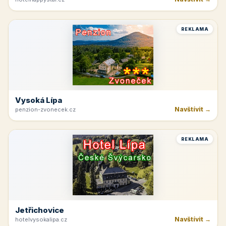
Hnanice
Navštívit →
hotelhappystar.cz
REKLAMA
Vysoká Lípa
Navštívit →
penzion-zvonecek.cz
REKLAMA