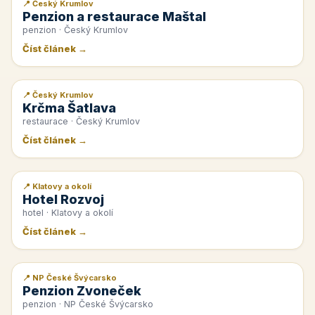
📍 Český Krumlov
📰 PR článek
Penzion a restaurace Maštal
penzion · Český Krumlov
Číst článek →
📍 Český Krumlov
📰 PR článek
Krčma Šatlava
restaurace · Český Krumlov
Číst článek →
📍 Klatovy a okolí
📰 PR článek
Hotel Rozvoj
hotel · Klatovy a okolí
Číst článek →
📍 NP České Švýcarsko
📰 PR článek
Penzion Zvoneček
penzion · NP České Švýcarsko