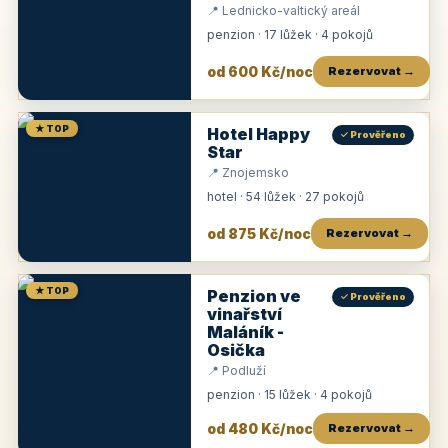
📍 Lednicko-valtický areál
penzion · 17 lůžek · 4 pokojů
od 600 Kč/noc
Rezervovat →
★ TOP
Hotel Happy
✓ Prověřeno
Star
📍 Znojemsko
hotel · 54 lůžek · 27 pokojů
od 875 Kč/noc
Rezervovat →
★ TOP
Penzion ve
✓ Prověřeno
vinařství
Maláník -
Osička
📍 Podluží
penzion · 15 lůžek · 4 pokojů
od 480 Kč/noc
Rezervovat →