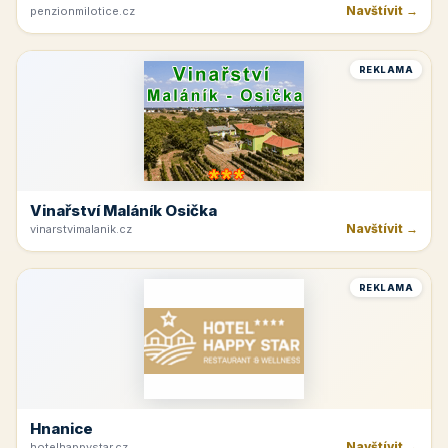
Penzion U Zámku
Navštívit →
penzionmilotice.cz
REKLAMA
Vinařství Maláník Osička
Navštívit →
vinarstvimalanik.cz
REKLAMA