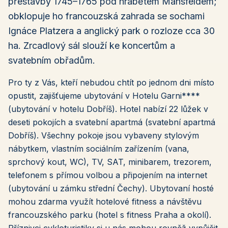
přestavby 1745–1765 pod hrabětem Mansfeldem;
obklopuje ho francouzská zahrada se sochami
Ignáce Platzera a anglický park o rozloze cca 30
ha. Zrcadlový sál slouží ke koncertům a
svatebním obřadům.
Pro ty z Vás, kteří nebudou chtít po jednom dni místo
opustit, zajišťujeme ubytování v Hotelu Garni****
(ubytování v hotelu Dobříš). Hotel nabízí 22 lůžek v
deseti pokojích a svatební apartmá (svatební apartmá
Dobříš). Všechny pokoje jsou vybaveny stylovým
nábytkem, vlastním sociálním zařízením (vana,
sprchový kout, WC), TV, SAT, minibarem, trezorem,
telefonem s přímou volbou a připojením na internet
(ubytování u zámku střední Čechy). Ubytovaní hosté
mohou zdarma využít hotelové fitness a návštěvu
francouzského parku (hotel s fitness Praha a okolí).