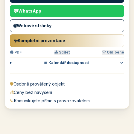
💬
WhatsApp
🌐
Webové stránky
✨
Kompletní prezentace
🖨 PDF
📤 Sdílet
🤍 Oblíbené
📅 Kalendář dostupnosti
🛡️
Osobně prověřený objekt
💰
Ceny bez navýšení
📞
Komunikujete přímo s provozovatelem