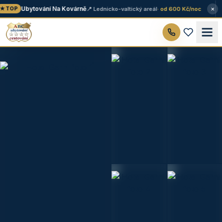
×
Ubytování Na Kovárně
📍 Lednicko-valtický areál
· od 600 Kč/noc
★ TOP