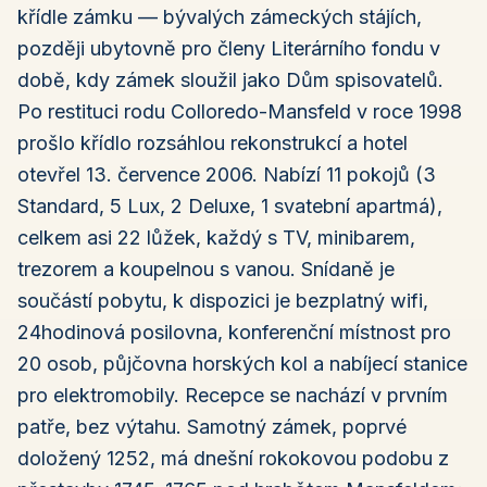
křídle zámku — bývalých zámeckých stájích,
později ubytovně pro členy Literárního fondu v
době, kdy zámek sloužil jako Dům spisovatelů.
Po restituci rodu Colloredo-Mansfeld v roce 1998
prošlo křídlo rozsáhlou rekonstrukcí a hotel
otevřel 13. července 2006. Nabízí 11 pokojů (3
Standard, 5 Lux, 2 Deluxe, 1 svatební apartmá),
celkem asi 22 lůžek, každý s TV, minibarem,
trezorem a koupelnou s vanou. Snídaně je
součástí pobytu, k dispozici je bezplatný wifi,
24hodinová posilovna, konferenční místnost pro
20 osob, půjčovna horských kol a nabíjecí stanice
pro elektromobily. Recepce se nachází v prvním
patře, bez výtahu. Samotný zámek, poprvé
doložený 1252, má dnešní rokokovou podobu z