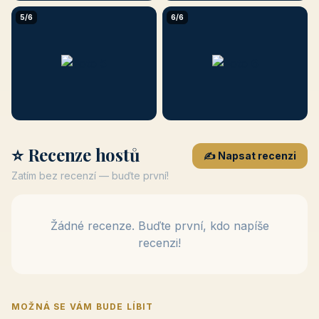
5/6
6/6
⭐ Recenze hostů
✍️ Napsat recenzi
Zatím bez recenzí — buďte první!
Žádné recenze. Buďte první, kdo napíše
recenzi!
MOŽNÁ SE VÁM BUDE LÍBIT