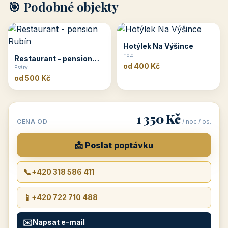
🎯 Podobné objekty
Hotýlek Na Výšince
hotel
Restaurant - pension
od 400 Kč
Rubín
Psáry
od 500 Kč
1 350 Kč
CENA OD
/ noc / os.
📩 Poslat poptávku
📞
+420 318 586 411
📱
+420 722 710 488
✉️
Napsat e-mail