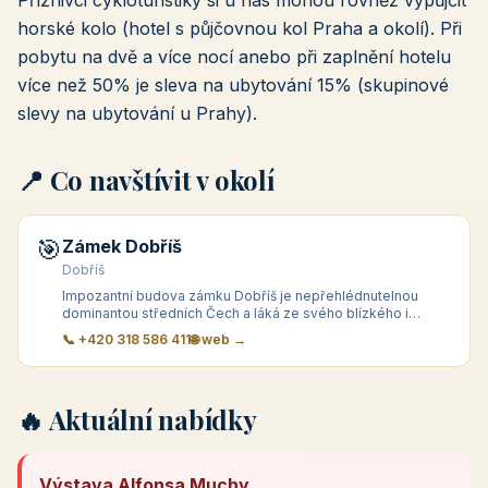
Příznivci cykloturistiky si u nás mohou rovněž vypůjčit
horské kolo (hotel s půjčovnou kol Praha a okolí). Při
pobytu na dvě a více nocí anebo při zaplnění hotelu
více než 50% je sleva na ubytování 15% (skupinové
slevy na ubytování u Prahy).
📍 Co navštívit v okolí
🎯
Zámek Dobříš
Dobříš
Impozantní budova zámku Dobříš je nepřehlédnutelnou
dominantou středních Čech a láká ze svého blízkého i
vzdálen&eacute
📞 +420 318 586 411
🌐 web →
🔥 Aktuální nabídky
Výstava Alfonsa Muchy