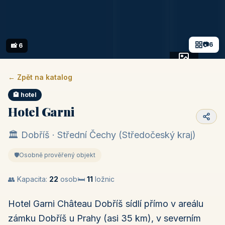
📷
6
📸 6
+1 fotek
← Zpět na katalog
🏨 hotel
Hotel Garni
🏛️ Dobříš · Střední Čechy (Středočeský kraj)
🛡️
Osobně prověřený objekt
👥 Kapacita:
22
osob
🛏️
11
ložnic
Hotel Garni Château Dobříš sídlí přímo v areálu
zámku Dobříš u Prahy (asi 35 km), v severním