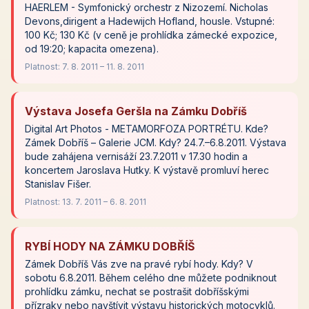
HAERLEM - Symfonický orchestr z Nizozemí. Nicholas
Devons,dirigent a Hadewijch Hofland, housle. Vstupné:
100 Kč; 130 Kč (v ceně je prohlídka zámecké expozice,
od 19:20; kapacita omezena).
Platnost: 7. 8. 2011 – 11. 8. 2011
Výstava Josefa Geršla na Zámku Dobříš
Digital Art Photos - METAMORFOZA PORTRÉTU. Kde?
Zámek Dobříš – Galerie JCM. Kdy? 24.7.–6.8.2011. Výstava
bude zahájena vernisáží 23.7.2011 v 17.30 hodin a
koncertem Jaroslava Hutky. K výstavě promluví herec
Stanislav Fišer.
Platnost: 13. 7. 2011 – 6. 8. 2011
RYBÍ HODY NA ZÁMKU DOBŘÍŠ
Zámek Dobříš Vás zve na pravé rybí hody. Kdy? V
sobotu 6.8.2011. Během celého dne můžete podniknout
prohlídku zámku, nechat se postrašit dobříšskými
přízraky nebo navštívit výstavu historických motocyklů.