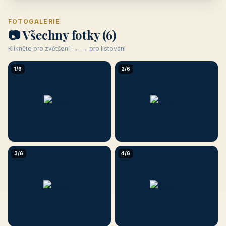
FOTOGALERIE
📷 Všechny fotky (6)
Klikněte pro zvětšení · ← → pro listování
1/6
2/6
3/6
4/6