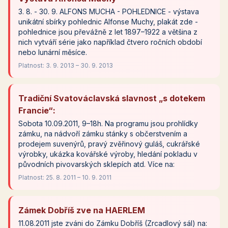
3. 8. - 30. 9. ALFONS MUCHA - POHLEDNICE - výstava
unikátní sbírky pohlednic Alfonse Muchy, plakát zde -
pohlednice jsou převážně z let 1897–1922 a většina z
nich vytváří série jako například čtvero ročních období
nebo lunární měsíce.
Platnost: 3. 9. 2013 – 30. 9. 2013
Tradiční Svatováclavská slavnost „s dotekem
Francie“:
Sobota 10.09.2011, 9–18h. Na programu jsou prohlídky
zámku, na nádvoří zámku stánky s občerstvením a
prodejem suvenýrů, pravý zvěřinový guláš, cukrářské
výrobky, ukázka kovářské výroby, hledání pokladu v
původních pivovarských sklepích atd. Více na:
Platnost: 25. 8. 2011 – 10. 9. 2011
Zámek Dobříš zve na HAERLEM
11.08.2011 jste zváni do Zámku Dobříš (Zrcadlový sál) na: