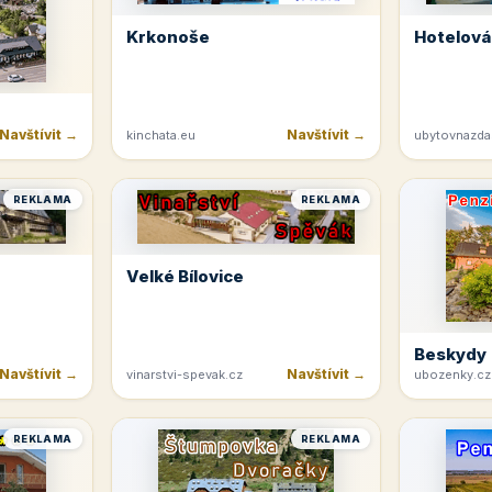
Krkonoše
Hotelová
Navštívit →
Navštívit →
kinchata.eu
ubytovnazda
REKLAMA
REKLAMA
Velké Bílovice
Beskydy
Navštívit →
Navštívit →
vinarstvi-spevak.cz
ubozenky.cz
REKLAMA
REKLAMA