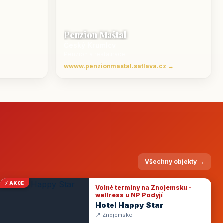
Penzion Maštal
Český Krumlov
Penzion a restaurace
wwww.penzionmastal.satlava.cz →
Všechny objekty →
⚡ AKCE
Volné termíny na Znojemsku -
wellness u NP Podyjí
Hotel Happy Star
📍 Znojemsko