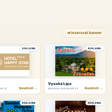
📣 Inzerovat banner
REKLAMA
REKLAMA
Vysoká Lípa
Navštívit →
Navštívit →
ar.cz
penzion-zvonecek.cz
REKLAMA
REKLAMA