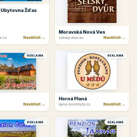
 Ubytovna Žďas
Moravská Nová Ves
Navštívit →
Navštívit →
s.cz
selsky-dvur.eu
REKLAMA
REKLAMA
Horná Planá
Navštívit →
Navštívit →
lipno-hochficht.cz
REKLAMA
REKLAMA