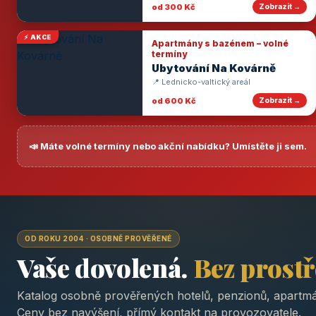
od 300 Kč
Zobrazit →
⚡ AKCE
Apartmány s bazénem – volné
termíny
Ubytování Na Kovárně
📍 Lednicko-valtický areál
od 600 Kč
Zobrazit →
📣 Máte volné termíny nebo akční nabídku? Umístěte ji sem.
OD ROKU 2004 · OSOBNĚ PROVĚŘENÉ
Vaše dovolená.
Bez prost
Katalog osobně prověřených hotelů, penzionů, apartmá
Ceny bez navýšení, přímý kontakt na provozovatele.