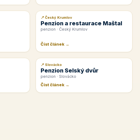
📍 Český Krumlov
📰 PR článek
Penzion a restaurace Maštal
penzion · Český Krumlov
Číst článek →
📍 Slovácko
📰 PR článek
Penzion Selský dvůr
penzion · Slovácko
Číst článek →