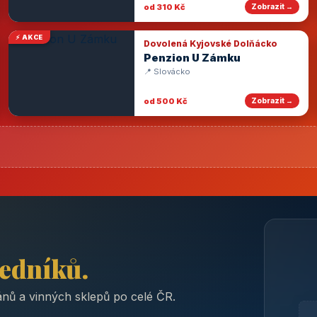
od 310 Kč
Zobrazit →
⚡ AKCE
Dovolená Kyjovské Dolňácko
Penzion U Zámku
📍 Slovácko
od 500 Kč
Zobrazit →
ředníků.
nů a vinných sklepů po celé ČR.