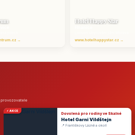
rum
Hotel Happy Star
ovice
Hnanice
Beskydech
Luxusní ubytování jižní Morava
ntrum.cz →
www.hotelhappystar.cz →
o provozovatele
⚡ AKCE
Dovolená pro rodiny ve Skalné
Hotel Garni Vildštejn
📍 Františkovy Lázně a okolí