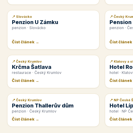
📍 Slovácko
📍 Český Kru
📰 PR článek
📰 PR článek
Penzion U Zámku
Pension
penzion · Slovácko
penzion · Če
Číst článek →
Číst článek
📍 Český Krumlov
📍 Klatovy a o
📰 PR článek
📰 PR článek
Krčma Šatlava
Hotel Ro
restaurace · Český Krumlov
hotel · Klatov
Číst článek →
Číst článek
📍 Český Krumlov
📍 NP České 
📰 PR článek
📰 PR článek
Penzion Thallerův dům
Hotel Lí
penzion · Český Krumlov
hotel · NP Č
Číst článek →
Číst článek