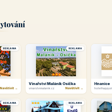
ytování
REKLAMA
REKLAMA
Vinařství Maláník Osička
Hnanice
Navštívit →
Navštívit →
vinarstvimalanik.cz
hotelhappyst
REKLAMA
REKLAMA