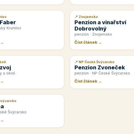
mlov
📍 Znojemsko
📰 PR článek
 Faber
Penzion a vinařství
Dobrovolný
ský Krumlov
penzion · Znojemsko
 →
Číst článek →
kolí
📍 NP České Švýcarsko
📰 PR článek
zvoj
Penzion Zvoneček
y a okolí
penzion · NP České Švýcarsko
 →
Číst článek →
Švýcarsko
pa
eské Švýcarsko
 →