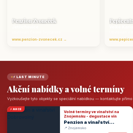
Penzion Zvoneček
Pepicent
Jetřichovice
Velké Karl
ubytování České Švýcarsko
Ubytování v 
www.penzion-zvonecek.cz →
www.pepice
⚡ LAST MINUTE
Akční nabídky a volné termíny
Vyzkoušejte tyto objekty se speciální nabídkou — kontaktujte přím
⚡ AKCE
Volné termíny ve vinařství na
Znojemsku - degustace vín
Penzion a vinařství
Dobrovolný
📍 Znojemsko