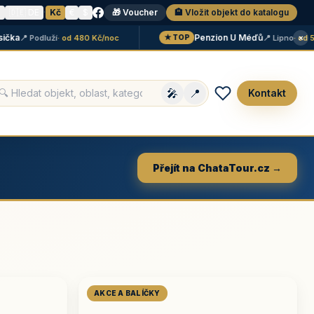
N
🇩🇪 DE
·
Kč
€
$
🎁 Voucher
🏨 Vložit objekt do katalogu
×
Penzion U Méďů
📍 Podluží
· od 480 Kč/noc
📍 Lipno
· od 590 
★ TOP
🎤
📍
Kontakt
Přejít na ChataTour.cz →
AKCE A BALÍČKY