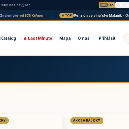
 Ceny bez navýšení
🇨🇿 CZ
🇬🇧 E
Penzion ve vinařství Maláník - Osička
jemsko
· od 875 Kč/noc
★ TOP
Katalog
🔥 Last Minute
Mapa
O nás
Přihlásit
ÍČKY
AKCE A BALÍČKY