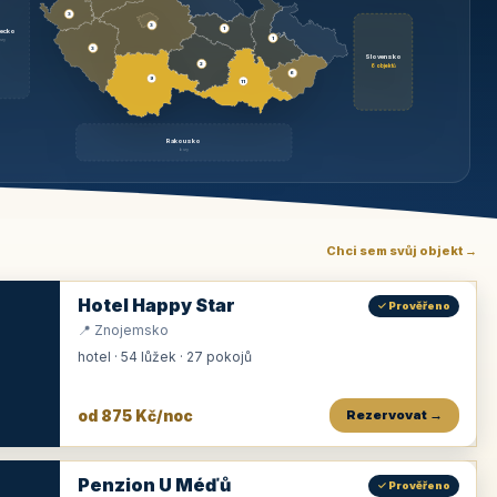
3
3
1
ecko
1
rzy
3
Slovensko
2
6 objektů
6
9
11
Rakousko
brzy
Chci sem svůj objekt →
Hotel Happy Star
✓ Prověřeno
📍 Znojemsko
hotel · 54 lůžek · 27 pokojů
od 875 Kč/noc
Rezervovat →
Penzion U Méďů
✓ Prověřeno