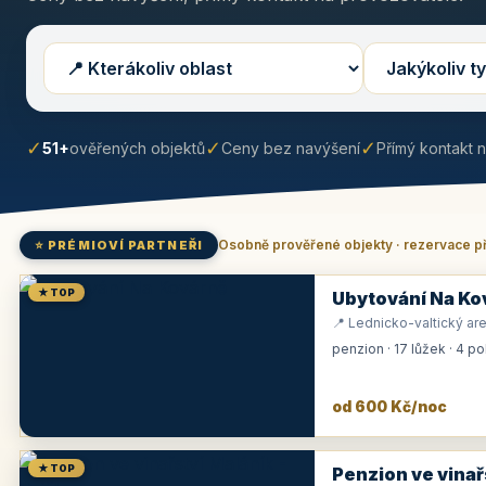
✓
✓
✓
51+
ověřených objektů
Ceny bez navýšení
Přímý kontakt 
Osobně prověřené objekty · rezervace p
⭐ PRÉMIOVÍ PARTNEŘI
★ TOP
Ubytování Na Ko
📍 Lednicko-valtický are
penzion · 17 lůžek · 4 p
od 600 Kč/noc
★ TOP
Penzion ve vinař