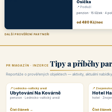
Osička
📍 Podluží
penzion · 15 lůžek · 4 p
od 480 Kč/noc
DALŠÍ PROVĚŘENÍ PARTNEŘI
Penzion U Zámku
Pension Faber
Penzion a vinařství Dobrovolný
Hotel Lípa
★
od 500 Kč
★
od 845 Kč
★
od 300 Kč
★
od 450 Kč
Tipy a příběhy pa
PR MAGAZÍN · INZERCE
Reportáže o prověřených objektech — aktivity, aktuální nabídky
📍 Lednicko-valtický areál
📍 Znojemsko
📰 PR článek
📰 PR článek
Ubytování Na Kovárně
Hotel Ha
penzion · Lednicko-valtický areál
hotel · Znoj
Číst článek →
Číst článek