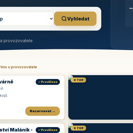
Něm
b
Vyhledat
na provozovatele
římo u provozovatele
★ TOP
várně
✓ Prověřeno
ál
okojů
Rezervovat →
★ TOP
ství Maláník -
✓ Prověřeno