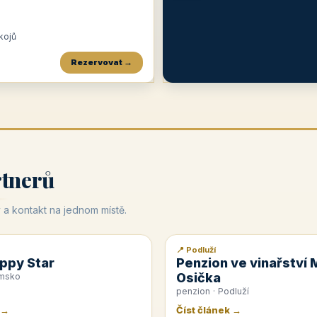
okojů
Rezervovat →
Penzion a restaurace Maštal
Krčma Šatlava
Hotel Rozvoj
★
od 360 Kč
★
🍽️
★
od 400 Kč
rtnerů
 a kontakt na jednom místě.
📍 Podluží
📰 PR článek
ppy Star
Penzion ve vinařství 
Osička
emsko
penzion · Podluží
 →
Číst článek →