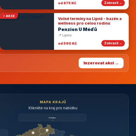
od 875 Kč
Zobrazit →
⚡ AKCE
Volné termíny na Lipně - bazén a
wellness pro celou rodinu
Penzion U Méďů
📍 Lipno
od 590 Kč
Zobrazit →
Inzerovat akci →
MAPA KRAJŮ
Klikněte na kraj pro nabídku
Polsko
brzy
3
3