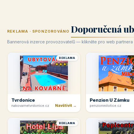
Doporučená ub
REKLAMA · SPONZOROVÁNO
Bannerová inzerce provozovatelů — klikněte pro web partnera
REKLAMA
Tvrdonice
Penzion U Zámku
Navštívit →
nakovarnetvrdonice.cz
penzionmilotice.cz
REKLAMA