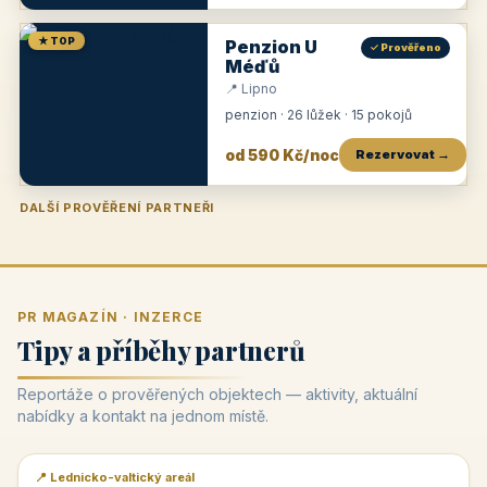
★ TOP
Penzion U
✓ Prověřeno
Méďů
📍 Lipno
penzion · 26 lůžek · 15 pokojů
od 590 Kč/noc
Rezervovat →
DALŠÍ PROVĚŘENÍ PARTNEŘI
Penzion U Zámku
Pension Faber
Penzion a vinařství Dobrovolný
Penzion a restaurace Maštal
Krčma Šatlava
Hotel Rozvoj
Penzion Zvoneček
Penzion Selský dvůr
Penzion Thallerův dům
Hotel Lípa
★
od 500 Kč
★
od 845 Kč
★
od 300 Kč
★
od 360 Kč
★
🍽️
★
od 400 Kč
★
od 550 Kč
★
od 530 Kč
★
od 1 190 Kč
★
od 450 Kč
PR MAGAZÍN · INZERCE
Tipy a příběhy partnerů
Reportáže o prověřených objektech — aktivity, aktuální
nabídky a kontakt na jednom místě.
📍 Lednicko-valtický areál
📰 PR článek