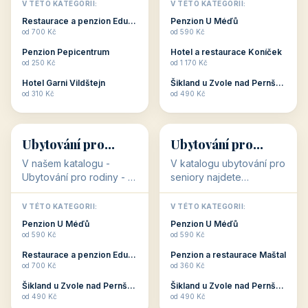
objekty, které s aktivní
objekty, které nabízí
V TÉTO KATEGORII:
V TÉTO KATEGORII:
dovolenou přímo
cenově dostupné
Restaurace a penzion Eduard
Penzion U Méďů
souvisejí. Aktivní
ubytování v ČR. Budete
od 700 Kč
od 590 Kč
dovolená nebo aktivní
překvapeni, že i v nižší
Penzion Pepicentrum
Hotel a restaurace Koníček
odpočinek jso...
c...
od 250 Kč
od 1 170 Kč
Hotel Garni Vildštejn
Šikland u Zvole nad Pernštejnem
👨‍👩‍👧‍👦
🧓
od 310 Kč
od 490 Kč
👨‍👩‍👧‍👦
🧓
34 objektů
33 objektů
Ubytování pro
Ubytování pro
rodiny
seniory
V našem katalogu -
V katalogu ubytování pro
Ubytování pro rodiny -
seniory najdete
jsou pro Vás připraveny
penziony a hotely, které
objekty, které svojí
jsou přizpůsobeny pro
V TÉTO KATEGORII:
V TÉTO KATEGORII:
polohou či vybaveností,
ubytování klientů vyššího
Penzion U Méďů
Penzion U Méďů
nabízí klidné ubytování
věku. Některé z nich
od 590 Kč
od 590 Kč
pro rodiny. Penziony,...
nabízí speciální balíč...
Restaurace a penzion Eduard
Penzion a restaurace Maštal
od 700 Kč
od 360 Kč
Šikland u Zvole nad Pernštejnem
Šikland u Zvole nad Pernštejnem
💕
🚴
od 490 Kč
od 490 Kč