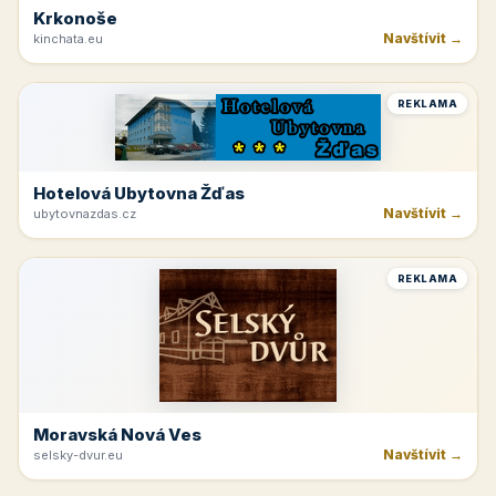
Krkonoše
Navštívit →
kinchata.eu
REKLAMA
Hotelová Ubytovna Žďas
Navštívit →
ubytovnazdas.cz
REKLAMA
Moravská Nová Ves
Navštívit →
selsky-dvur.eu