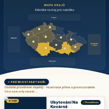
MAPA KRAJŮ
Klikněte na kraj pro nabídku
Polsko
brzy
3
3
3
3
1
Německo
1
brzy
3
Slovensko
2
6 objektů
6
9
11
Rakousko
brzy
⭐ PRÉMIOVÍ PARTNEŘI
Osobně prověřené objekty · rezervace přímo u provozovatele
Chci sem svůj objekt →
★ TOP
Ubytování Na
✓ Prověřeno
Kovárně