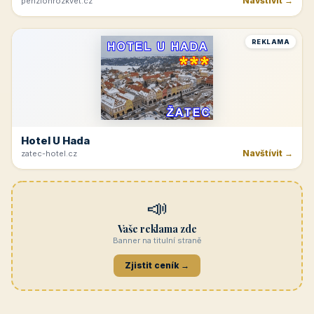
Navštívit →
penzionrozkvet.cz
REKLAMA
Hotel U Hada
Navštívit →
zatec-hotel.cz
📣
Vaše reklama zde
Banner na titulní straně
Zjistit ceník →