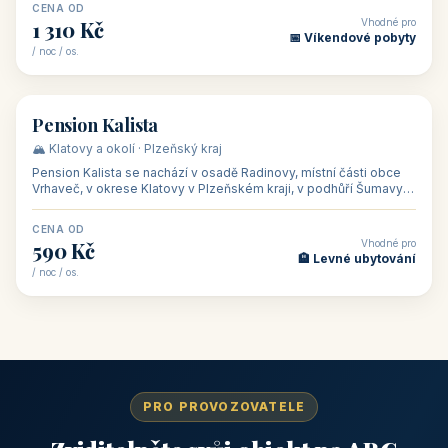
CENA OD
Vhodné pro
1 310 Kč
📅 Víkendové pobyty
/ noc / os.
👥 40
🏡 penzion
Pension Kalista
🏔️ Klatovy a okolí · Plzeňský kraj
Pension Kalista se nachází v osadě Radinovy, místní části obce
Vrhaveč, v okrese Klatovy v Plzeňském kraji, v podhůří Šumavy
— do města Klat
CENA OD
Vhodné pro
590 Kč
🏨 Levné ubytování
/ noc / os.
PRO PROVOZOVATELE