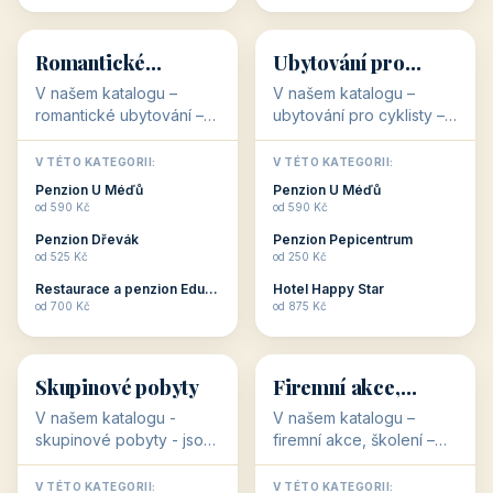
💕
🚴
32 objektů
32 objektů
Romantické
Ubytování pro
ubytování
cyklisty
V našem katalogu –
V našem katalogu –
romantické ubytování –
ubytování pro cyklisty –
jsou pro Vás připraveny
jsou pro Vás připraveny
objekty, které svojí
objekty, které jsou na
V TÉTO KATEGORII:
V TÉTO KATEGORII:
stavbou, polohou anebo
milovníky cykloturistiky
Penzion U Méďů
Penzion U Méďů
zaměřením nabízí
připraveny. Většinou mají
od 590 Kč
od 590 Kč
romantické pobyty.
přímo kolárny a...
Penzion Dřevák
Penzion Pepicentrum
Romantické ...
od 525 Kč
od 250 Kč
Restaurace a penzion Eduard
Hotel Happy Star
👥
💼
od 700 Kč
od 875 Kč
👥
💼
32 objektů
31 objektů
Skupinové pobyty
Firemní akce,
školení
V našem katalogu -
V našem katalogu –
skupinové pobyty - jsou
firemní akce, školení –
pro Vás připraveny
jsou pro Vás připraveny
objekty, které nabízí
objekty, které mají
V TÉTO KATEGORII:
V TÉTO KATEGORII: