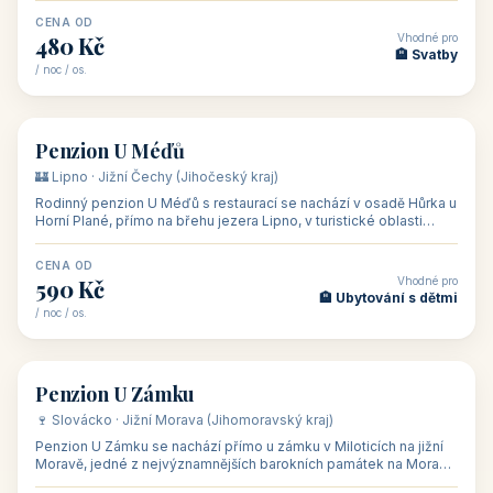
CENA OD
Vhodné pro
480 Kč
🏨 Svatby
/ noc / os.
👥 26
🏡 penzion
Penzion U Méďů
🏰 Lipno · Jižní Čechy (Jihočeský kraj)
Rodinný penzion U Méďů s restaurací se nachází v osadě Hůrka u
Horní Plané, přímo na břehu jezera Lipno, v turistické oblasti
Šumava. Pokoje
CENA OD
Vhodné pro
590 Kč
🏨 Ubytování s dětmi
/ noc / os.
👥 28
🏡 penzion
Penzion U Zámku
🍷 Slovácko · Jižní Morava (Jihomoravský kraj)
Penzion U Zámku se nachází přímo u zámku v Miloticích na jižní
Moravě, jedné z nejvýznamnějších barokních památek na Moravě,
v budově bývalé