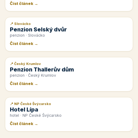
Číst článek →
📍 Slovácko
📰 PR článek
Penzion Selský dvůr
penzion · Slovácko
Číst článek →
📍 Český Krumlov
📰 PR článek
Penzion Thallerův dům
penzion · Český Krumlov
Číst článek →
📍 NP České Švýcarsko
📰 PR článek
Hotel Lípa
hotel · NP České Švýcarsko
Číst článek →