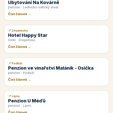
Ubytování Na Kovárně
penzion · Lednicko-valtický areál
Číst článek →
📍 Znojemsko
📰 PR článek
Hotel Happy Star
hotel · Znojemsko
Číst článek →
📍 Podluží
📰 PR článek
Penzion ve vinařství Maláník - Osička
penzion · Podluží
Číst článek →
📍 Lipno
📰 PR článek
Penzion U Méďů
penzion · Lipno
Číst článek →