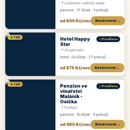
📍 Lednicko-valtický areál
penzion · 17 lůžek · 4 pokojů
od 600 Kč/noc
Rezervovat →
★ TOP
Hotel Happy
✓ Prověřeno
Star
📍 Znojemsko
hotel · 54 lůžek · 27 pokojů
od 875 Kč/noc
Rezervovat →
★ TOP
Penzion ve
✓ Prověřeno
vinařství
Maláník -
Osička
📍 Podluží
penzion · 15 lůžek · 4 pokojů
od 480 Kč/noc
Rezervovat →