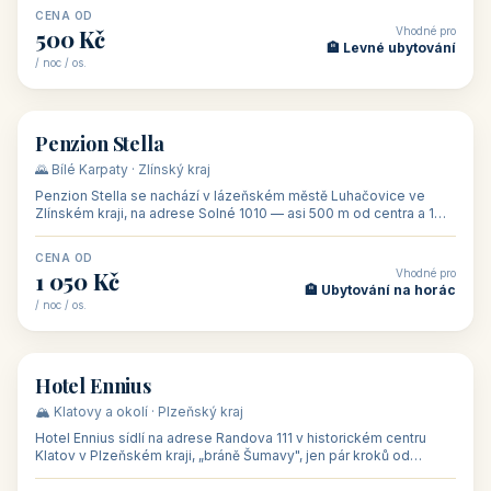
CENA OD
Vhodné pro
500 Kč
🏨 Levné ubytování
/ noc / os.
👥 44
🏡 penzion
Penzion Stella
🌄 Bílé Karpaty · Zlínský kraj
Penzion Stella se nachází v lázeňském městě Luhačovice ve
Zlínském kraji, na adrese Solné 1010 — asi 500 m od centra a 1
km od lázeňské kolo
CENA OD
Vhodné pro
1 050 Kč
🏨 Ubytování na horác
/ noc / os.
👥 50
🏨 hotel
Hotel Ennius
🏔️ Klatovy a okolí · Plzeňský kraj
Hotel Ennius sídlí na adrese Randova 111 v historickém centru
Klatov v Plzeňském kraji, „bráně Šumavy", jen pár kroků od
hlavního náměs