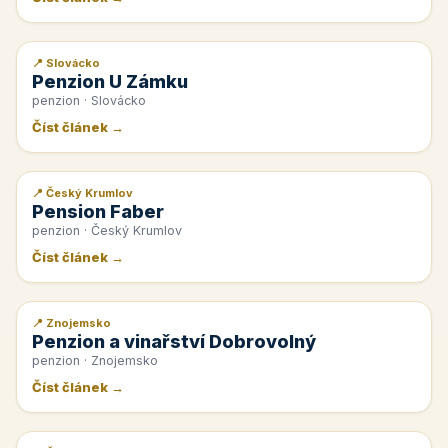
📍 Slovácko
📰 PR článek
Penzion U Zámku
penzion · Slovácko
Číst článek →
📍 Český Krumlov
📰 PR článek
Pension Faber
penzion · Český Krumlov
Číst článek →
📍 Znojemsko
📰 PR článek
Penzion a vinařství Dobrovolný
penzion · Znojemsko
Číst článek →