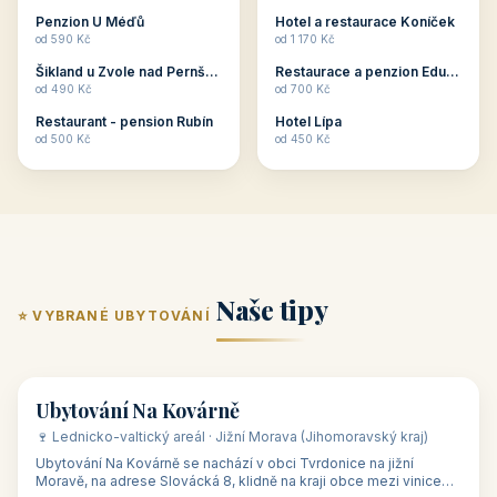
ubytování skupin v
zkušenosti pořádat i
Penzion U Méďů
Hotel a restaurace Koníček
penzionech, hotelích a
menší firemní akce a
od 590 Kč
od 1 170 Kč
apartmánech v ČR.
firemní školení, ale také
Šikland u Zvole nad Pernštejnem
Restaurace a penzion Eduard
Budete překva...
ob...
od 490 Kč
od 700 Kč
Restaurant - pension Rubín
Hotel Lípa
od 500 Kč
od 450 Kč
Naše tipy
⭐ VYBRANÉ UBYTOVÁNÍ
👥 17
🏡 penzion
Ubytování Na Kovárně
🍷 Lednicko-valtický areál · Jižní Morava (Jihomoravský kraj)
Ubytování Na Kovárně se nachází v obci Tvrdonice na jižní
Moravě, na adrese Slovácká 8, klidně na kraji obce mezi vinicemi,