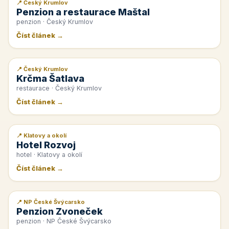
📍 Český Krumlov
📰 PR článek
Penzion a restaurace Maštal
penzion · Český Krumlov
Číst článek →
📍 Český Krumlov
📰 PR článek
Krčma Šatlava
restaurace · Český Krumlov
Číst článek →
📍 Klatovy a okolí
📰 PR článek
Hotel Rozvoj
hotel · Klatovy a okolí
Číst článek →
📍 NP České Švýcarsko
📰 PR článek
Penzion Zvoneček
penzion · NP České Švýcarsko