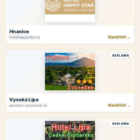
Hnanice
Navštívit →
hotelhappystar.cz
REKLAMA
Vysoká Lípa
Navštívit →
penzion-zvonecek.cz
REKLAMA