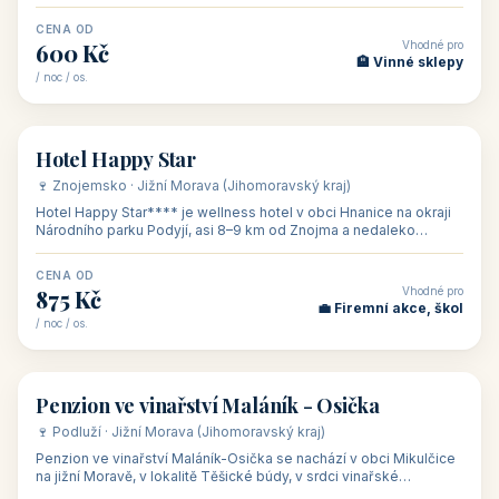
asi 8 km od dáln
CENA OD
Vhodné pro
600 Kč
🏨 Vinné sklepy
/ noc / os.
👥 54
🏨 hotel
Hotel Happy Star
🍷 Znojemsko · Jižní Morava (Jihomoravský kraj)
Hotel Happy Star**** je wellness hotel v obci Hnanice na okraji
Národního parku Podyjí, asi 8–9 km od Znojma a nedaleko
rakouských hranic, v
CENA OD
Vhodné pro
875 Kč
💼 Firemní akce, škol
/ noc / os.
👥 15
🏡 penzion
Penzion ve vinařství Maláník - Osička
🍷 Podluží · Jižní Morava (Jihomoravský kraj)
Penzion ve vinařství Maláník-Osička se nachází v obci Mikulčice
na jižní Moravě, v lokalitě Těšické búdy, v srdci vinařské
podoblasti Slovác