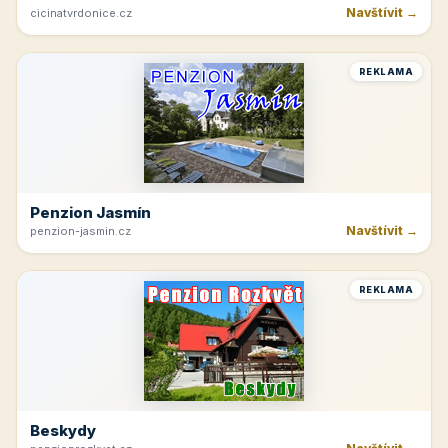
Navštívit →
cicinatvrdonice.cz
REKLAMA
Penzion Jasmín
Navštívit →
penzion-jasmin.cz
REKLAMA
Beskydy