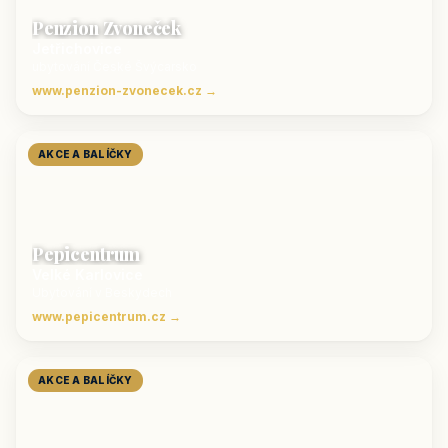
Penzion Zvoneček
Jetřichovice
ubytování České Švýcarsko
www.penzion-zvonecek.cz →
AKCE A BALÍČKY
Pepicentrum
Velké Karlovice
Ubytování v Beskydech
www.pepicentrum.cz →
AKCE A BALÍČKY