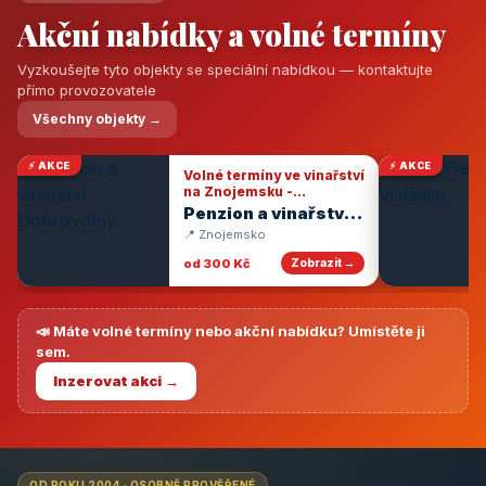
Akční nabídky a volné termíny
Vyzkoušejte tyto objekty se speciální nabídkou — kontaktujte
přímo provozovatele
Všechny objekty →
⚡ AKCE
⚡ AKCE
Volné termíny ve vinařství
na Znojemsku -
degustace vín
Penzion a vinařství
Dobrovolný
📍 Znojemsko
od 300 Kč
Zobrazit →
📣 Máte volné termíny nebo akční nabídku? Umístěte ji
sem.
Inzerovat akci →
OD ROKU 2004 · OSOBNĚ PROVĚŘENÉ