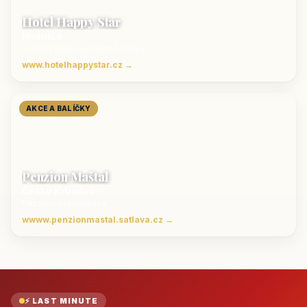
Hotel Happy Star
Hnanice
Luxusní ubytování jižní Morava
www.hotelhappystar.cz →
AKCE A BALÍČKY
Penzion Maštal
Český Krumlov
Penzion a restaurace
wwww.penzionmastal.satlava.cz →
⚡ LAST MINUTE