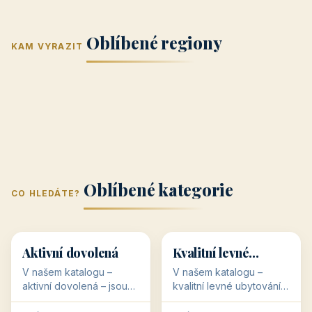
Jižní Morava
Jižní Čechy
(Jihomoravský
(Jihočeský
Střední Čechy
Oblíbené regiony
kraj)
Karlovarský
kraj)
KAM VYRAZIT
Zlínský kraj
Žilinský
(Středočeský
11 objektů
kraj
9 objektů
Liberecký kraj
6 objektů
Plzeňský kraj
4 objekty
kraj)
3 objekty
3 objekty
3 objekty
3 objekty
Oblíbené kategorie
CO HLEDÁTE?
🥾
💰
🥾
💰
36 objektů
34 objektů
Aktivní dovolená
Kvalitní levné
ubytování
V našem katalogu –
V našem katalogu –
aktivní dovolená – jsou
kvalitní levné ubytování –
pro Vás připraveny
jsou pro Vás připraveny