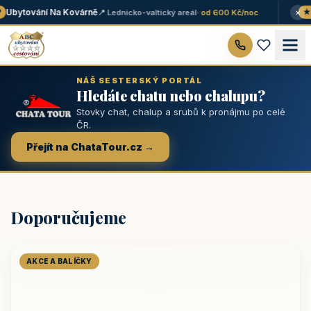
×
Ubytování Na Kovárně
📍 Lednicko-valtický areál
· od 600 Kč/noc
★ 
NÁŠ SESTERSKÝ PORTÁL
Hledáte chatu nebo chalupu?
Stovky chat, chalup a srubů k pronájmu po celé
ČR.
Přejít na ChataTour.cz →
Doporučujeme
AKCE A BALÍČKY