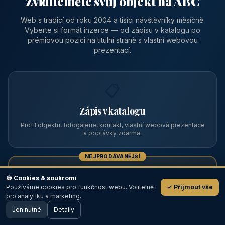
Zviditelněte svůj objekt na ABC
Web s tradicí od roku 2004 a tisíci návštěvníky měsíčně.
Vyberte si formát inzerce — od zápisu v katalogu po
prémiovou pozici na titulní straně s vlastní webovou
prezentací.
📋
Zápis v katalogu
Profil objektu, fotogalerie, kontakt, vlastní webová prezentace
a poptávky zdarma.
NEJPRODÁVANĚJŠÍ
⭐
🍪 Cookies & soukromí
Používáme cookies pro funkčnost webu. Volitelně i
✓ Přijmout vše
💬
Prémiový partner
pro analytiku a marketing.
Jen nutné
TOP pozice na titulce, přednost ve výpisech, zlatý odznak a
Detaily
🖥️ Desktop verze
Design
banner.