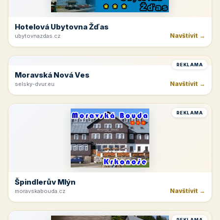
Krkonoše
Navštívit →
kinchata.eu
REKLAMA
Hotelová Ubytovna Žďas
Navštívit →
ubytovnazdas.cz
REKLAMA
Moravská Nová Ves
Navštívit →
selsky-dvur.eu