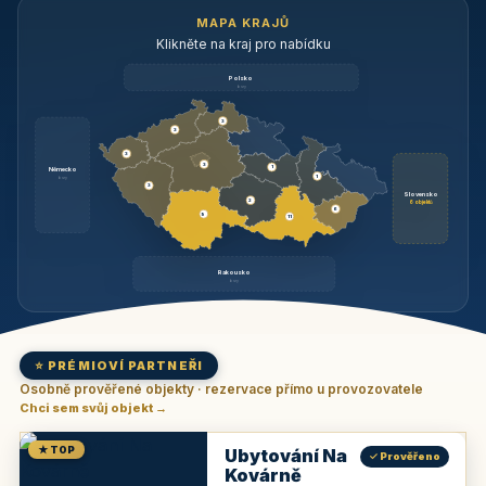
MAPA KRAJŮ
Klikněte na kraj pro nabídku
Polsko
brzy
3
3
3
3
1
Německo
1
brzy
3
Slovensko
2
6 objektů
6
9
11
Rakousko
brzy
⭐ PRÉMIOVÍ PARTNEŘI
Osobně prověřené objekty · rezervace přímo u provozovatele
Chci sem svůj objekt →
★ TOP
Ubytování Na
✓ Prověřeno
Kovárně