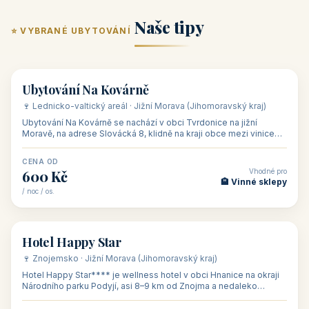
ubytování skupin v
zkušenosti pořádat i
Penzion U Méďů
Hotel a restaurace Koníček
penzionech, hotelích a
menší firemní akce a
od 590 Kč
od 1 170 Kč
apartmánech v ČR.
firemní školení, ale také
Šikland u Zvole nad Pernštejnem
Restaurace a penzion Eduard
Budete překva...
ob...
od 490 Kč
od 700 Kč
Restaurant - pension Rubín
Hotel Lípa
od 500 Kč
od 450 Kč
Naše tipy
⭐ VYBRANÉ UBYTOVÁNÍ
👥 17
🏡 penzion
Ubytování Na Kovárně
🍷 Lednicko-valtický areál · Jižní Morava (Jihomoravský kraj)
Ubytování Na Kovárně se nachází v obci Tvrdonice na jižní
Moravě, na adrese Slovácká 8, klidně na kraji obce mezi vinicemi,