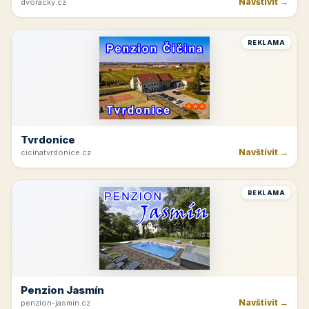
Rakvice
Navštívit →
jk-rakvice.cz
REKLAMA
Hřeben Krkonoš
Navštívit →
dvoracky.cz
REKLAMA
Tvrdonice