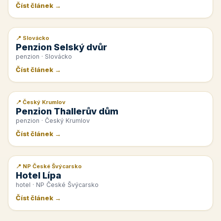
Číst článek →
📍 Slovácko
📰 PR článek
Penzion Selský dvůr
penzion · Slovácko
Číst článek →
📍 Český Krumlov
📰 PR článek
Penzion Thallerův dům
penzion · Český Krumlov
Číst článek →
📍 NP České Švýcarsko
📰 PR článek
Hotel Lípa
hotel · NP České Švýcarsko
Číst článek →