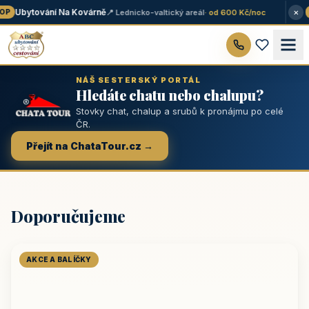
×
Ubytování Na Kovárně
📍 Lednicko-valtický areál
· od 600 Kč/noc
P
★
NÁŠ SESTERSKÝ PORTÁL
Hledáte chatu nebo chalupu?
Stovky chat, chalup a srubů k pronájmu po celé
ČR.
Přejít na ChataTour.cz →
Doporučujeme
AKCE A BALÍČKY