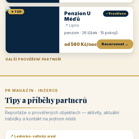
★ TOP
Penzion U
✓ Prověřeno
Méďů
📍 Lipno
penzion · 26 lůžek · 15 pokojů
od 590 Kč/noc
Rezervovat →
DALŠÍ PROVĚŘENÍ PARTNEŘI
Penzion U Zámku
Pension Faber
Penzion a vinařství Dobrovolný
Penzion a restaurace Maštal
Krčma Šatlava
Hotel Rozvoj
Penzion Zvoneček
Penzion Selský dvůr
Penzion Thallerův dům
Hotel Lípa
★
od 500 Kč
★
od 845 Kč
★
od 300 Kč
★
od 360 Kč
★
🍽️
★
od 400 Kč
★
od 550 Kč
★
od 530 Kč
★
od 1 190 Kč
★
od 450 Kč
PR MAGAZÍN · INZERCE
Tipy a příběhy partnerů
Reportáže o prověřených objektech — aktivity, aktuální
nabídky a kontakt na jednom místě.
📍 Lednicko-valtický areál
📰 PR článek