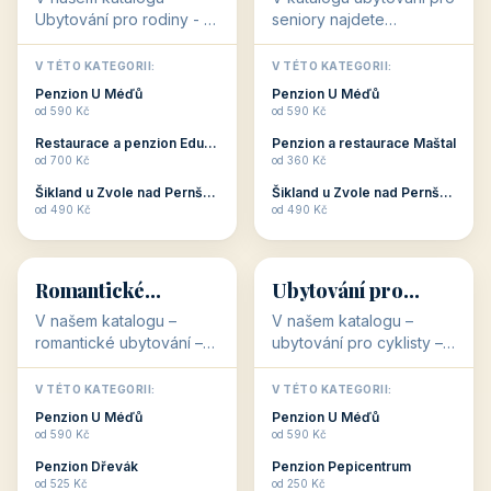
objekty, které s aktivní
objekty, které nabízí
V TÉTO KATEGORII:
V TÉTO KATEGORII:
dovolenou přímo
cenově dostupné
Restaurace a penzion Eduard
Penzion U Méďů
souvisejí. Aktivní
ubytování v ČR. Budete
od 700 Kč
od 590 Kč
dovolená nebo aktivní
překvapeni, že i v nižší
Penzion Pepicentrum
Hotel a restaurace Koníček
odpočinek jso...
c...
od 250 Kč
od 1 170 Kč
Hotel Garni Vildštejn
Šikland u Zvole nad Pernštejnem
👨‍👩‍👧‍👦
🧓
od 310 Kč
od 490 Kč
👨‍👩‍👧‍👦
🧓
34 objektů
33 objektů
Ubytování pro
Ubytování pro
rodiny
seniory
V našem katalogu -
V katalogu ubytování pro
Ubytování pro rodiny -
seniory najdete
jsou pro Vás připraveny
penziony a hotely, které
objekty, které svojí
jsou přizpůsobeny pro
V TÉTO KATEGORII:
V TÉTO KATEGORII:
polohou či vybaveností,
ubytování klientů vyššího
Penzion U Méďů
Penzion U Méďů
nabízí klidné ubytování
věku. Některé z nich
od 590 Kč
od 590 Kč
pro rodiny. Penziony,...
nabízí speciální balíč...
Restaurace a penzion Eduard
Penzion a restaurace Maštal
od 700 Kč
od 360 Kč
Šikland u Zvole nad Pernštejnem
Šikland u Zvole nad Pernštejnem
💕
🚴
od 490 Kč
od 490 Kč