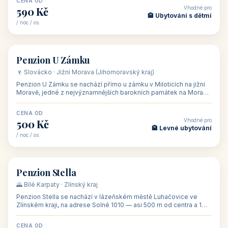
CENA OD
Vhodné pro
480 Kč
🏨 Svatby
/ noc / os.
👥 26
🏡 penzion
Penzion U Méďů
🏰 Lipno · Jižní Čechy (Jihočeský kraj)
Rodinný penzion U Méďů s restaurací se nachází v osadě Hůrka u
Horní Plané, přímo na břehu jezera Lipno, v turistické oblasti
Šumava. Pokoje
CENA OD
Vhodné pro
590 Kč
🏨 Ubytování s dětmi
/ noc / os.
👥 28
🏡 penzion
Penzion U Zámku
🍷 Slovácko · Jižní Morava (Jihomoravský kraj)
Penzion U Zámku se nachází přímo u zámku v Miloticích na jižní
Moravě, jedné z nejvýznamnějších barokních památek na Moravě,
v budově bývalé