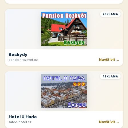
Navštívit →
cicinatvrdonice.cz
REKLAMA
Penzion Jasmín
Navštívit →
penzion-jasmin.cz
REKLAMA
Beskydy