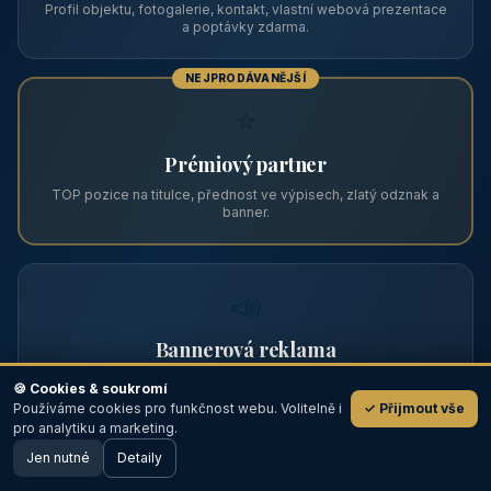
Zviditelněte svůj objekt na ABC
Web s tradicí od roku 2004 a tisíci návštěvníky měsíčně.
Vyberte si formát inzerce — od zápisu v katalogu po
prémiovou pozici na titulní straně s vlastní webovou
prezentací.
📋
Zápis v katalogu
Profil objektu, fotogalerie, kontakt, vlastní webová prezentace
a poptávky zdarma.
NEJPRODÁVANĚJŠÍ
⭐
🍪 Cookies & soukromí
Používáme cookies pro funkčnost webu. Volitelně i
✓ Přijmout vše
💬
Prémiový partner
pro analytiku a marketing.
Jen nutné
TOP pozice na titulce, přednost ve výpisech, zlatý odznak a
Detaily
🖥️ Desktop verze
Design
banner.