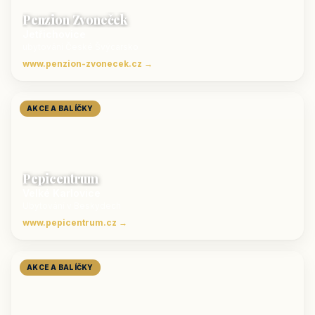
Penzion Zvoneček
Jetřichovice
ubytování České Švýcarsko
www.penzion-zvonecek.cz →
AKCE A BALÍČKY
Pepicentrum
Velké Karlovice
Ubytování v Beskydech
www.pepicentrum.cz →
AKCE A BALÍČKY