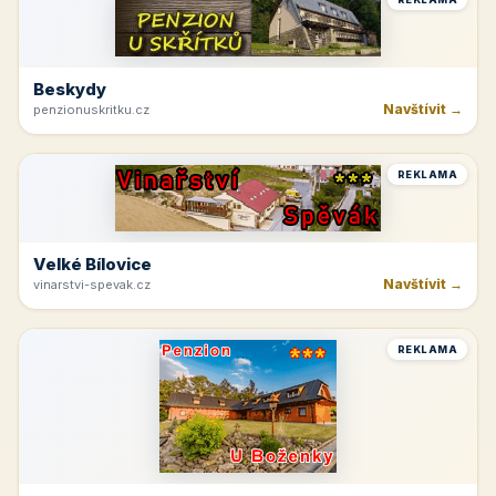
REKLAMA
Špindlerův Mlýn
Navštívit →
moravskabouda.cz
REKLAMA
Beskydy
Navštívit →
penzionuskritku.cz
REKLAMA