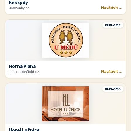
Velké Bílovice
Navštívit →
vinarstvi-spevak.cz
REKLAMA
Beskydy
Navštívit →
ubozenky.cz
REKLAMA