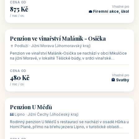
asi 8 km od dáln
CENA OD
Vhodné pro
600 Kč
🏨 Vinné sklepy
/ noc / os.
👥 54
🏨 hotel
Hotel Happy Star
🍷 Znojemsko · Jižní Morava (Jihomoravský kraj)
Hotel Happy Star**** je wellness hotel v obci Hnanice na okraji
Národního parku Podyjí, asi 8–9 km od Znojma a nedaleko
rakouských hranic, v
CENA OD
Vhodné pro
875 Kč
💼 Firemní akce, škol
/ noc / os.
👥 15
🏡 penzion
Penzion ve vinařství Maláník - Osička
🍷 Podluží · Jižní Morava (Jihomoravský kraj)
Penzion ve vinařství Maláník-Osička se nachází v obci Mikulčice
na jižní Moravě, v lokalitě Těšické búdy, v srdci vinařské
podoblasti Slovác