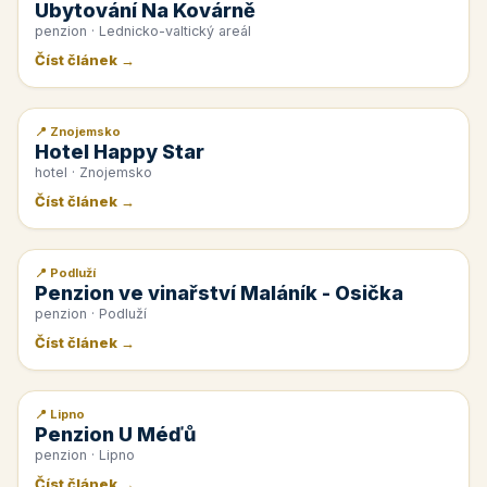
Ubytování Na Kovárně
penzion · Lednicko-valtický areál
Číst článek →
📍 Znojemsko
📰 PR článek
Hotel Happy Star
hotel · Znojemsko
Číst článek →
📍 Podluží
📰 PR článek
Penzion ve vinařství Maláník - Osička
penzion · Podluží
Číst článek →
📍 Lipno
📰 PR článek
Penzion U Méďů
penzion · Lipno
Číst článek →