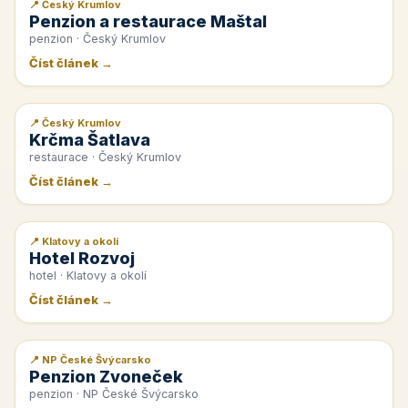
📍 Český Krumlov
📰 PR článek
Penzion a restaurace Maštal
penzion · Český Krumlov
Číst článek →
📍 Český Krumlov
📰 PR článek
Krčma Šatlava
restaurace · Český Krumlov
Číst článek →
📍 Klatovy a okolí
📰 PR článek
Hotel Rozvoj
hotel · Klatovy a okolí
Číst článek →
📍 NP České Švýcarsko
📰 PR článek
Penzion Zvoneček
penzion · NP České Švýcarsko