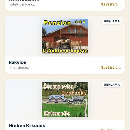
Horná Planá
Navštívit →
lipno-hochficht.cz
REKLAMA
Hotel Lužnice
Navštívit →
hotel-luznice.cz
REKLAMA