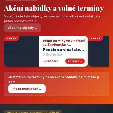
Akční nabídky a volné termíny
Vyzkoušejte tyto objekty se speciální nabídkou — kontaktujte
přímo provozovatele
Všechny objekty →
⚡ AKCE
⚡ AKCE
Volné termíny ve vinařství
na Znojemsku -
degustace vín
Penzion a vinařství
Dobrovolný
📍 Znojemsko
od 300 Kč
Zobrazit →
📣 Máte volné termíny nebo akční nabídku? Umístěte ji
sem.
Inzerovat akci →
OD ROKU 2004 · OSOBNĚ PROVĚŘENÉ