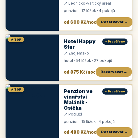
📍 Lednicko-valtický areál
penzion · 17 lůžek · 4 pokojů
od 600 Kč/noc
Rezervovat →
★ TOP
Hotel Happy
✓ Prověřeno
Star
📍 Znojemsko
hotel · 54 lůžek · 27 pokojů
od 875 Kč/noc
Rezervovat →
★ TOP
Penzion ve
✓ Prověřeno
vinařství
Maláník -
Osička
📍 Podluží
penzion · 15 lůžek · 4 pokojů
od 480 Kč/noc
Rezervovat →