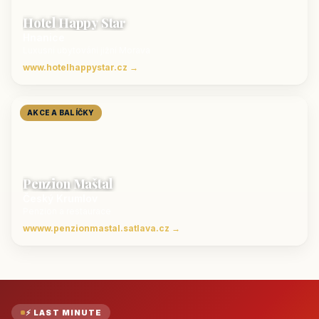
Hotel Happy Star
Hnanice
Luxusní ubytování jižní Morava
www.hotelhappystar.cz →
AKCE A BALÍČKY
Penzion Maštal
Český Krumlov
Penzion a restaurace
wwww.penzionmastal.satlava.cz →
⚡ LAST MINUTE