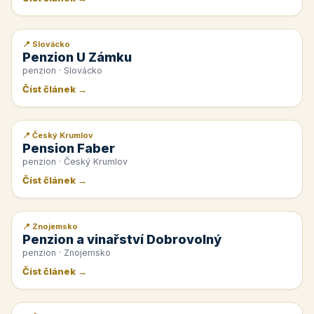
📍 Slovácko
📰 PR článek
Penzion U Zámku
penzion · Slovácko
Číst článek →
📍 Český Krumlov
📰 PR článek
Pension Faber
penzion · Český Krumlov
Číst článek →
📍 Znojemsko
📰 PR článek
Penzion a vinařství Dobrovolný
penzion · Znojemsko
Číst článek →