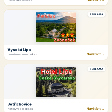
Hnanice
Navštívit →
hotelhappystar.cz
REKLAMA
Vysoká Lípa
Navštívit →
penzion-zvonecek.cz
REKLAMA