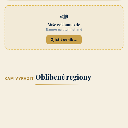
Navštívit →
penzionrozkvet.cz
REKLAMA
Hotel U Hada
Navštívit →
zatec-hotel.cz
📣
Vaše reklama zde
Banner na titulní straně
Zjistit ceník →