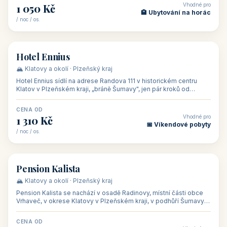
CENA OD
Vhodné pro
500 Kč
🏨 Levné ubytování
/ noc / os.
👥 44
🏡 penzion
Penzion Stella
🌄 Bílé Karpaty · Zlínský kraj
Penzion Stella se nachází v lázeňském městě Luhačovice ve
Zlínském kraji, na adrese Solné 1010 — asi 500 m od centra a 1
km od lázeňské kolo
CENA OD
Vhodné pro
1 050 Kč
🏨 Ubytování na horác
/ noc / os.
👥 50
🏨 hotel
Hotel Ennius
🏔️ Klatovy a okolí · Plzeňský kraj
Hotel Ennius sídlí na adrese Randova 111 v historickém centru
Klatov v Plzeňském kraji, „bráně Šumavy", jen pár kroků od
hlavního náměs