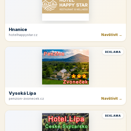
Hnanice
Navštívit →
hotelhappystar.cz
REKLAMA
Vysoká Lípa
Navštívit →
penzion-zvonecek.cz
REKLAMA