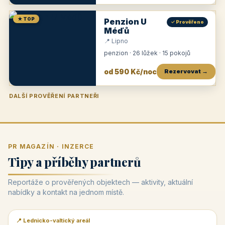
★ TOP
Penzion U
✓ Prověřeno
Méďů
📍 Lipno
penzion · 26 lůžek · 15 pokojů
od 590 Kč/noc
Rezervovat →
DALŠÍ PROVĚŘENÍ PARTNEŘI
Penzion U Zámku
Pension Faber
Penzion a vinařství Dobrovolný
Penzion a restaurace Maštal
Krčma Šatlava
Hotel Rozvoj
Penzion Zvoneček
Penzion Selský dvůr
Penzion Thallerův dům
Hotel Lípa
★
od 500 Kč
★
od 845 Kč
★
od 300 Kč
★
od 360 Kč
★
🍽️
★
od 400 Kč
★
od 550 Kč
★
od 530 Kč
★
od 1 190 Kč
★
od 450 Kč
PR MAGAZÍN · INZERCE
Tipy a příběhy partnerů
Reportáže o prověřených objektech — aktivity, aktuální
nabídky a kontakt na jednom místě.
📍 Lednicko-valtický areál
📰 PR článek