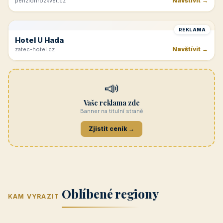
Navštívit →
penzionrozkvet.cz
REKLAMA
Hotel U Hada
Navštívit →
zatec-hotel.cz
📣
Vaše reklama zde
Banner na titulní straně
Zjistit ceník →