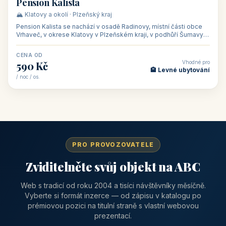
CENA OD
Vhodné pro
1 310 Kč
📅 Víkendové pobyty
/ noc / os.
👥 40
🏡 penzion
Pension Kalista
🏔️ Klatovy a okolí · Plzeňský kraj
Pension Kalista se nachází v osadě Radinovy, místní části obce
Vrhaveč, v okrese Klatovy v Plzeňském kraji, v podhůří Šumavy
— do města Klat
CENA OD
Vhodné pro
590 Kč
🏨 Levné ubytování
/ noc / os.
PRO PROVOZOVATELE