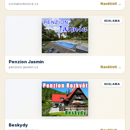
Navštívit →
cicinatvrdonice.cz
REKLAMA
Penzion Jasmín
Navštívit →
penzion-jasmin.cz
REKLAMA
Beskydy