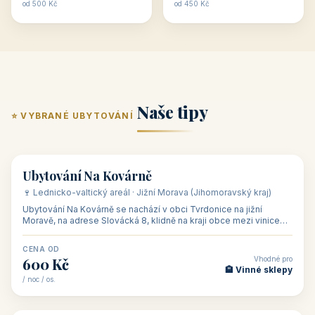
ubytování skupin v
zkušenosti pořádat i
Penzion U Méďů
Hotel a restaurace Koníček
penzionech, hotelích a
menší firemní akce a
od 590 Kč
od 1 170 Kč
apartmánech v ČR.
firemní školení, ale také
Šikland u Zvole nad Pernštejnem
Restaurace a penzion Eduard
Budete překva...
ob...
od 490 Kč
od 700 Kč
Restaurant - pension Rubín
Hotel Lípa
od 500 Kč
od 450 Kč
Naše tipy
⭐ VYBRANÉ UBYTOVÁNÍ
👥 17
🏡 penzion
Ubytování Na Kovárně
🍷 Lednicko-valtický areál · Jižní Morava (Jihomoravský kraj)
Ubytování Na Kovárně se nachází v obci Tvrdonice na jižní
Moravě, na adrese Slovácká 8, klidně na kraji obce mezi vinicemi,