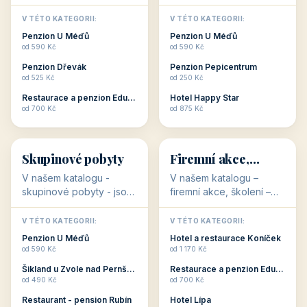
💕
🚴
32 objektů
32 objektů
Romantické
Ubytování pro
ubytování
cyklisty
V našem katalogu –
V našem katalogu –
romantické ubytování –
ubytování pro cyklisty –
jsou pro Vás připraveny
jsou pro Vás připraveny
objekty, které svojí
objekty, které jsou na
V TÉTO KATEGORII:
V TÉTO KATEGORII:
stavbou, polohou anebo
milovníky cykloturistiky
Penzion U Méďů
Penzion U Méďů
zaměřením nabízí
připraveny. Většinou mají
od 590 Kč
od 590 Kč
romantické pobyty.
přímo kolárny a...
Penzion Dřevák
Penzion Pepicentrum
Romantické ...
od 525 Kč
od 250 Kč
Restaurace a penzion Eduard
Hotel Happy Star
👥
💼
od 700 Kč
od 875 Kč
👥
💼
32 objektů
31 objektů
Skupinové pobyty
Firemní akce,
školení
V našem katalogu -
V našem katalogu –
skupinové pobyty - jsou
firemní akce, školení –
pro Vás připraveny
jsou pro Vás připraveny
objekty, které nabízí
objekty, které mají
V TÉTO KATEGORII:
V TÉTO KATEGORII: