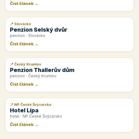
Číst článek →
📍 Slovácko
📰 PR článek
Penzion Selský dvůr
penzion · Slovácko
Číst článek →
📍 Český Krumlov
📰 PR článek
Penzion Thallerův dům
penzion · Český Krumlov
Číst článek →
📍 NP České Švýcarsko
📰 PR článek
Hotel Lípa
hotel · NP České Švýcarsko
Číst článek →