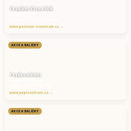
Penzion Zvoneček
Jetřichovice
ubytování České Švýcarsko
www.penzion-zvonecek.cz →
AKCE A BALÍČKY
Pepicentrum
Velké Karlovice
Ubytování v Beskydech
www.pepicentrum.cz →
AKCE A BALÍČKY