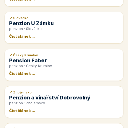
📍 Slovácko
📰 PR článek
Penzion U Zámku
penzion · Slovácko
Číst článek →
📍 Český Krumlov
📰 PR článek
Pension Faber
penzion · Český Krumlov
Číst článek →
📍 Znojemsko
📰 PR článek
Penzion a vinařství Dobrovolný
penzion · Znojemsko
Číst článek →