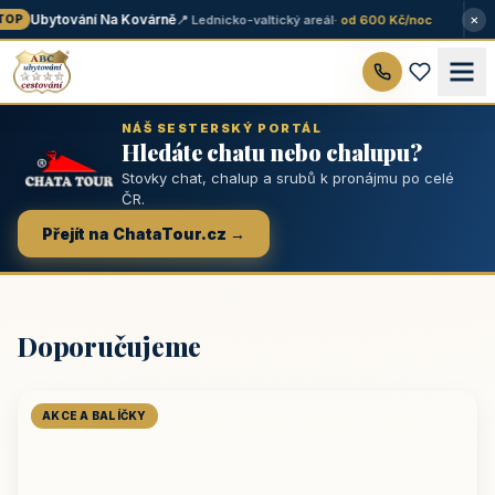
×
Ubytování Na Kovárně
📍 Lednicko-valtický areál
· od 600 Kč/noc
OP
NÁŠ SESTERSKÝ PORTÁL
Hledáte chatu nebo chalupu?
Stovky chat, chalup a srubů k pronájmu po celé
ČR.
Přejít na ChataTour.cz →
Doporučujeme
AKCE A BALÍČKY