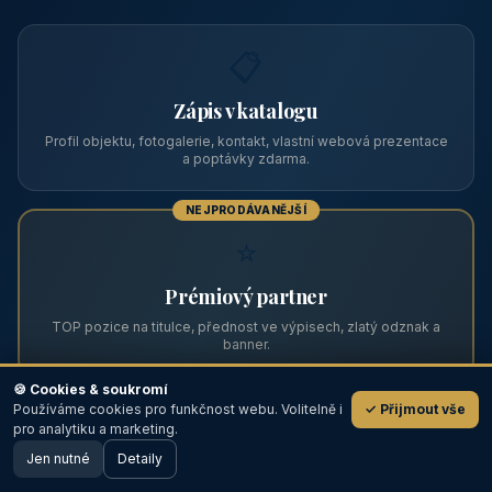
Zviditelněte svůj objekt na ABC
Web s tradicí od roku 2004 a tisíci návštěvníky měsíčně.
Vyberte si formát inzerce — od zápisu v katalogu po
prémiovou pozici na titulní straně s vlastní webovou
prezentací.
📋
Zápis v katalogu
Profil objektu, fotogalerie, kontakt, vlastní webová prezentace
a poptávky zdarma.
NEJPRODÁVANĚJŠÍ
⭐
🍪 Cookies & soukromí
Používáme cookies pro funkčnost webu. Volitelně i
✓ Přijmout vše
💬
Prémiový partner
pro analytiku a marketing.
Jen nutné
TOP pozice na titulce, přednost ve výpisech, zlatý odznak a
Detaily
🖥️ Desktop verze
Design
banner.