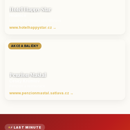
Hotel Happy Star
Hnanice
Luxusní ubytování jižní Morava
www.hotelhappystar.cz →
AKCE A BALÍČKY
Penzion Maštal
Český Krumlov
Penzion a restaurace
wwww.penzionmastal.satlava.cz →
⚡ LAST MINUTE