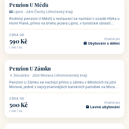
CENA OD
Vhodné pro
480 Kč
🏨 Svatby
/ noc / os.
👥 26
🏡 penzion
Penzion U Méďů
🏰 Lipno · Jižní Čechy (Jihočeský kraj)
Rodinný penzion U Méďů s restaurací se nachází v osadě Hůrka u
Horní Plané, přímo na břehu jezera Lipno, v turistické oblasti
Šumava. Pokoje
CENA OD
Vhodné pro
590 Kč
🏨 Ubytování s dětmi
/ noc / os.
👥 28
🏡 penzion
Penzion U Zámku
🍷 Slovácko · Jižní Morava (Jihomoravský kraj)
Penzion U Zámku se nachází přímo u zámku v Miloticích na jižní
Moravě, jedné z nejvýznamnějších barokních památek na Moravě,
v budově bývalé