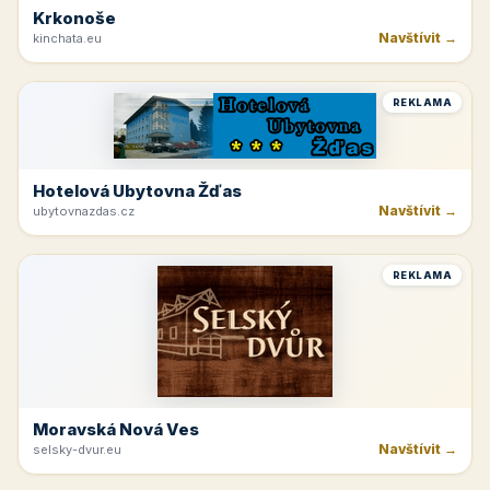
Krkonoše
Navštívit →
kinchata.eu
REKLAMA
Hotelová Ubytovna Žďas
Navštívit →
ubytovnazdas.cz
REKLAMA
Moravská Nová Ves
Navštívit →
selsky-dvur.eu