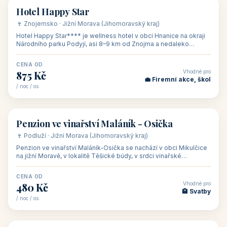
asi 8 km od dáln
CENA OD
Vhodné pro
600 Kč
🏨 Vinné sklepy
/ noc / os.
👥 54
🏨 hotel
Hotel Happy Star
🍷 Znojemsko · Jižní Morava (Jihomoravský kraj)
Hotel Happy Star**** je wellness hotel v obci Hnanice na okraji
Národního parku Podyjí, asi 8–9 km od Znojma a nedaleko
rakouských hranic, v
CENA OD
Vhodné pro
875 Kč
💼 Firemní akce, škol
/ noc / os.
👥 15
🏡 penzion
Penzion ve vinařství Maláník - Osička
🍷 Podluží · Jižní Morava (Jihomoravský kraj)
Penzion ve vinařství Maláník-Osička se nachází v obci Mikulčice
na jižní Moravě, v lokalitě Těšické búdy, v srdci vinařské
podoblasti Slovác