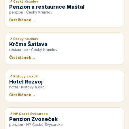
📍 Český Krumlov
📰 PR článek
Penzion a restaurace Maštal
penzion · Český Krumlov
Číst článek →
📍 Český Krumlov
📰 PR článek
Krčma Šatlava
restaurace · Český Krumlov
Číst článek →
📍 Klatovy a okolí
📰 PR článek
Hotel Rozvoj
hotel · Klatovy a okolí
Číst článek →
📍 NP České Švýcarsko
📰 PR článek
Penzion Zvoneček
penzion · NP České Švýcarsko