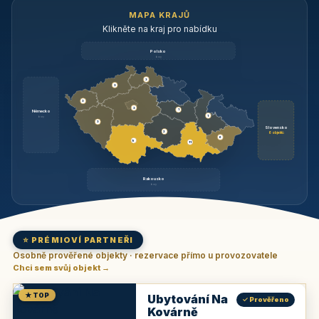
MAPA KRAJŮ
Klikněte na kraj pro nabídku
Polsko
brzy
3
3
3
3
1
Německo
1
brzy
3
Slovensko
2
6 objektů
6
9
11
Rakousko
brzy
⭐ PRÉMIOVÍ PARTNEŘI
Osobně prověřené objekty · rezervace přímo u provozovatele
Chci sem svůj objekt →
★ TOP
Ubytování Na
✓ Prověřeno
Kovárně