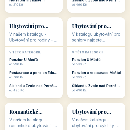
objekty, které s aktivní
objekty, které nabízí
V TÉTO KATEGORII:
V TÉTO KATEGORII:
dovolenou přímo
cenově dostupné
Restaurace a penzion Eduard
Penzion U Méďů
souvisejí. Aktivní
ubytování v ČR. Budete
od 700 Kč
od 590 Kč
dovolená nebo aktivní
překvapeni, že i v nižší
Penzion Pepicentrum
Hotel a restaurace Koníček
odpočinek jso...
c...
od 250 Kč
od 1 170 Kč
Hotel Garni Vildštejn
Šikland u Zvole nad Pernštejnem
👨‍👩‍👧‍👦
🧓
od 310 Kč
od 490 Kč
👨‍👩‍👧‍👦
🧓
34 objektů
33 objektů
Ubytování pro
Ubytování pro
rodiny
seniory
V našem katalogu -
V katalogu ubytování pro
Ubytování pro rodiny -
seniory najdete
jsou pro Vás připraveny
penziony a hotely, které
objekty, které svojí
jsou přizpůsobeny pro
V TÉTO KATEGORII:
V TÉTO KATEGORII:
polohou či vybaveností,
ubytování klientů vyššího
Penzion U Méďů
Penzion U Méďů
nabízí klidné ubytování
věku. Některé z nich
od 590 Kč
od 590 Kč
pro rodiny. Penziony,...
nabízí speciální balíč...
Restaurace a penzion Eduard
Penzion a restaurace Maštal
od 700 Kč
od 360 Kč
Šikland u Zvole nad Pernštejnem
Šikland u Zvole nad Pernštejnem
💕
🚴
od 490 Kč
od 490 Kč