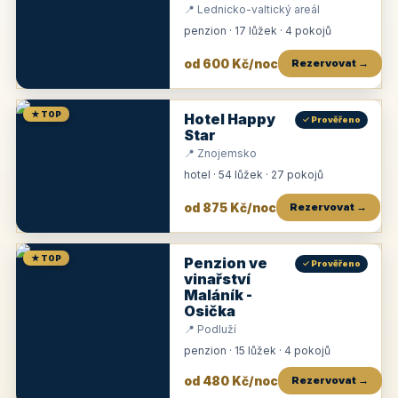
📍 Lednicko-valtický areál
penzion · 17 lůžek · 4 pokojů
od 600 Kč/noc
Rezervovat →
★ TOP
Hotel Happy
✓ Prověřeno
Star
📍 Znojemsko
hotel · 54 lůžek · 27 pokojů
od 875 Kč/noc
Rezervovat →
★ TOP
Penzion ve
✓ Prověřeno
vinařství
Maláník -
Osička
📍 Podluží
penzion · 15 lůžek · 4 pokojů
od 480 Kč/noc
Rezervovat →