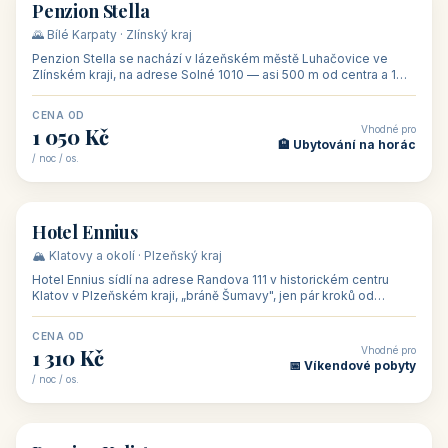
CENA OD
Vhodné pro
500 Kč
🏨 Levné ubytování
/ noc / os.
👥 44
🏡 penzion
Penzion Stella
🌄 Bílé Karpaty · Zlínský kraj
Penzion Stella se nachází v lázeňském městě Luhačovice ve
Zlínském kraji, na adrese Solné 1010 — asi 500 m od centra a 1
km od lázeňské kolo
CENA OD
Vhodné pro
1 050 Kč
🏨 Ubytování na horác
/ noc / os.
👥 50
🏨 hotel
Hotel Ennius
🏔️ Klatovy a okolí · Plzeňský kraj
Hotel Ennius sídlí na adrese Randova 111 v historickém centru
Klatov v Plzeňském kraji, „bráně Šumavy", jen pár kroků od
hlavního náměs