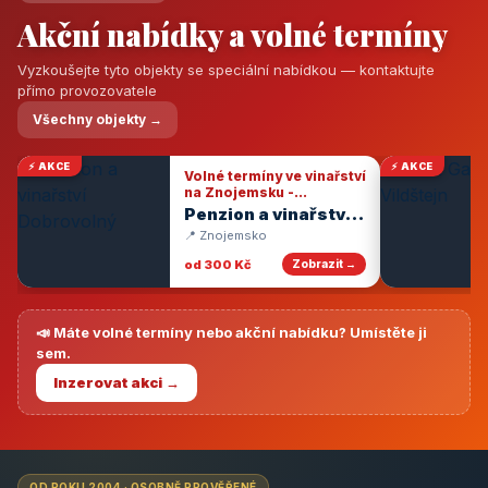
Akční nabídky a volné termíny
Vyzkoušejte tyto objekty se speciální nabídkou — kontaktujte
přímo provozovatele
Všechny objekty →
⚡ AKCE
⚡ AKCE
Volné termíny ve vinařství
na Znojemsku -
degustace vín
Penzion a vinařství
Dobrovolný
📍 Znojemsko
od 300 Kč
Zobrazit →
📣 Máte volné termíny nebo akční nabídku? Umístěte ji
sem.
Inzerovat akci →
OD ROKU 2004 · OSOBNĚ PROVĚŘENÉ