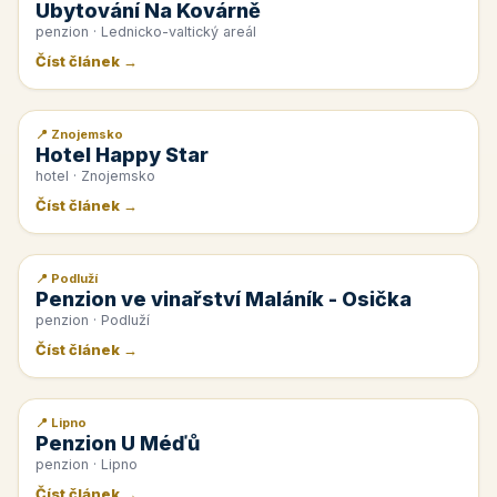
Ubytování Na Kovárně
penzion · Lednicko-valtický areál
Číst článek →
📍 Znojemsko
📰 PR článek
Hotel Happy Star
hotel · Znojemsko
Číst článek →
📍 Podluží
📰 PR článek
Penzion ve vinařství Maláník - Osička
penzion · Podluží
Číst článek →
📍 Lipno
📰 PR článek
Penzion U Méďů
penzion · Lipno
Číst článek →