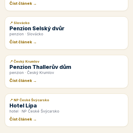
Číst článek →
📍 Slovácko
📰 PR článek
Penzion Selský dvůr
penzion · Slovácko
Číst článek →
📍 Český Krumlov
📰 PR článek
Penzion Thallerův dům
penzion · Český Krumlov
Číst článek →
📍 NP České Švýcarsko
📰 PR článek
Hotel Lípa
hotel · NP České Švýcarsko
Číst článek →