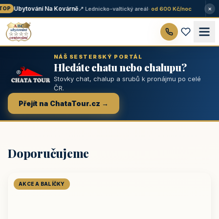
×
Ubytování Na Kovárně
📍 Lednicko-valtický areál
· od 600 Kč/noc
OP
NÁŠ SESTERSKÝ PORTÁL
Hledáte chatu nebo chalupu?
Stovky chat, chalup a srubů k pronájmu po celé
ČR.
Přejít na ChataTour.cz →
Doporučujeme
AKCE A BALÍČKY