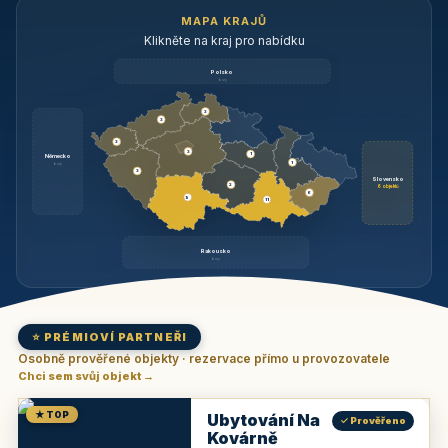
MAPA KRAJŮ
Klikněte na kraj pro nabídku
Polsko
brzy
3
3
3
3
1
Německo
1
brzy
3
Slovensko
2
6 objektů
6
9
11
Rakousko
brzy
⭐ PRÉMIOVÍ PARTNEŘI
Osobně prověřené objekty · rezervace přímo u provozovatele
Chci sem svůj objekt →
★ TOP
Ubytování Na
✓ Prověřeno
Kovárně