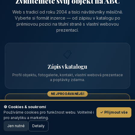
Zviditelněte svůj objekt na ABC
Web s tradicí od roku 2004 a tisíci návštěvníky měsíčně.
Vyberte si formát inzerce — od zápisu v katalogu po
prémiovou pozici na titulní straně s vlastní webovou
prezentací.
📋
Zápis v katalogu
Profil objektu, fotogalerie, kontakt, vlastní webová prezentace
a poptávky zdarma.
NEJPRODÁVANĚJŠÍ
⭐
🍪 Cookies & soukromí
Používáme cookies pro funkčnost webu. Volitelně i
✓ Přijmout vše
💬
Prémiový partner
pro analytiku a marketing.
Jen nutné
TOP pozice na titulce, přednost ve výpisech, zlatý odznak a
Detaily
🖥️ Desktop verze
Design
banner.