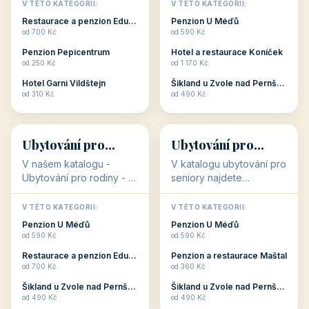
objekty, které s aktivní
objekty, které nabízí
V TÉTO KATEGORII:
V TÉTO KATEGORII:
dovolenou přímo
cenově dostupné
Restaurace a penzion Eduard
Penzion U Méďů
souvisejí. Aktivní
ubytování v ČR. Budete
od 700 Kč
od 590 Kč
dovolená nebo aktivní
překvapeni, že i v nižší
Penzion Pepicentrum
Hotel a restaurace Koníček
odpočinek jso...
c...
od 250 Kč
od 1 170 Kč
Hotel Garni Vildštejn
Šikland u Zvole nad Pernštejnem
👨‍👩‍👧‍👦
🧓
od 310 Kč
od 490 Kč
👨‍👩‍👧‍👦
🧓
34 objektů
33 objektů
Ubytování pro
Ubytování pro
rodiny
seniory
V našem katalogu -
V katalogu ubytování pro
Ubytování pro rodiny -
seniory najdete
jsou pro Vás připraveny
penziony a hotely, které
objekty, které svojí
jsou přizpůsobeny pro
V TÉTO KATEGORII:
V TÉTO KATEGORII:
polohou či vybaveností,
ubytování klientů vyššího
Penzion U Méďů
Penzion U Méďů
nabízí klidné ubytování
věku. Některé z nich
od 590 Kč
od 590 Kč
pro rodiny. Penziony,...
nabízí speciální balíč...
Restaurace a penzion Eduard
Penzion a restaurace Maštal
od 700 Kč
od 360 Kč
Šikland u Zvole nad Pernštejnem
Šikland u Zvole nad Pernštejnem
💕
🚴
od 490 Kč
od 490 Kč