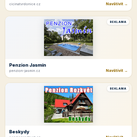
Navštívit →
cicinatvrdonice.cz
REKLAMA
Penzion Jasmín
Navštívit →
penzion-jasmin.cz
REKLAMA
Beskydy