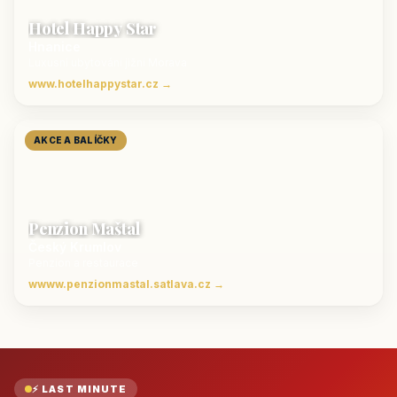
Hotel Happy Star
Hnanice
Luxusní ubytování jižní Morava
www.hotelhappystar.cz →
AKCE A BALÍČKY
Penzion Maštal
Český Krumlov
Penzion a restaurace
wwww.penzionmastal.satlava.cz →
⚡ LAST MINUTE