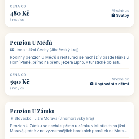
CENA OD
Vhodné pro
480 Kč
🏨 Svatby
/ noc / os.
👥 26
🏡 penzion
Penzion U Méďů
🏰 Lipno · Jižní Čechy (Jihočeský kraj)
Rodinný penzion U Méďů s restaurací se nachází v osadě Hůrka u
Horní Plané, přímo na břehu jezera Lipno, v turistické oblasti
Šumava. Pokoje
CENA OD
Vhodné pro
590 Kč
🏨 Ubytování s dětmi
/ noc / os.
👥 28
🏡 penzion
Penzion U Zámku
🍷 Slovácko · Jižní Morava (Jihomoravský kraj)
Penzion U Zámku se nachází přímo u zámku v Miloticích na jižní
Moravě, jedné z nejvýznamnějších barokních památek na Moravě,
v budově bývalé