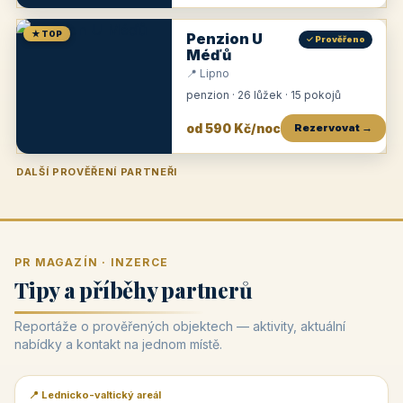
★ TOP
Penzion U
✓ Prověřeno
Méďů
📍 Lipno
penzion · 26 lůžek · 15 pokojů
od 590 Kč/noc
Rezervovat →
DALŠÍ PROVĚŘENÍ PARTNEŘI
Penzion U Zámku
Pension Faber
Penzion a vinařství Dobrovolný
Penzion a restaurace Maštal
Krčma Šatlava
Hotel Rozvoj
Penzion Zvoneček
Penzion Selský dvůr
Penzion Thallerův dům
Hotel Lípa
★
od 500 Kč
★
od 845 Kč
★
od 300 Kč
★
od 360 Kč
★
🍽️
★
od 400 Kč
★
od 550 Kč
★
od 530 Kč
★
od 1 190 Kč
★
od 450 Kč
PR MAGAZÍN · INZERCE
Tipy a příběhy partnerů
Reportáže o prověřených objektech — aktivity, aktuální
nabídky a kontakt na jednom místě.
📍 Lednicko-valtický areál
📰 PR článek