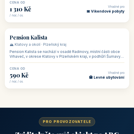
CENA OD
Vhodné pro
1 310 Kč
📅 Víkendové pobyty
/ noc / os.
👥 40
🏡 penzion
Pension Kalista
🏔️ Klatovy a okolí · Plzeňský kraj
Pension Kalista se nachází v osadě Radinovy, místní části obce
Vrhaveč, v okrese Klatovy v Plzeňském kraji, v podhůří Šumavy
— do města Klat
CENA OD
Vhodné pro
590 Kč
🏨 Levné ubytování
/ noc / os.
PRO PROVOZOVATELE