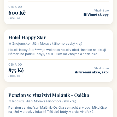
asi 8 km od dáln
CENA OD
Vhodné pro
600 Kč
🏨 Vinné sklepy
/ noc / os.
👥 54
🏨 hotel
Hotel Happy Star
🍷 Znojemsko · Jižní Morava (Jihomoravský kraj)
Hotel Happy Star**** je wellness hotel v obci Hnanice na okraji
Národního parku Podyjí, asi 8–9 km od Znojma a nedaleko
rakouských hranic, v
CENA OD
Vhodné pro
875 Kč
💼 Firemní akce, škol
/ noc / os.
👥 15
🏡 penzion
Penzion ve vinařství Maláník - Osička
🍷 Podluží · Jižní Morava (Jihomoravský kraj)
Penzion ve vinařství Maláník-Osička se nachází v obci Mikulčice
na jižní Moravě, v lokalitě Těšické búdy, v srdci vinařské
podoblasti Slovác