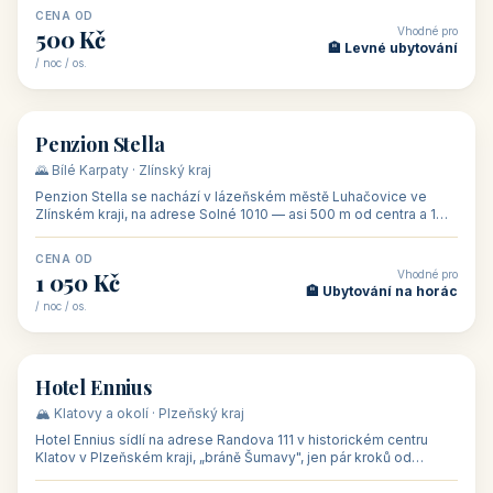
CENA OD
Vhodné pro
500 Kč
🏨 Levné ubytování
/ noc / os.
👥 44
🏡 penzion
Penzion Stella
🌄 Bílé Karpaty · Zlínský kraj
Penzion Stella se nachází v lázeňském městě Luhačovice ve
Zlínském kraji, na adrese Solné 1010 — asi 500 m od centra a 1
km od lázeňské kolo
CENA OD
Vhodné pro
1 050 Kč
🏨 Ubytování na horác
/ noc / os.
👥 50
🏨 hotel
Hotel Ennius
🏔️ Klatovy a okolí · Plzeňský kraj
Hotel Ennius sídlí na adrese Randova 111 v historickém centru
Klatov v Plzeňském kraji, „bráně Šumavy", jen pár kroků od
hlavního náměs