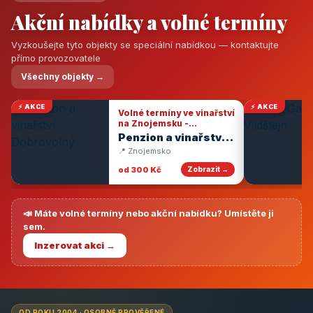
Akční nabídky a volné termíny
Vyzkoušejte tyto objekty se speciální nabídkou — kontaktujte
přímo provozovatele
Všechny objekty →
⚡ AKCE
⚡ AKCE
Volné termíny ve vinařství
na Znojemsku -
degustace vín
Penzion a vinařství
Dobrovolný
📍 Znojemsko
od 300 Kč
Zobrazit →
📣 Máte volné termíny nebo akční nabídku? Umístěte ji
sem.
Inzerovat akci →
OD ROKU 2004 · OSOBNĚ PROVĚŘENÉ