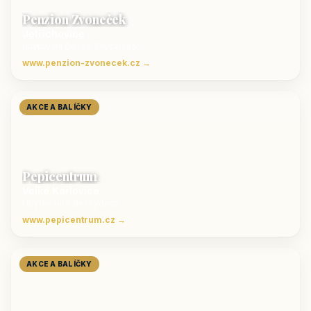
Penzion Zvoneček
Jetřichovice
ubytování České Švýcarsko
www.penzion-zvonecek.cz →
AKCE A BALÍČKY
Pepicentrum
Velké Karlovice
Ubytování v Beskydech
www.pepicentrum.cz →
AKCE A BALÍČKY