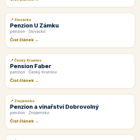
📍 Slovácko
📰 PR článek
Penzion U Zámku
penzion · Slovácko
Číst článek →
📍 Český Krumlov
📰 PR článek
Pension Faber
penzion · Český Krumlov
Číst článek →
📍 Znojemsko
📰 PR článek
Penzion a vinařství Dobrovolný
penzion · Znojemsko
Číst článek →