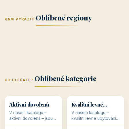
Jižní Morava
Jižní Čechy
(Jihomoravský
(Jihočeský
Střední Čechy
Oblíbené regiony
kraj)
Karlovarský
kraj)
KAM VYRAZIT
Zlínský kraj
Žilinský
(Středočeský
11 objektů
kraj
9 objektů
Liberecký kraj
6 objektů
Plzeňský kraj
4 objekty
kraj)
3 objekty
3 objekty
3 objekty
3 objekty
Oblíbené kategorie
CO HLEDÁTE?
🥾
💰
🥾
💰
36 objektů
34 objektů
Aktivní dovolená
Kvalitní levné
ubytování
V našem katalogu –
V našem katalogu –
aktivní dovolená – jsou
kvalitní levné ubytování –
pro Vás připraveny
jsou pro Vás připraveny