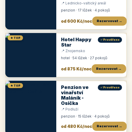
📍 Lednicko-valtický areál
penzion · 17 lůžek · 4 pokojů
od 600 Kč/noc
Rezervovat →
★ TOP
Hotel Happy
✓ Prověřeno
Star
📍 Znojemsko
hotel · 54 lůžek · 27 pokojů
od 875 Kč/noc
Rezervovat →
★ TOP
Penzion ve
✓ Prověřeno
vinařství
Maláník -
Osička
📍 Podluží
penzion · 15 lůžek · 4 pokojů
od 480 Kč/noc
Rezervovat →