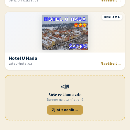
Navštívit →
penzionrozkvet.cz
REKLAMA
Hotel U Hada
Navštívit →
zatec-hotel.cz
📣
Vaše reklama zde
Banner na titulní straně
Zjistit ceník →