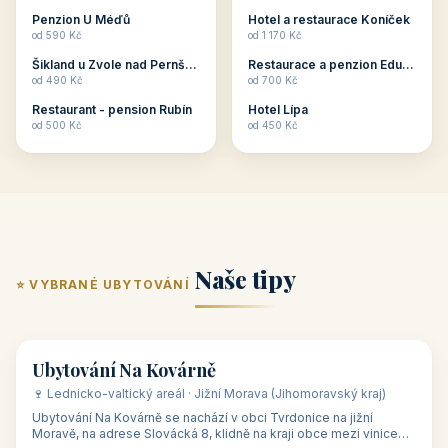
ubytování skupin v
zkušenosti pořádat i
Penzion U Méďů
Hotel a restaurace Koníček
penzionech, hotelích a
menší firemní akce a
od 590 Kč
od 1 170 Kč
apartmánech v ČR.
firemní školení, ale také
Šikland u Zvole nad Pernštejnem
Restaurace a penzion Eduard
Budete překva...
ob...
od 490 Kč
od 700 Kč
Restaurant - pension Rubín
Hotel Lípa
od 500 Kč
od 450 Kč
Naše tipy
⭐ VYBRANÉ UBYTOVÁNÍ
👥 17
🏡 penzion
Ubytování Na Kovárně
🍷 Lednicko-valtický areál · Jižní Morava (Jihomoravský kraj)
Ubytování Na Kovárně se nachází v obci Tvrdonice na jižní
Moravě, na adrese Slovácká 8, klidně na kraji obce mezi vinicemi,