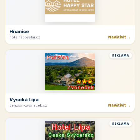
Hnanice
Navštívit →
hotelhappystar.cz
REKLAMA
Vysoká Lípa
Navštívit →
penzion-zvonecek.cz
REKLAMA