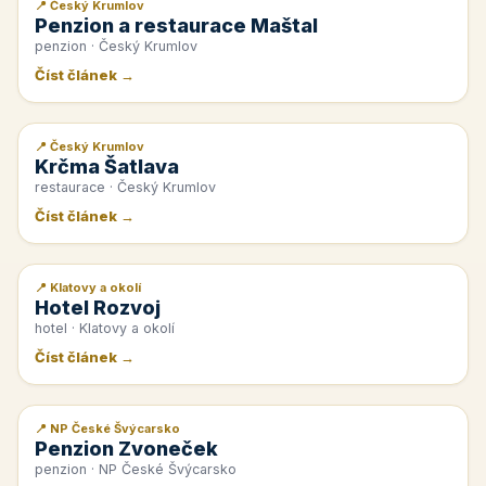
📍 Český Krumlov
📰 PR článek
Penzion a restaurace Maštal
penzion · Český Krumlov
Číst článek →
📍 Český Krumlov
📰 PR článek
Krčma Šatlava
restaurace · Český Krumlov
Číst článek →
📍 Klatovy a okolí
📰 PR článek
Hotel Rozvoj
hotel · Klatovy a okolí
Číst článek →
📍 NP České Švýcarsko
📰 PR článek
Penzion Zvoneček
penzion · NP České Švýcarsko