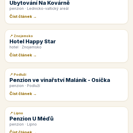
Ubytování Na Kovárně
penzion · Lednicko-valtický areál
Číst článek →
📍 Znojemsko
📰 PR článek
Hotel Happy Star
hotel · Znojemsko
Číst článek →
📍 Podluží
📰 PR článek
Penzion ve vinařství Maláník - Osička
penzion · Podluží
Číst článek →
📍 Lipno
📰 PR článek
Penzion U Méďů
penzion · Lipno
Číst článek →