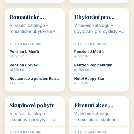
💕
🚴
32 objektů
32 objektů
Romantické
Ubytování pro
ubytování
cyklisty
V našem katalogu –
V našem katalogu –
romantické ubytování –
ubytování pro cyklisty –
jsou pro Vás připraveny
jsou pro Vás připraveny
objekty, které svojí
objekty, které jsou na
V TÉTO KATEGORII:
V TÉTO KATEGORII:
stavbou, polohou anebo
milovníky cykloturistiky
Penzion U Méďů
Penzion U Méďů
zaměřením nabízí
připraveny. Většinou mají
od 590 Kč
od 590 Kč
romantické pobyty.
přímo kolárny a...
Penzion Dřevák
Penzion Pepicentrum
Romantické ...
od 525 Kč
od 250 Kč
Restaurace a penzion Eduard
Hotel Happy Star
👥
💼
od 700 Kč
od 875 Kč
👥
💼
32 objektů
31 objektů
Skupinové pobyty
Firemní akce,
školení
V našem katalogu -
V našem katalogu –
skupinové pobyty - jsou
firemní akce, školení –
pro Vás připraveny
jsou pro Vás připraveny
objekty, které nabízí
objekty, které mají
V TÉTO KATEGORII:
V TÉTO KATEGORII: