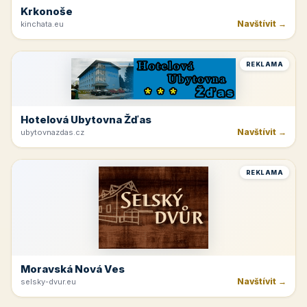
Krkonoše
Navštívit →
kinchata.eu
REKLAMA
Hotelová Ubytovna Žďas
Navštívit →
ubytovnazdas.cz
REKLAMA
Moravská Nová Ves
Navštívit →
selsky-dvur.eu