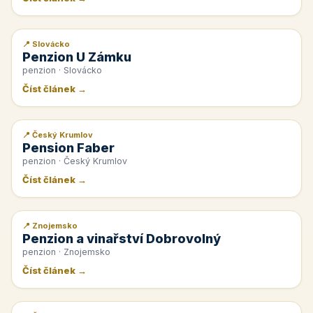
📍 Slovácko
📰 PR článek
Penzion U Zámku
penzion · Slovácko
Číst článek →
📍 Český Krumlov
📰 PR článek
Pension Faber
penzion · Český Krumlov
Číst článek →
📍 Znojemsko
📰 PR článek
Penzion a vinařství Dobrovolný
penzion · Znojemsko
Číst článek →