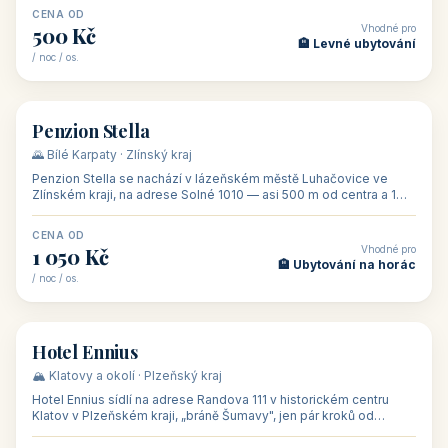
CENA OD
Vhodné pro
500 Kč
🏨 Levné ubytování
/ noc / os.
👥 44
🏡 penzion
Penzion Stella
🌄 Bílé Karpaty · Zlínský kraj
Penzion Stella se nachází v lázeňském městě Luhačovice ve
Zlínském kraji, na adrese Solné 1010 — asi 500 m od centra a 1
km od lázeňské kolo
CENA OD
Vhodné pro
1 050 Kč
🏨 Ubytování na horác
/ noc / os.
👥 50
🏨 hotel
Hotel Ennius
🏔️ Klatovy a okolí · Plzeňský kraj
Hotel Ennius sídlí na adrese Randova 111 v historickém centru
Klatov v Plzeňském kraji, „bráně Šumavy", jen pár kroků od
hlavního náměs