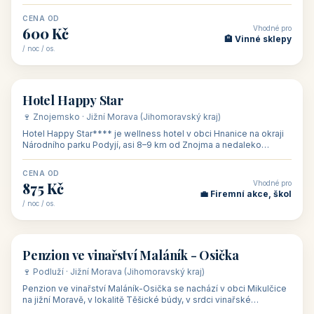
asi 8 km od dáln
CENA OD
Vhodné pro
600 Kč
🏨 Vinné sklepy
/ noc / os.
👥 54
🏨 hotel
Hotel Happy Star
🍷 Znojemsko · Jižní Morava (Jihomoravský kraj)
Hotel Happy Star**** je wellness hotel v obci Hnanice na okraji
Národního parku Podyjí, asi 8–9 km od Znojma a nedaleko
rakouských hranic, v
CENA OD
Vhodné pro
875 Kč
💼 Firemní akce, škol
/ noc / os.
👥 15
🏡 penzion
Penzion ve vinařství Maláník - Osička
🍷 Podluží · Jižní Morava (Jihomoravský kraj)
Penzion ve vinařství Maláník-Osička se nachází v obci Mikulčice
na jižní Moravě, v lokalitě Těšické búdy, v srdci vinařské
podoblasti Slovác