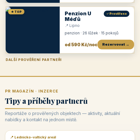
★ TOP
Penzion U
✓ Prověřeno
Méďů
📍 Lipno
penzion · 26 lůžek · 15 pokojů
od 590 Kč/noc
Rezervovat →
DALŠÍ PROVĚŘENÍ PARTNEŘI
Penzion U Zámku
Pension Faber
Penzion a vinařství Dobrovolný
Penzion a restaurace Maštal
Krčma Šatlava
Hotel Rozvoj
Penzion Zvoneček
Penzion Selský dvůr
Penzion Thallerův dům
Hotel Lípa
★
od 500 Kč
★
od 845 Kč
★
od 300 Kč
★
od 360 Kč
★
🍽️
★
od 400 Kč
★
od 550 Kč
★
od 530 Kč
★
od 1 190 Kč
★
od 450 Kč
PR MAGAZÍN · INZERCE
Tipy a příběhy partnerů
Reportáže o prověřených objektech — aktivity, aktuální
nabídky a kontakt na jednom místě.
📍 Lednicko-valtický areál
📰 PR článek