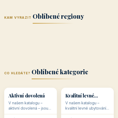
Jižní Morava
Jižní Čechy
(Jihomoravský
(Jihočeský
Střední Čechy
Oblíbené regiony
kraj)
Karlovarský
kraj)
KAM VYRAZIT
Zlínský kraj
Žilinský
(Středočeský
11 objektů
kraj
9 objektů
Liberecký kraj
6 objektů
Plzeňský kraj
4 objekty
kraj)
3 objekty
3 objekty
3 objekty
3 objekty
Oblíbené kategorie
CO HLEDÁTE?
🥾
💰
🥾
💰
36 objektů
34 objektů
Aktivní dovolená
Kvalitní levné
ubytování
V našem katalogu –
V našem katalogu –
aktivní dovolená – jsou
kvalitní levné ubytování –
pro Vás připraveny
jsou pro Vás připraveny