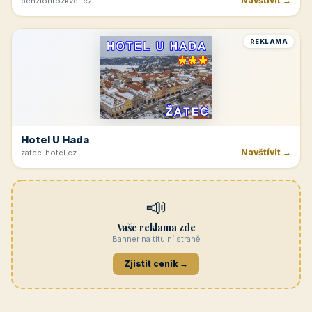
Navštívit →
penzionrozkvet.cz
REKLAMA
Hotel U Hada
Navštívit →
zatec-hotel.cz
📣
Vaše reklama zde
Banner na titulní straně
Zjistit ceník →