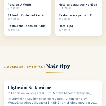
ubytování skupin v
zkušenosti pořádat i
Penzion U Méďů
Hotel a restaurace Koníček
penzionech, hotelích a
menší firemní akce a
od 590 Kč
od 1 170 Kč
apartmánech v ČR.
firemní školení, ale také
Šikland u Zvole nad Pernštejnem
Restaurace a penzion Eduard
Budete překva...
ob...
od 490 Kč
od 700 Kč
Restaurant - pension Rubín
Hotel Lípa
od 500 Kč
od 450 Kč
Naše tipy
⭐ VYBRANÉ UBYTOVÁNÍ
👥 17
🏡 penzion
Ubytování Na Kovárně
🍷 Lednicko-valtický areál · Jižní Morava (Jihomoravský kraj)
Ubytování Na Kovárně se nachází v obci Tvrdonice na jižní
Moravě, na adrese Slovácká 8, klidně na kraji obce mezi vinicemi,