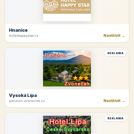
Hnanice
Navštívit →
hotelhappystar.cz
REKLAMA
Vysoká Lípa
Navštívit →
penzion-zvonecek.cz
REKLAMA