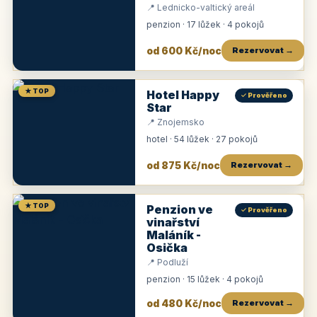
📍 Lednicko-valtický areál
penzion · 17 lůžek · 4 pokojů
od 600 Kč/noc
Rezervovat →
★ TOP
Hotel Happy
✓ Prověřeno
Star
📍 Znojemsko
hotel · 54 lůžek · 27 pokojů
od 875 Kč/noc
Rezervovat →
★ TOP
Penzion ve
✓ Prověřeno
vinařství
Maláník -
Osička
📍 Podluží
penzion · 15 lůžek · 4 pokojů
od 480 Kč/noc
Rezervovat →