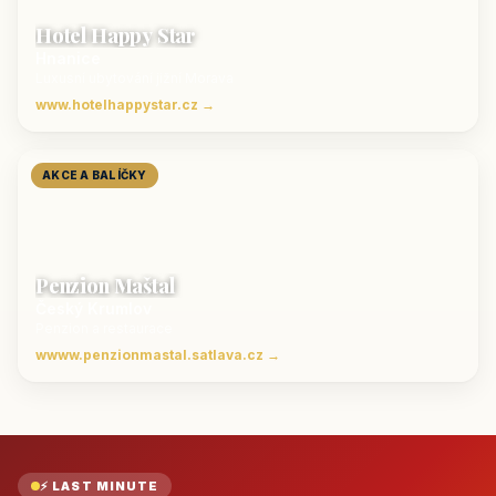
Hotel Happy Star
Hnanice
Luxusní ubytování jižní Morava
www.hotelhappystar.cz →
AKCE A BALÍČKY
Penzion Maštal
Český Krumlov
Penzion a restaurace
wwww.penzionmastal.satlava.cz →
⚡ LAST MINUTE