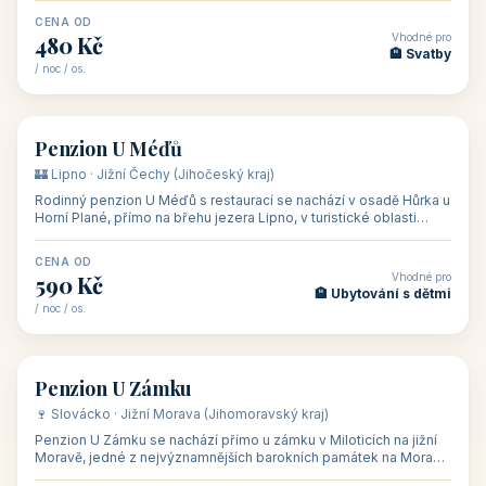
CENA OD
Vhodné pro
480 Kč
🏨 Svatby
/ noc / os.
👥 26
🏡 penzion
Penzion U Méďů
🏰 Lipno · Jižní Čechy (Jihočeský kraj)
Rodinný penzion U Méďů s restaurací se nachází v osadě Hůrka u
Horní Plané, přímo na břehu jezera Lipno, v turistické oblasti
Šumava. Pokoje
CENA OD
Vhodné pro
590 Kč
🏨 Ubytování s dětmi
/ noc / os.
👥 28
🏡 penzion
Penzion U Zámku
🍷 Slovácko · Jižní Morava (Jihomoravský kraj)
Penzion U Zámku se nachází přímo u zámku v Miloticích na jižní
Moravě, jedné z nejvýznamnějších barokních památek na Moravě,
v budově bývalé