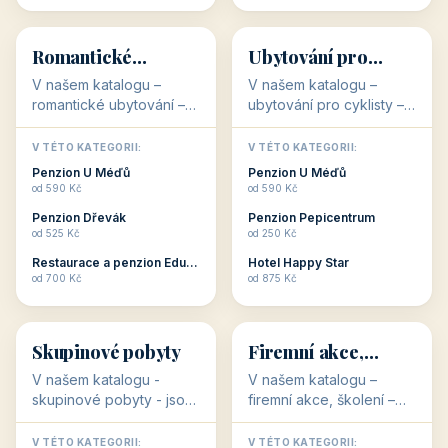
💕
🚴
32 objektů
32 objektů
Romantické
Ubytování pro
ubytování
cyklisty
V našem katalogu –
V našem katalogu –
romantické ubytování –
ubytování pro cyklisty –
jsou pro Vás připraveny
jsou pro Vás připraveny
objekty, které svojí
objekty, které jsou na
V TÉTO KATEGORII:
V TÉTO KATEGORII:
stavbou, polohou anebo
milovníky cykloturistiky
Penzion U Méďů
Penzion U Méďů
zaměřením nabízí
připraveny. Většinou mají
od 590 Kč
od 590 Kč
romantické pobyty.
přímo kolárny a...
Penzion Dřevák
Penzion Pepicentrum
Romantické ...
od 525 Kč
od 250 Kč
Restaurace a penzion Eduard
Hotel Happy Star
👥
💼
od 700 Kč
od 875 Kč
👥
💼
32 objektů
31 objektů
Skupinové pobyty
Firemní akce,
školení
V našem katalogu -
V našem katalogu –
skupinové pobyty - jsou
firemní akce, školení –
pro Vás připraveny
jsou pro Vás připraveny
objekty, které nabízí
objekty, které mají
V TÉTO KATEGORII:
V TÉTO KATEGORII: