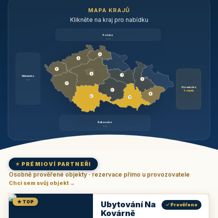
MAPA KRAJŮ
Klikněte na kraj pro nabídku
Polsko
brzy
3
3
3
3
1
Německo
1
brzy
3
Slovensko
2
6 objektů
6
9
11
Rakousko
brzy
⭐ PRÉMIOVÍ PARTNEŘI
Osobně prověřené objekty · rezervace přímo u provozovatele
Chci sem svůj objekt →
★ TOP
Ubytování Na
✓ Prověřeno
Kovárně