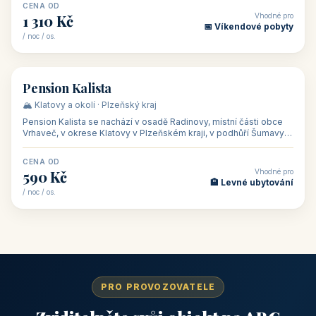
CENA OD
Vhodné pro
1 310 Kč
📅 Víkendové pobyty
/ noc / os.
👥 40
🏡 penzion
Pension Kalista
🏔️ Klatovy a okolí · Plzeňský kraj
Pension Kalista se nachází v osadě Radinovy, místní části obce
Vrhaveč, v okrese Klatovy v Plzeňském kraji, v podhůří Šumavy
— do města Klat
CENA OD
Vhodné pro
590 Kč
🏨 Levné ubytování
/ noc / os.
PRO PROVOZOVATELE