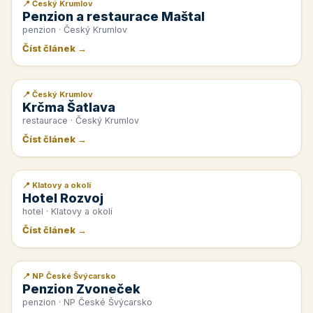
📍 Český Krumlov
📰 PR článek
Penzion a restaurace Maštal
penzion · Český Krumlov
Číst článek →
📍 Český Krumlov
📰 PR článek
Krčma Šatlava
restaurace · Český Krumlov
Číst článek →
📍 Klatovy a okolí
📰 PR článek
Hotel Rozvoj
hotel · Klatovy a okolí
Číst článek →
📍 NP České Švýcarsko
📰 PR článek
Penzion Zvoneček
penzion · NP České Švýcarsko