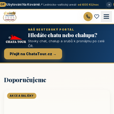
×
Ubytování Na Kovárně
📍 Lednicko-valtický areál
· od 600 Kč/noc
OP
NÁŠ SESTERSKÝ PORTÁL
Hledáte chatu nebo chalupu?
Stovky chat, chalup a srubů k pronájmu po celé
ČR.
Přejít na ChataTour.cz →
Doporučujeme
AKCE A BALÍČKY