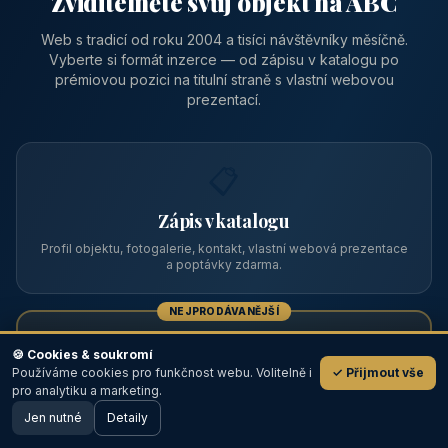
Zviditelněte svůj objekt na ABC
Web s tradicí od roku 2004 a tisíci návštěvníky měsíčně.
Vyberte si formát inzerce — od zápisu v katalogu po
prémiovou pozici na titulní straně s vlastní webovou
prezentací.
📋
Zápis v katalogu
Profil objektu, fotogalerie, kontakt, vlastní webová prezentace
a poptávky zdarma.
NEJPRODÁVANĚJŠÍ
⭐
🍪 Cookies & soukromí
Používáme cookies pro funkčnost webu. Volitelně i
✓ Přijmout vše
💬
Prémiový partner
pro analytiku a marketing.
Jen nutné
TOP pozice na titulce, přednost ve výpisech, zlatý odznak a
Detaily
🖥️ Desktop verze
Design
banner.