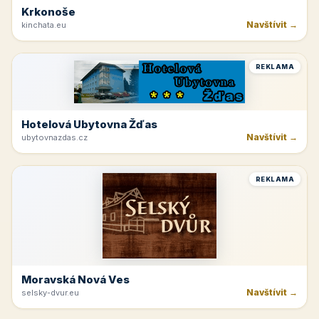
Krkonoše
Navštívit →
kinchata.eu
REKLAMA
Hotelová Ubytovna Žďas
Navštívit →
ubytovnazdas.cz
REKLAMA
Moravská Nová Ves
Navštívit →
selsky-dvur.eu