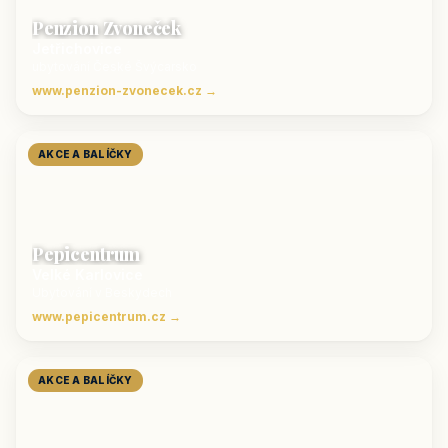
Penzion Zvoneček
Jetřichovice
ubytování České Švýcarsko
www.penzion-zvonecek.cz →
AKCE A BALÍČKY
Pepicentrum
Velké Karlovice
Ubytování v Beskydech
www.pepicentrum.cz →
AKCE A BALÍČKY