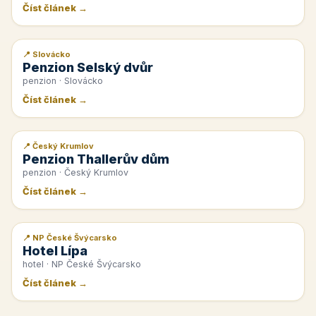
Číst článek →
📍 Slovácko
📰 PR článek
Penzion Selský dvůr
penzion · Slovácko
Číst článek →
📍 Český Krumlov
📰 PR článek
Penzion Thallerův dům
penzion · Český Krumlov
Číst článek →
📍 NP České Švýcarsko
📰 PR článek
Hotel Lípa
hotel · NP České Švýcarsko
Číst článek →