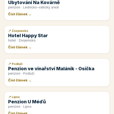
Ubytování Na Kovárně
penzion · Lednicko-valtický areál
Číst článek →
📍 Znojemsko
📰 PR článek
Hotel Happy Star
hotel · Znojemsko
Číst článek →
📍 Podluží
📰 PR článek
Penzion ve vinařství Maláník - Osička
penzion · Podluží
Číst článek →
📍 Lipno
📰 PR článek
Penzion U Méďů
penzion · Lipno
Číst článek →