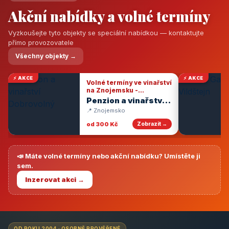
Akční nabídky a volné termíny
Vyzkoušejte tyto objekty se speciální nabídkou — kontaktujte
přímo provozovatele
Všechny objekty →
⚡ AKCE
⚡ AKCE
Volné termíny ve vinařství
na Znojemsku -
degustace vín
Penzion a vinařství
Dobrovolný
📍 Znojemsko
od 300 Kč
Zobrazit →
📣 Máte volné termíny nebo akční nabídku? Umístěte ji
sem.
Inzerovat akci →
OD ROKU 2004 · OSOBNĚ PROVĚŘENÉ