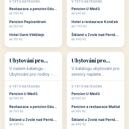
objekty, které s aktivní
objekty, které nabízí
V TÉTO KATEGORII:
V TÉTO KATEGORII:
dovolenou přímo
cenově dostupné
Restaurace a penzion Eduard
Penzion U Méďů
souvisejí. Aktivní
ubytování v ČR. Budete
od 700 Kč
od 590 Kč
dovolená nebo aktivní
překvapeni, že i v nižší
Penzion Pepicentrum
Hotel a restaurace Koníček
odpočinek jso...
c...
od 250 Kč
od 1 170 Kč
Hotel Garni Vildštejn
Šikland u Zvole nad Pernštejnem
👨‍👩‍👧‍👦
🧓
od 310 Kč
od 490 Kč
👨‍👩‍👧‍👦
🧓
34 objektů
33 objektů
Ubytování pro
Ubytování pro
rodiny
seniory
V našem katalogu -
V katalogu ubytování pro
Ubytování pro rodiny -
seniory najdete
jsou pro Vás připraveny
penziony a hotely, které
objekty, které svojí
jsou přizpůsobeny pro
V TÉTO KATEGORII:
V TÉTO KATEGORII:
polohou či vybaveností,
ubytování klientů vyššího
Penzion U Méďů
Penzion U Méďů
nabízí klidné ubytování
věku. Některé z nich
od 590 Kč
od 590 Kč
pro rodiny. Penziony,...
nabízí speciální balíč...
Restaurace a penzion Eduard
Penzion a restaurace Maštal
od 700 Kč
od 360 Kč
Šikland u Zvole nad Pernštejnem
Šikland u Zvole nad Pernštejnem
💕
🚴
od 490 Kč
od 490 Kč