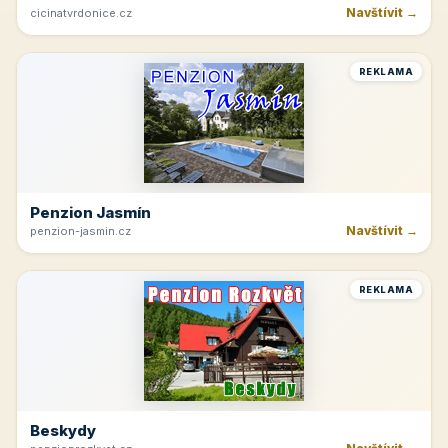
Navštívit →
cicinatvrdonice.cz
REKLAMA
Penzion Jasmín
Navštívit →
penzion-jasmin.cz
REKLAMA
Beskydy