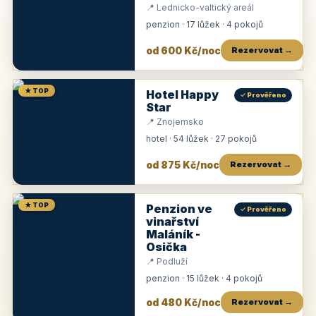
📍 Lednicko-valtický areál
penzion · 17 lůžek · 4 pokojů
od 600 Kč/noc
Rezervovat →
★ TOP
Hotel Happy
✓ Prověřeno
Star
📍 Znojemsko
hotel · 54 lůžek · 27 pokojů
od 875 Kč/noc
Rezervovat →
★ TOP
Penzion ve
✓ Prověřeno
vinařství
Maláník -
Osička
📍 Podluží
penzion · 15 lůžek · 4 pokojů
od 480 Kč/noc
Rezervovat →