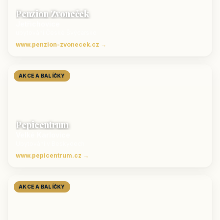
Penzion Zvoneček
Jetřichovice
ubytování České Švýcarsko
www.penzion-zvonecek.cz →
AKCE A BALÍČKY
Pepicentrum
Velké Karlovice
Ubytování v Beskydech
www.pepicentrum.cz →
AKCE A BALÍČKY