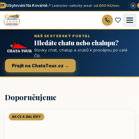
×
Ubytování Na Kovárně
📍 Lednicko-valtický areál
· od 600 Kč/noc
P
★
NÁŠ SESTERSKÝ PORTÁL
Hledáte chatu nebo chalupu?
Stovky chat, chalup a srubů k pronájmu po celé
ČR.
Přejít na ChataTour.cz →
Doporučujeme
AKCE A BALÍČKY