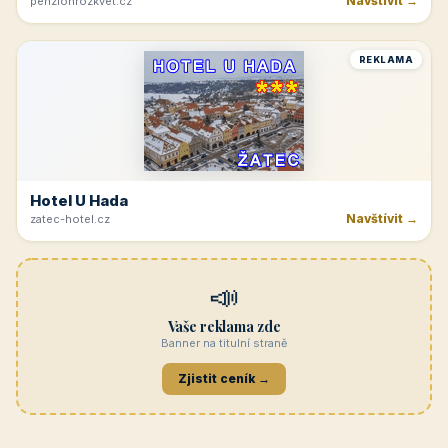
Navštívit →
penzionrozkvet.cz
REKLAMA
Hotel U Hada
Navštívit →
zatec-hotel.cz
📣
Vaše reklama zde
Banner na titulní straně
Zjistit ceník →