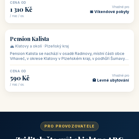
CENA OD
Vhodné pro
1 310 Kč
📅 Víkendové pobyty
/ noc / os.
👥 40
🏡 penzion
Pension Kalista
🏔️ Klatovy a okolí · Plzeňský kraj
Pension Kalista se nachází v osadě Radinovy, místní části obce
Vrhaveč, v okrese Klatovy v Plzeňském kraji, v podhůří Šumavy
— do města Klat
CENA OD
Vhodné pro
590 Kč
🏨 Levné ubytování
/ noc / os.
PRO PROVOZOVATELE