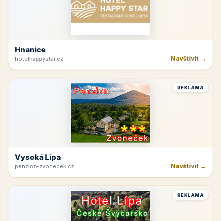
Hnanice
Navštívit →
hotelhappystar.cz
REKLAMA
Vysoká Lípa
Navštívit →
penzion-zvonecek.cz
REKLAMA