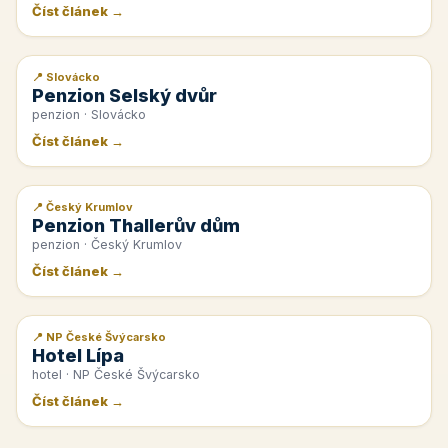
Číst článek →
📍 Slovácko
📰 PR článek
Penzion Selský dvůr
penzion · Slovácko
Číst článek →
📍 Český Krumlov
📰 PR článek
Penzion Thallerův dům
penzion · Český Krumlov
Číst článek →
📍 NP České Švýcarsko
📰 PR článek
Hotel Lípa
hotel · NP České Švýcarsko
Číst článek →