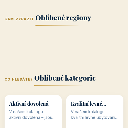
Jižní Morava
Jižní Čechy
(Jihomoravský
(Jihočeský
Střední Čechy
Oblíbené regiony
kraj)
Karlovarský
kraj)
KAM VYRAZIT
Zlínský kraj
Žilinský
(Středočeský
11 objektů
kraj
9 objektů
Liberecký kraj
6 objektů
Plzeňský kraj
4 objekty
kraj)
3 objekty
3 objekty
3 objekty
3 objekty
Oblíbené kategorie
CO HLEDÁTE?
🥾
💰
🥾
💰
36 objektů
34 objektů
Aktivní dovolená
Kvalitní levné
ubytování
V našem katalogu –
V našem katalogu –
aktivní dovolená – jsou
kvalitní levné ubytování –
pro Vás připraveny
jsou pro Vás připraveny