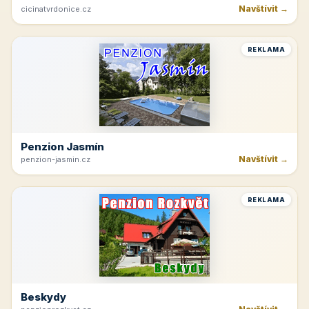
Navštívit →
cicinatvrdonice.cz
REKLAMA
Penzion Jasmín
Navštívit →
penzion-jasmin.cz
REKLAMA
Beskydy