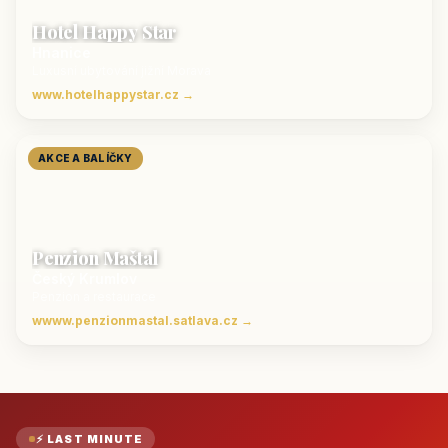
Hotel Happy Star
Hnanice
Luxusní ubytování jižní Morava
www.hotelhappystar.cz →
AKCE A BALÍČKY
Penzion Maštal
Český Krumlov
Penzion a restaurace
wwww.penzionmastal.satlava.cz →
⚡ LAST MINUTE