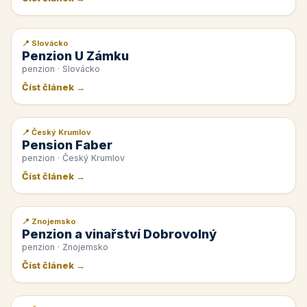
📍 Slovácko
📰 PR článek
Penzion U Zámku
penzion · Slovácko
Číst článek →
📍 Český Krumlov
📰 PR článek
Pension Faber
penzion · Český Krumlov
Číst článek →
📍 Znojemsko
📰 PR článek
Penzion a vinařství Dobrovolný
penzion · Znojemsko
Číst článek →