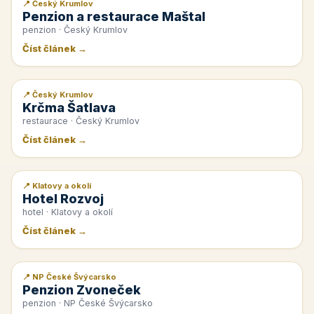
📍 Český Krumlov
📰 PR článek
Penzion a restaurace Maštal
penzion · Český Krumlov
Číst článek →
📍 Český Krumlov
📰 PR článek
Krčma Šatlava
restaurace · Český Krumlov
Číst článek →
📍 Klatovy a okolí
📰 PR článek
Hotel Rozvoj
hotel · Klatovy a okolí
Číst článek →
📍 NP České Švýcarsko
📰 PR článek
Penzion Zvoneček
penzion · NP České Švýcarsko