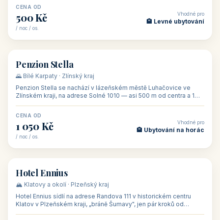
CENA OD
Vhodné pro
500 Kč
🏨 Levné ubytování
/ noc / os.
👥 44
🏡 penzion
Penzion Stella
🌄 Bílé Karpaty · Zlínský kraj
Penzion Stella se nachází v lázeňském městě Luhačovice ve
Zlínském kraji, na adrese Solné 1010 — asi 500 m od centra a 1
km od lázeňské kolo
CENA OD
Vhodné pro
1 050 Kč
🏨 Ubytování na horác
/ noc / os.
👥 50
🏨 hotel
Hotel Ennius
🏔️ Klatovy a okolí · Plzeňský kraj
Hotel Ennius sídlí na adrese Randova 111 v historickém centru
Klatov v Plzeňském kraji, „bráně Šumavy", jen pár kroků od
hlavního náměs