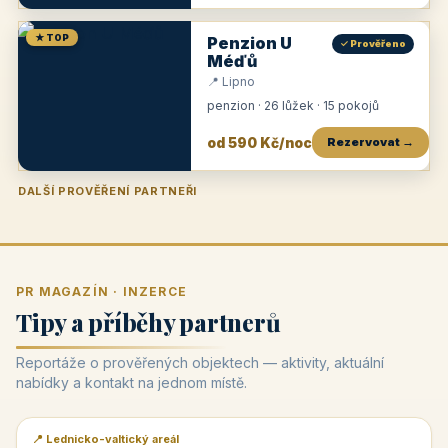
★ TOP
Penzion U
✓ Prověřeno
Méďů
📍 Lipno
penzion · 26 lůžek · 15 pokojů
od 590 Kč/noc
Rezervovat →
DALŠÍ PROVĚŘENÍ PARTNEŘI
Penzion U Zámku
Pension Faber
Penzion a vinařství Dobrovolný
Penzion a restaurace Maštal
Krčma Šatlava
Hotel Rozvoj
Penzion Zvoneček
Penzion Selský dvůr
Penzion Thallerův dům
Hotel Lípa
★
od 500 Kč
★
od 845 Kč
★
od 300 Kč
★
od 360 Kč
★
🍽️
★
od 400 Kč
★
od 550 Kč
★
od 530 Kč
★
od 1 190 Kč
★
od 450 Kč
PR MAGAZÍN · INZERCE
Tipy a příběhy partnerů
Reportáže o prověřených objektech — aktivity, aktuální
nabídky a kontakt na jednom místě.
📍 Lednicko-valtický areál
📰 PR článek