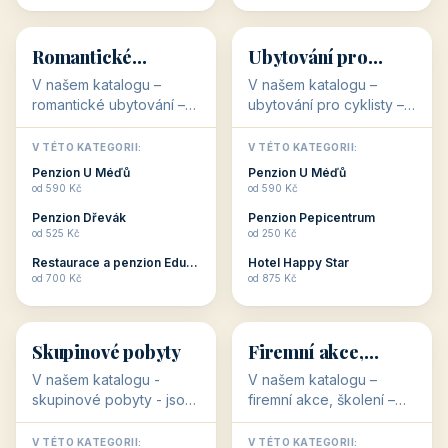
💕
🚴
32 objektů
32 objektů
Romantické
Ubytování pro
ubytování
cyklisty
V našem katalogu –
V našem katalogu –
romantické ubytování –
ubytování pro cyklisty –
jsou pro Vás připraveny
jsou pro Vás připraveny
objekty, které svojí
objekty, které jsou na
V TÉTO KATEGORII:
V TÉTO KATEGORII:
stavbou, polohou anebo
milovníky cykloturistiky
Penzion U Méďů
Penzion U Méďů
zaměřením nabízí
připraveny. Většinou mají
od 590 Kč
od 590 Kč
romantické pobyty.
přímo kolárny a...
Penzion Dřevák
Penzion Pepicentrum
Romantické ...
od 525 Kč
od 250 Kč
Restaurace a penzion Eduard
Hotel Happy Star
👥
💼
od 700 Kč
od 875 Kč
👥
💼
32 objektů
31 objektů
Skupinové pobyty
Firemní akce,
školení
V našem katalogu -
V našem katalogu –
skupinové pobyty - jsou
firemní akce, školení –
pro Vás připraveny
jsou pro Vás připraveny
objekty, které nabízí
objekty, které mají
V TÉTO KATEGORII:
V TÉTO KATEGORII: