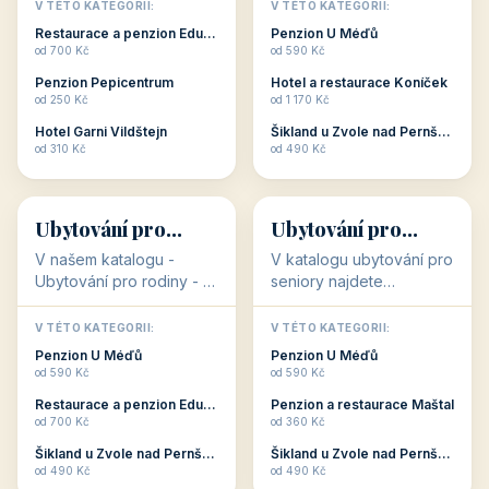
objekty, které s aktivní
objekty, které nabízí
V TÉTO KATEGORII:
V TÉTO KATEGORII:
dovolenou přímo
cenově dostupné
Restaurace a penzion Eduard
Penzion U Méďů
souvisejí. Aktivní
ubytování v ČR. Budete
od 700 Kč
od 590 Kč
dovolená nebo aktivní
překvapeni, že i v nižší
Penzion Pepicentrum
Hotel a restaurace Koníček
odpočinek jso...
c...
od 250 Kč
od 1 170 Kč
Hotel Garni Vildštejn
Šikland u Zvole nad Pernštejnem
👨‍👩‍👧‍👦
🧓
od 310 Kč
od 490 Kč
👨‍👩‍👧‍👦
🧓
34 objektů
33 objektů
Ubytování pro
Ubytování pro
rodiny
seniory
V našem katalogu -
V katalogu ubytování pro
Ubytování pro rodiny -
seniory najdete
jsou pro Vás připraveny
penziony a hotely, které
objekty, které svojí
jsou přizpůsobeny pro
V TÉTO KATEGORII:
V TÉTO KATEGORII:
polohou či vybaveností,
ubytování klientů vyššího
Penzion U Méďů
Penzion U Méďů
nabízí klidné ubytování
věku. Některé z nich
od 590 Kč
od 590 Kč
pro rodiny. Penziony,...
nabízí speciální balíč...
Restaurace a penzion Eduard
Penzion a restaurace Maštal
od 700 Kč
od 360 Kč
Šikland u Zvole nad Pernštejnem
Šikland u Zvole nad Pernštejnem
💕
🚴
od 490 Kč
od 490 Kč