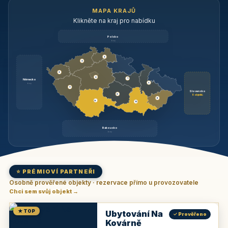
MAPA KRAJŮ
Klikněte na kraj pro nabídku
Polsko
brzy
3
3
3
3
1
Německo
1
brzy
3
Slovensko
2
6 objektů
6
9
11
Rakousko
brzy
⭐ PRÉMIOVÍ PARTNEŘI
Osobně prověřené objekty · rezervace přímo u provozovatele
Chci sem svůj objekt →
★ TOP
Ubytování Na
✓ Prověřeno
Kovárně