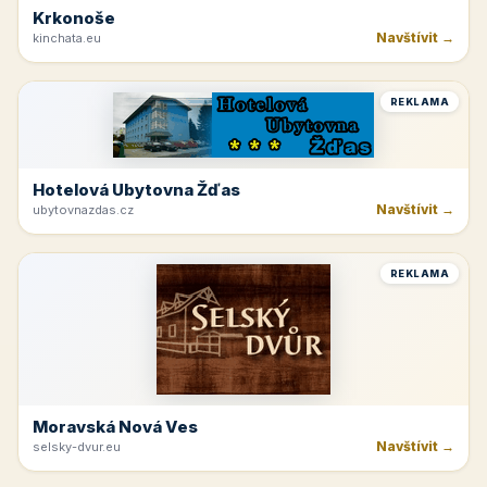
Krkonoše
Navštívit →
kinchata.eu
REKLAMA
Hotelová Ubytovna Žďas
Navštívit →
ubytovnazdas.cz
REKLAMA
Moravská Nová Ves
Navštívit →
selsky-dvur.eu