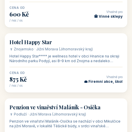
asi 8 km od dáln
CENA OD
Vhodné pro
600 Kč
🏨 Vinné sklepy
/ noc / os.
👥 54
🏨 hotel
Hotel Happy Star
🍷 Znojemsko · Jižní Morava (Jihomoravský kraj)
Hotel Happy Star**** je wellness hotel v obci Hnanice na okraji
Národního parku Podyjí, asi 8–9 km od Znojma a nedaleko
rakouských hranic, v
CENA OD
Vhodné pro
875 Kč
💼 Firemní akce, škol
/ noc / os.
👥 15
🏡 penzion
Penzion ve vinařství Maláník - Osička
🍷 Podluží · Jižní Morava (Jihomoravský kraj)
Penzion ve vinařství Maláník-Osička se nachází v obci Mikulčice
na jižní Moravě, v lokalitě Těšické búdy, v srdci vinařské
podoblasti Slovác