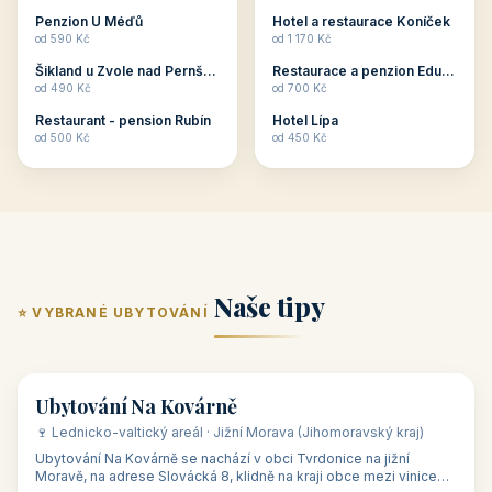
ubytování skupin v
zkušenosti pořádat i
Penzion U Méďů
Hotel a restaurace Koníček
penzionech, hotelích a
menší firemní akce a
od 590 Kč
od 1 170 Kč
apartmánech v ČR.
firemní školení, ale také
Šikland u Zvole nad Pernštejnem
Restaurace a penzion Eduard
Budete překva...
ob...
od 490 Kč
od 700 Kč
Restaurant - pension Rubín
Hotel Lípa
od 500 Kč
od 450 Kč
Naše tipy
⭐ VYBRANÉ UBYTOVÁNÍ
👥 17
🏡 penzion
Ubytování Na Kovárně
🍷 Lednicko-valtický areál · Jižní Morava (Jihomoravský kraj)
Ubytování Na Kovárně se nachází v obci Tvrdonice na jižní
Moravě, na adrese Slovácká 8, klidně na kraji obce mezi vinicemi,