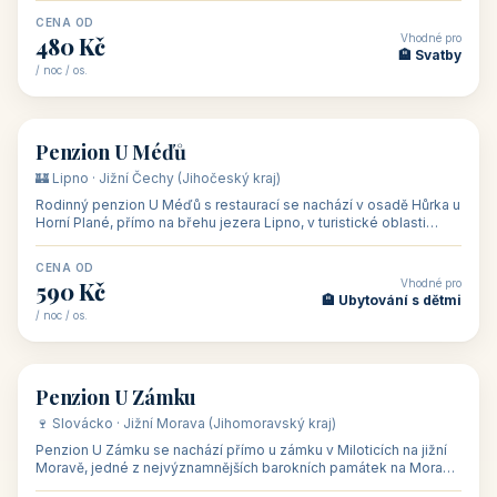
CENA OD
Vhodné pro
480 Kč
🏨 Svatby
/ noc / os.
👥 26
🏡 penzion
Penzion U Méďů
🏰 Lipno · Jižní Čechy (Jihočeský kraj)
Rodinný penzion U Méďů s restaurací se nachází v osadě Hůrka u
Horní Plané, přímo na břehu jezera Lipno, v turistické oblasti
Šumava. Pokoje
CENA OD
Vhodné pro
590 Kč
🏨 Ubytování s dětmi
/ noc / os.
👥 28
🏡 penzion
Penzion U Zámku
🍷 Slovácko · Jižní Morava (Jihomoravský kraj)
Penzion U Zámku se nachází přímo u zámku v Miloticích na jižní
Moravě, jedné z nejvýznamnějších barokních památek na Moravě,
v budově bývalé