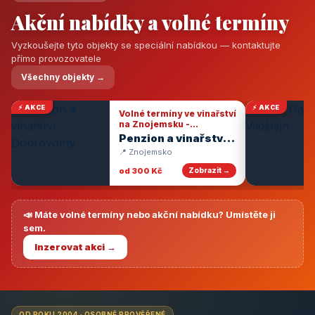
Akční nabídky a volné termíny
Vyzkoušejte tyto objekty se speciální nabídkou — kontaktujte
přímo provozovatele
Všechny objekty →
⚡ AKCE
⚡ AKCE
Volné termíny ve vinařství
na Znojemsku -
degustace vín
Penzion a vinařství
Dobrovolný
📍 Znojemsko
od 300 Kč
Zobrazit →
📣 Máte volné termíny nebo akční nabídku? Umístěte ji
sem.
Inzerovat akci →
OD ROKU 2004 · OSOBNĚ PROVĚŘENÉ