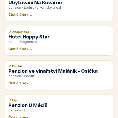
Ubytování Na Kovárně
penzion · Lednicko-valtický areál
Číst článek →
📍 Znojemsko
📰 PR článek
Hotel Happy Star
hotel · Znojemsko
Číst článek →
📍 Podluží
📰 PR článek
Penzion ve vinařství Maláník - Osička
penzion · Podluží
Číst článek →
📍 Lipno
📰 PR článek
Penzion U Méďů
penzion · Lipno
Číst článek →