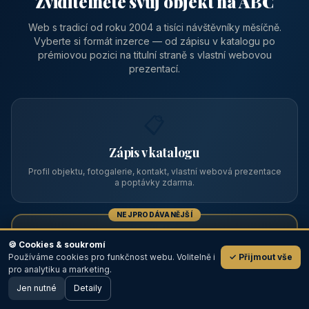
Zviditelněte svůj objekt na ABC
Web s tradicí od roku 2004 a tisíci návštěvníky měsíčně.
Vyberte si formát inzerce — od zápisu v katalogu po
prémiovou pozici na titulní straně s vlastní webovou
prezentací.
📋
Zápis v katalogu
Profil objektu, fotogalerie, kontakt, vlastní webová prezentace
a poptávky zdarma.
NEJPRODÁVANĚJŠÍ
⭐
🍪 Cookies & soukromí
Používáme cookies pro funkčnost webu. Volitelně i
✓ Přijmout vše
💬
Prémiový partner
pro analytiku a marketing.
Jen nutné
TOP pozice na titulce, přednost ve výpisech, zlatý odznak a
Detaily
🖥️ Desktop verze
Design
banner.