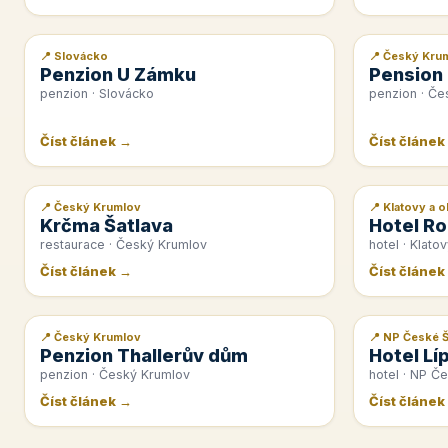
📍 Slovácko
📍 Český Kru
📰 PR článek
📰 PR článek
Penzion U Zámku
Pension
penzion · Slovácko
penzion · Če
Číst článek →
Číst článek
📍 Český Krumlov
📍 Klatovy a o
📰 PR článek
📰 PR článek
Krčma Šatlava
Hotel Ro
restaurace · Český Krumlov
hotel · Klatov
Číst článek →
Číst článek
📍 Český Krumlov
📍 NP České 
📰 PR článek
📰 PR článek
Penzion Thallerův dům
Hotel Lí
penzion · Český Krumlov
hotel · NP Č
Číst článek →
Číst článek