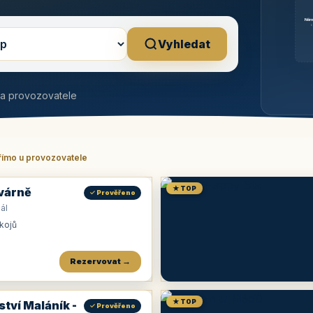
Něm
b
Vyhledat
na provozovatele
římo u provozovatele
★ TOP
várně
✓ Prověřeno
ál
okojů
Rezervovat →
★ TOP
ství Maláník -
✓ Prověřeno