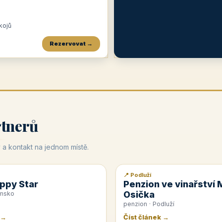
okojů
Rezervovat →
Penzion a restaurace Maštal
Krčma Šatlava
Hotel Rozvoj
★
od 360 Kč
★
🍽️
★
od 400 Kč
rtnerů
 a kontakt na jednom místě.
📍 Podluží
📰 PR článek
ppy Star
Penzion ve vinařství 
Osička
emsko
penzion · Podluží
 →
Číst článek →