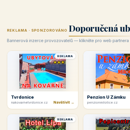
Doporučená ub
REKLAMA · SPONZOROVÁNO
Bannerová inzerce provozovatelů — klikněte pro web partnera
REKLAMA
Tvrdonice
Penzion U Zámku
Navštívit →
nakovarnetvrdonice.cz
penzionmilotice.cz
REKLAMA