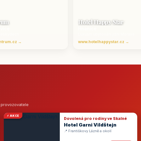
rum
Hotel Happy Star
ovice
Hnanice
Beskydech
Luxusní ubytování jižní Morava
ntrum.cz →
www.hotelhappystar.cz →
o provozovatele
⚡ AKCE
Dovolená pro rodiny ve Skalné
Hotel Garni Vildštejn
📍 Františkovy Lázně a okolí