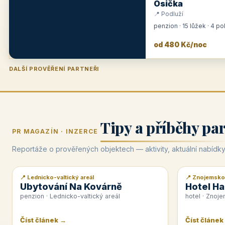
Osička
📍 Podluží
penzion · 15 lůžek · 4 p
od 480 Kč/noc
DALŠÍ PROVĚŘENÍ PARTNEŘI
Penzion U Zámku
Pension Faber
Penzion a vinařství Dobrovolný
Hotel Lípa
★
od 500 Kč
★
od 845 Kč
★
od 300 Kč
★
od 450 Kč
Tipy a příběhy pa
PR MAGAZÍN · INZERCE
Reportáže o prověřených objektech — aktivity, aktuální nabídky
📍 Lednicko-valtický areál
📍 Znojemsko
📰 PR článek
📰 PR článek
Ubytování Na Kovárně
Hotel Ha
penzion · Lednicko-valtický areál
hotel · Znoj
Číst článek →
Číst článek