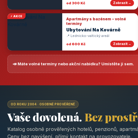
od 300 Kč
Zobrazit →
⚡ AKCE
Apartmány s bazénem – volné
termíny
Ubytování Na Kovárně
📍 Lednicko-valtický areál
od 600 Kč
Zobrazit →
📣 Máte volné termíny nebo akční nabídku? Umístěte ji sem.
OD ROKU 2004 · OSOBNĚ PROVĚŘENÉ
Vaše dovolená.
Bez prost
Katalog osobně prověřených hotelů, penzionů, apartmá
Ceny bez navýšení, přímý kontakt na provozovatele.