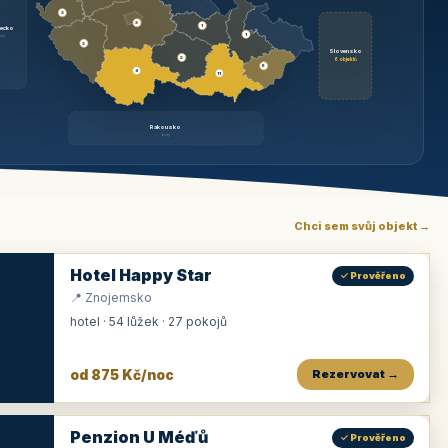
3
3
1
ecko
1
rzy
3
Slovensko
2
6 objektů
6
9
11
Rakousko
brzy
Chci sem svůj objekt →
Hotel Happy Star
✓ Prověřeno
📍 Znojemsko
hotel · 54 lůžek · 27 pokojů
od 875 Kč/noc
Rezervovat →
Penzion U Méďů
✓ Prověřeno