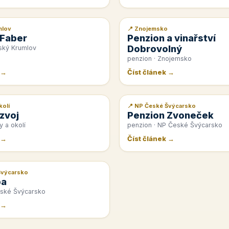
mlov
📍 Znojemsko
📰 PR článek
 Faber
Penzion a vinařství
Dobrovolný
ský Krumlov
penzion · Znojemsko
 →
Číst článek →
kolí
📍 NP České Švýcarsko
📰 PR článek
zvoj
Penzion Zvoneček
y a okolí
penzion · NP České Švýcarsko
 →
Číst článek →
Švýcarsko
pa
eské Švýcarsko
 →