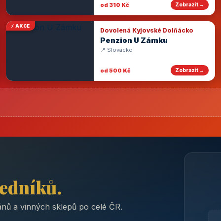
od 310 Kč
Zobrazit →
⚡ AKCE
Dovolená Kyjovské Dolňácko
Penzion U Zámku
📍 Slovácko
od 500 Kč
Zobrazit →
ředníků.
nů a vinných sklepů po celé ČR.