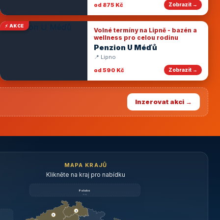
od 875 Kč
Zobrazit →
⚡ AKCE
Volné termíny na Lipně - bazén a
wellness pro celou rodinu
Penzion U Méďů
📍 Lipno
od 590 Kč
Zobrazit →
Inzerovat akci →
MAPA KRAJŮ
Klikněte na kraj pro nabídku
Polsko
brzy
3
3