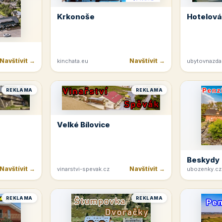
Krkonoše
Hotelová
Navštívit →
Navštívit →
kinchata.eu
ubytovnazda
REKLAMA
REKLAMA
Velké Bílovice
Beskydy
Navštívit →
Navštívit →
vinarstvi-spevak.cz
ubozenky.cz
REKLAMA
REKLAMA