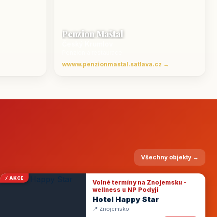
Penzion Maštal
Český Krumlov
Penzion a restaurace
wwww.penzionmastal.satlava.cz →
Všechny objekty →
⚡ AKCE
Volné termíny na Znojemsku -
wellness u NP Podyjí
Hotel Happy Star
📍 Znojemsko