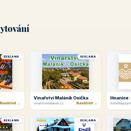
ytování
REKLAMA
REKLAMA
Vinařství Maláník Osička
Hnanice
Navštívit →
Navštívit →
vinarstvimalanik.cz
hotelhappyst
REKLAMA
REKLAMA