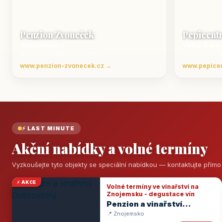
Penzion Zvoneček
Pepicent
Jetřichovice
Velké Karl
ubytování České Švýcarsko
Ubytování v 
www.penzion-zvonecek.cz →
www.pepice
⚡ LAST MINUTE
Akční nabídky a volné termíny
Vyzkoušejte tyto objekty se speciální nabídkou — kontaktujte přím
⚡ AKCE
Volné termíny ve vinařství na
Znojemsku - degustace vín
Penzion a vinařství
Dobrovolný
📍 Znojemsko