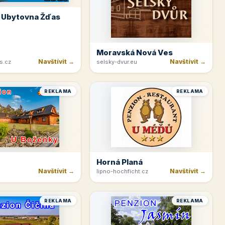
 Ubytovna Žďas
Moravská Nová Ves
Navštívit →
Navštívit →
s.cz
selsky-dvur.eu
REKLAMA
REKLAMA
Horná Planá
Navštívit →
Navštívit →
lipno-hochficht.cz
REKLAMA
REKLAMA