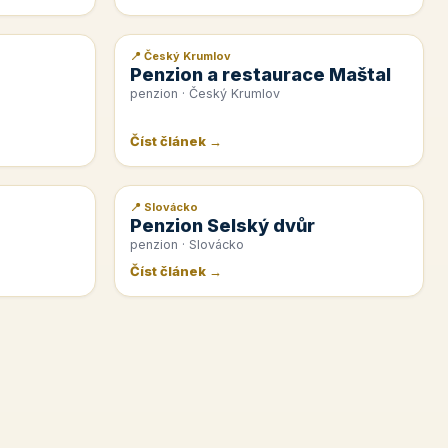
📍 Český Krumlov
📰 PR článek
Penzion a restaurace Maštal
penzion · Český Krumlov
Číst článek →
📍 Slovácko
📰 PR článek
Penzion Selský dvůr
penzion · Slovácko
Číst článek →