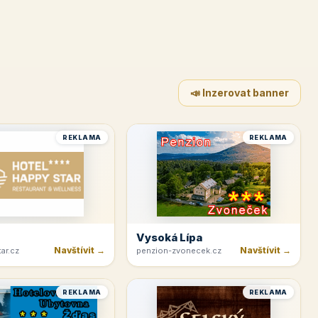
📣 Inzerovat banner
REKLAMA
REKLAMA
Vysoká Lípa
Navštívit →
Navštívit →
ar.cz
penzion-zvonecek.cz
REKLAMA
REKLAMA