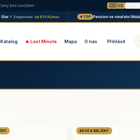
 Ceny bez navýšení
🇨🇿 CZ
🇬🇧 E
Penzion ve vinařství Maláník -
📍 Znojemsko
· od 875 Kč/noc
★ TOP
Katalog
🔥 Last Minute
Mapa
O nás
Přihlásit
ÍČKY
AKCE A BALÍČKY