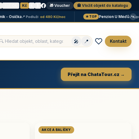
N
🇩🇪 DE
·
Kč
€
$
🎁 Voucher
🏨 Vložit objekt do katalogu
×
 Osička
Penzion U Méďů
📍 Podluží
· od 480 Kč/noc
📍 Lipno
· 
★ TOP
🎤
📍
Kontakt
Přejít na ChataTour.cz →
AKCE A BALÍČKY