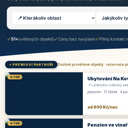
✓
✓
✓
51+
ověřených objektů
Ceny bez navýšení
Přímý kontakt 
Osobně prověřené objekty · rezervace p
⭐ PRÉMIOVÍ PARTNEŘI
★ TOP
Ubytování Na Ko
📍 Lednicko-valtický are
penzion · 17 lůžek · 4 p
od 600 Kč/noc
★ TOP
Penzion ve vinař