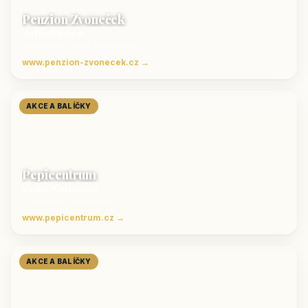
Penzion Zvoneček
Jetřichovice
ubytování České Švýcarsko
www.penzion-zvonecek.cz →
AKCE A BALÍČKY
Pepicentrum
Velké Karlovice
Ubytování v Beskydech
www.pepicentrum.cz →
AKCE A BALÍČKY