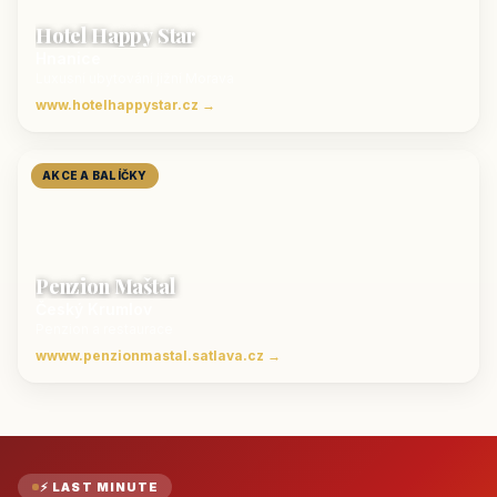
Hotel Happy Star
Hnanice
Luxusní ubytování jižní Morava
www.hotelhappystar.cz →
AKCE A BALÍČKY
Penzion Maštal
Český Krumlov
Penzion a restaurace
wwww.penzionmastal.satlava.cz →
⚡ LAST MINUTE