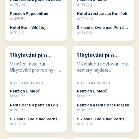
Plzeňský kraj
kraj)
3 objekty
3 objekty
3 objekty
3 objekty
Oblíbené kategorie
CO HLEDÁTE?
🥾
💰
🥾
💰
36 objektů
34 objektů
Aktivní dovolená
Kvalitní levné
ubytování
V našem katalogu –
V našem katalogu –
aktivní dovolená – jsou
kvalitní levné ubytování –
pro Vás připraveny
jsou pro Vás připraveny
objekty, které s aktivní
objekty, které nabízí
V TÉTO KATEGORII:
V TÉTO KATEGORII:
dovolenou přímo
cenově dostupné
Restaurace a penzion Eduard
Penzion U Méďů
souvisejí. Aktivní
ubytování v ČR. Budete
od 700 Kč
od 590 Kč
dovolená nebo aktivní
překvapeni, že i v nižší
Penzion Pepicentrum
Hotel a restaurace Koníček
odpočinek jso...
c...
od 250 Kč
od 1 170 Kč