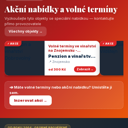
Akční nabídky a volné termíny
Vyzkoušejte tyto objekty se speciální nabídkou — kontaktujte
přímo provozovatele
Všechny objekty →
⚡ AKCE
⚡ AKCE
Volné termíny ve vinařství
na Znojemsku -
degustace vín
Penzion a vinařství
Dobrovolný
📍 Znojemsko
od 300 Kč
Zobrazit →
📣 Máte volné termíny nebo akční nabídku? Umístěte ji
sem.
Inzerovat akci →
OD ROKU 2004 · OSOBNĚ PROVĚŘENÉ