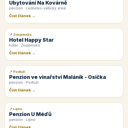
Ubytování Na Kovárně
penzion · Lednicko-valtický areál
Číst článek →
📍 Znojemsko
📰 PR článek
Hotel Happy Star
hotel · Znojemsko
Číst článek →
📍 Podluží
📰 PR článek
Penzion ve vinařství Maláník - Osička
penzion · Podluží
Číst článek →
📍 Lipno
📰 PR článek
Penzion U Méďů
penzion · Lipno
Číst článek →