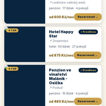
📍 Lednicko-valtický areál
penzion · 17 lůžek · 4 pokojů
od 600 Kč/noc
Rezervovat →
★ TOP
Hotel Happy
✓ Prověřeno
Star
📍 Znojemsko
hotel · 54 lůžek · 27 pokojů
od 875 Kč/noc
Rezervovat →
★ TOP
Penzion ve
✓ Prověřeno
vinařství
Maláník -
Osička
📍 Podluží
penzion · 15 lůžek · 4 pokojů
od 480 Kč/noc
Rezervovat →