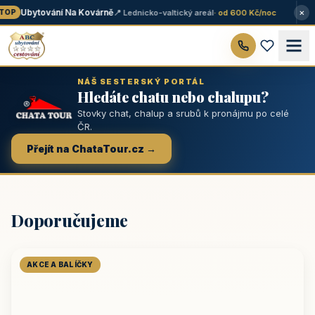
×
Ubytování Na Kovárně
📍 Lednicko-valtický areál
· od 600 Kč/noc
OP
NÁŠ SESTERSKÝ PORTÁL
Hledáte chatu nebo chalupu?
Stovky chat, chalup a srubů k pronájmu po celé
ČR.
Přejít na ChataTour.cz →
Doporučujeme
AKCE A BALÍČKY