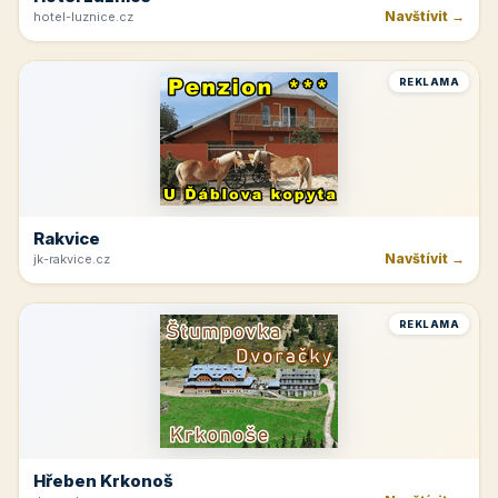
Horná Planá
Navštívit →
lipno-hochficht.cz
REKLAMA
Hotel Lužnice
Navštívit →
hotel-luznice.cz
REKLAMA