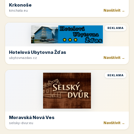
Krkonoše
Navštívit →
kinchata.eu
REKLAMA
Hotelová Ubytovna Žďas
Navštívit →
ubytovnazdas.cz
REKLAMA
Moravská Nová Ves
Navštívit →
selsky-dvur.eu