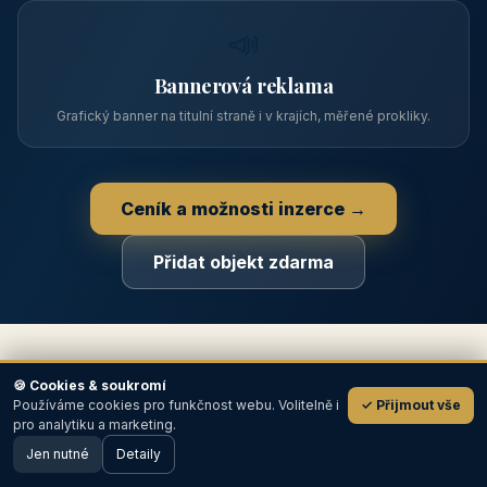
📋
Zápis v katalogu
Profil objektu, fotogalerie, kontakt, vlastní webová prezentace
a poptávky zdarma.
NEJPRODÁVANĚJŠÍ
⭐
Prémiový partner
TOP pozice na titulce, přednost ve výpisech, zlatý odznak a
banner.
🍪 Cookies & soukromí
Používáme cookies pro funkčnost webu. Volitelně i
✓ Přijmout vše
💬
📣
pro analytiku a marketing.
Jen nutné
Detaily
🖥️ Desktop verze
Design
Bannerová reklama