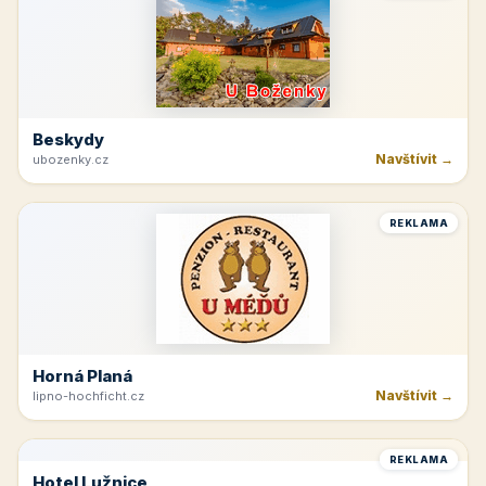
Velké Bílovice
Navštívit →
vinarstvi-spevak.cz
REKLAMA
Beskydy
Navštívit →
ubozenky.cz
REKLAMA