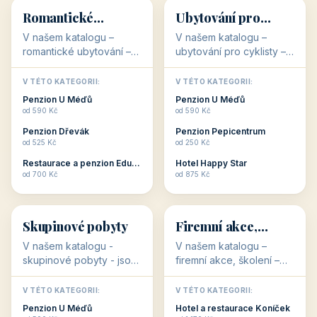
Hotel Garni Vildštejn
Šikland u Zvole nad Pernštejnem
👨‍👩‍👧‍👦
🧓
od 310 Kč
od 490 Kč
👨‍👩‍👧‍👦
🧓
34 objektů
33 objektů
Ubytování pro
Ubytování pro
rodiny
seniory
V našem katalogu -
V katalogu ubytování pro
Ubytování pro rodiny -
seniory najdete
jsou pro Vás připraveny
penziony a hotely, které
objekty, které svojí
jsou přizpůsobeny pro
V TÉTO KATEGORII:
V TÉTO KATEGORII:
polohou či vybaveností,
ubytování klientů vyššího
Penzion U Méďů
Penzion U Méďů
nabízí klidné ubytování
věku. Některé z nich
od 590 Kč
od 590 Kč
pro rodiny. Penziony,...
nabízí speciální balíč...
Restaurace a penzion Eduard
Penzion a restaurace Maštal
od 700 Kč
od 360 Kč
Šikland u Zvole nad Pernštejnem
Šikland u Zvole nad Pernštejnem
💕
🚴
od 490 Kč
od 490 Kč
💕
🚴
32 objektů
32 objektů
Romantické
Ubytování pro
ubytování
cyklisty
V našem katalogu –
V našem katalogu –
romantické ubytování –
ubytování pro cyklisty –