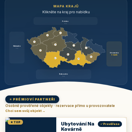
MAPA KRAJŮ
Klikněte na kraj pro nabídku
Polsko
brzy
3
3
3
3
1
Německo
1
brzy
3
Slovensko
2
6 objektů
6
9
11
Rakousko
brzy
⭐ PRÉMIOVÍ PARTNEŘI
Osobně prověřené objekty · rezervace přímo u provozovatele
Chci sem svůj objekt →
★ TOP
Ubytování Na
✓ Prověřeno
Kovárně