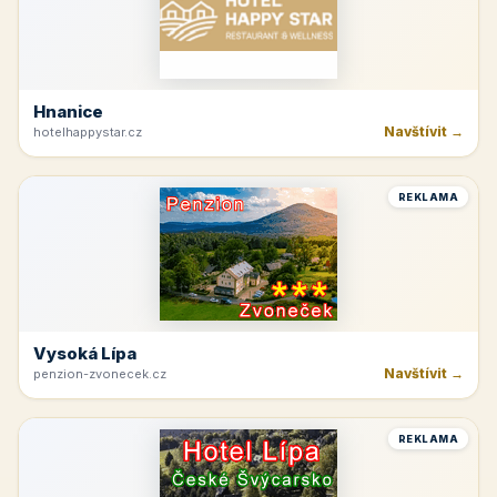
Hnanice
Navštívit →
hotelhappystar.cz
REKLAMA
Vysoká Lípa
Navštívit →
penzion-zvonecek.cz
REKLAMA