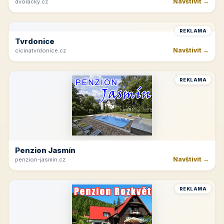
Rakvice
Navštívit →
jk-rakvice.cz
REKLAMA
Hřeben Krkonoš
Navštívit →
dvoracky.cz
REKLAMA
Tvrdonice