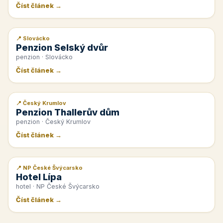
Číst článek →
📍 Slovácko
📰 PR článek
Penzion Selský dvůr
penzion · Slovácko
Číst článek →
📍 Český Krumlov
📰 PR článek
Penzion Thallerův dům
penzion · Český Krumlov
Číst článek →
📍 NP České Švýcarsko
📰 PR článek
Hotel Lípa
hotel · NP České Švýcarsko
Číst článek →