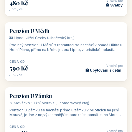
🏨 hotel
Hotel Happy Star
🍷 Znojemsko · Jižní Morava (Jihomoravský kraj)
Hotel Happy Star**** je wellness hotel v obci Hnanice na okraji
Národního parku Podyjí, asi 8–9 km od Znojma a nedaleko
rakouských hranic, v
CENA OD
Vhodné pro
875 Kč
💼 Firemní akce, škol
/ noc / os.
👥 15
🏡 penzion
Penzion ve vinařství Maláník - Osička
🍷 Podluží · Jižní Morava (Jihomoravský kraj)
Penzion ve vinařství Maláník-Osička se nachází v obci Mikulčice
na jižní Moravě, v lokalitě Těšické búdy, v srdci vinařské
podoblasti Slovác
CENA OD
Vhodné pro
480 Kč
🏨 Svatby
/ noc / os.
👥 26