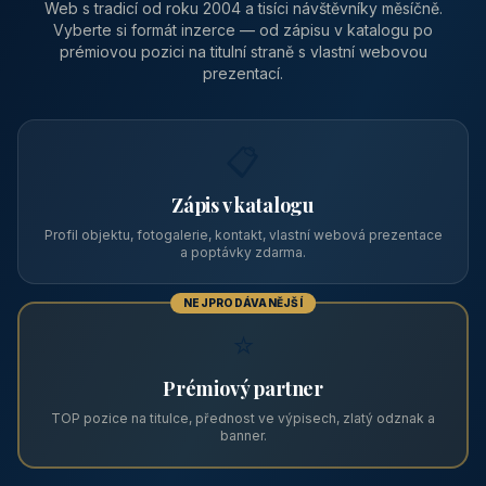
Pension Kalista
🏔️ Klatovy a okolí · Plzeňský kraj
Pension Kalista se nachází v osadě Radinovy, místní části obce
Vrhaveč, v okrese Klatovy v Plzeňském kraji, v podhůří Šumavy
— do města Klat
CENA OD
Vhodné pro
590 Kč
🏨 Levné ubytování
/ noc / os.
PRO PROVOZOVATELE
Zviditelněte svůj objekt na ABC
Web s tradicí od roku 2004 a tisíci návštěvníky měsíčně.
Vyberte si formát inzerce — od zápisu v katalogu po
prémiovou pozici na titulní straně s vlastní webovou
prezentací.