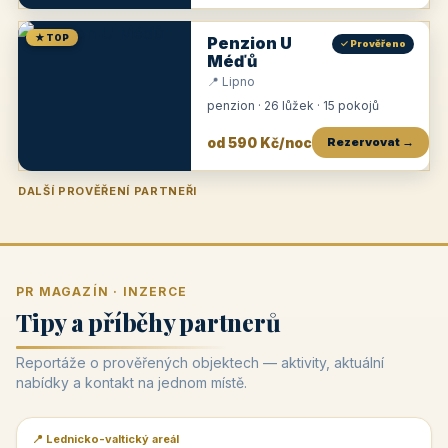
★ TOP
Penzion U
✓ Prověřeno
Méďů
📍 Lipno
penzion · 26 lůžek · 15 pokojů
od 590 Kč/noc
Rezervovat →
DALŠÍ PROVĚŘENÍ PARTNEŘI
Penzion U Zámku
Pension Faber
Penzion a vinařství Dobrovolný
Penzion a restaurace Maštal
Krčma Šatlava
Hotel Rozvoj
Penzion Zvoneček
Penzion Selský dvůr
Penzion Thallerův dům
Hotel Lípa
★
od 500 Kč
★
od 845 Kč
★
od 300 Kč
★
od 360 Kč
★
🍽️
★
od 400 Kč
★
od 550 Kč
★
od 530 Kč
★
od 1 190 Kč
★
od 450 Kč
PR MAGAZÍN · INZERCE
Tipy a příběhy partnerů
Reportáže o prověřených objektech — aktivity, aktuální
nabídky a kontakt na jednom místě.
📍 Lednicko-valtický areál
📰 PR článek