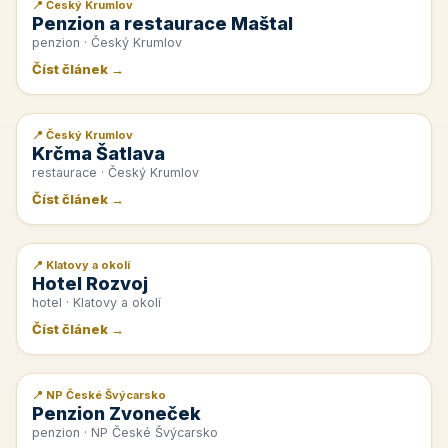
📍 Český Krumlov
📰 PR článek
Penzion a restaurace Maštal
penzion · Český Krumlov
Číst článek →
📍 Český Krumlov
📰 PR článek
Krčma Šatlava
restaurace · Český Krumlov
Číst článek →
📍 Klatovy a okolí
📰 PR článek
Hotel Rozvoj
hotel · Klatovy a okolí
Číst článek →
📍 NP České Švýcarsko
📰 PR článek
Penzion Zvoneček
penzion · NP České Švýcarsko