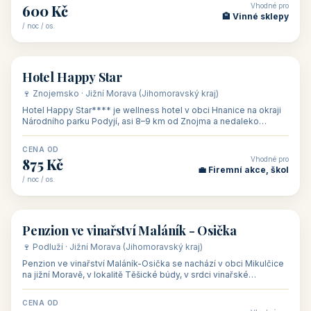
od 500 Kč
od 450 Kč
Naše tipy
⭐ VYBRANÉ UBYTOVÁNÍ
👥 17
🏡 penzion
Ubytování Na Kovárně
🍷 Lednicko-valtický areál · Jižní Morava (Jihomoravský kraj)
Ubytování Na Kovárně se nachází v obci Tvrdonice na jižní
Moravě, na adrese Slovácká 8, klidně na kraji obce mezi vinicemi,
asi 8 km od dáln
CENA OD
Vhodné pro
600 Kč
🏨 Vinné sklepy
/ noc / os.
👥 54