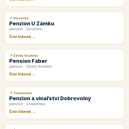
📍 Slovácko
📰 PR článek
Penzion U Zámku
penzion · Slovácko
Číst článek →
📍 Český Krumlov
📰 PR článek
Pension Faber
penzion · Český Krumlov
Číst článek →
📍 Znojemsko
📰 PR článek
Penzion a vinařství Dobrovolný
penzion · Znojemsko
Číst článek →