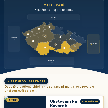
MAPA KRAJŮ
Klikněte na kraj pro nabídku
Polsko
brzy
3
3
3
3
1
Německo
1
brzy
3
Slovensko
2
6 objektů
6
9
11
Rakousko
brzy
⭐ PRÉMIOVÍ PARTNEŘI
Osobně prověřené objekty · rezervace přímo u provozovatele
Chci sem svůj objekt →
★ TOP
Ubytování Na
✓ Prověřeno
Kovárně