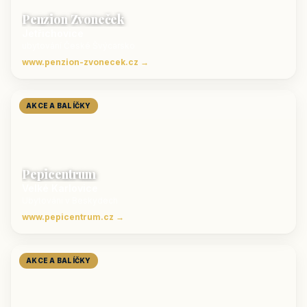
Penzion Zvoneček
Jetřichovice
ubytování České Švýcarsko
www.penzion-zvonecek.cz →
AKCE A BALÍČKY
Pepicentrum
Velké Karlovice
Ubytování v Beskydech
www.pepicentrum.cz →
AKCE A BALÍČKY