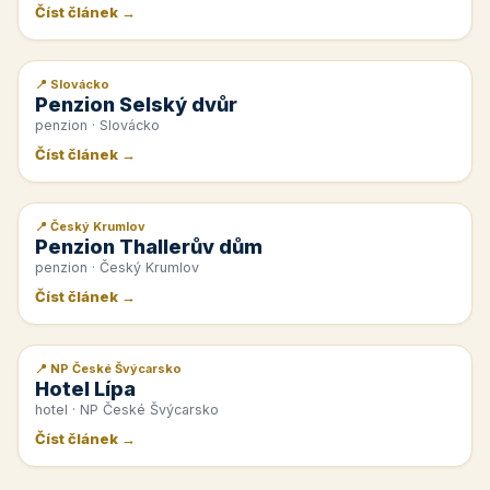
Číst článek →
📍 Slovácko
📰 PR článek
Penzion Selský dvůr
penzion · Slovácko
Číst článek →
📍 Český Krumlov
📰 PR článek
Penzion Thallerův dům
penzion · Český Krumlov
Číst článek →
📍 NP České Švýcarsko
📰 PR článek
Hotel Lípa
hotel · NP České Švýcarsko
Číst článek →