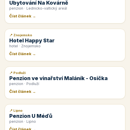
Ubytování Na Kovárně
penzion · Lednicko-valtický areál
Číst článek →
📍 Znojemsko
📰 PR článek
Hotel Happy Star
hotel · Znojemsko
Číst článek →
📍 Podluží
📰 PR článek
Penzion ve vinařství Maláník - Osička
penzion · Podluží
Číst článek →
📍 Lipno
📰 PR článek
Penzion U Méďů
penzion · Lipno
Číst článek →