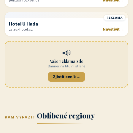
Navštívit →
penzionrozkvet.cz
REKLAMA
Hotel U Hada
Navštívit →
zatec-hotel.cz
📣
Vaše reklama zde
Banner na titulní straně
Zjistit ceník →