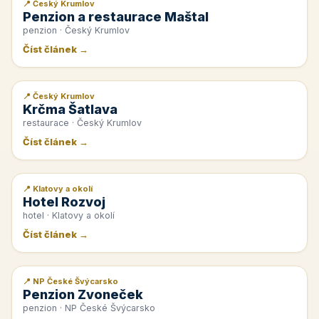
📍 Český Krumlov
📰 PR článek
Penzion a restaurace Maštal
penzion · Český Krumlov
Číst článek →
📍 Český Krumlov
📰 PR článek
Krčma Šatlava
restaurace · Český Krumlov
Číst článek →
📍 Klatovy a okolí
📰 PR článek
Hotel Rozvoj
hotel · Klatovy a okolí
Číst článek →
📍 NP České Švýcarsko
📰 PR článek
Penzion Zvoneček
penzion · NP České Švýcarsko