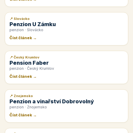
📍 Slovácko
📰 PR článek
Penzion U Zámku
penzion · Slovácko
Číst článek →
📍 Český Krumlov
📰 PR článek
Pension Faber
penzion · Český Krumlov
Číst článek →
📍 Znojemsko
📰 PR článek
Penzion a vinařství Dobrovolný
penzion · Znojemsko
Číst článek →