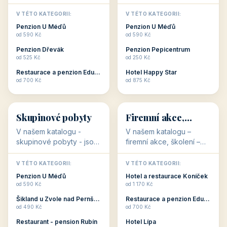
💕
🚴
32 objektů
32 objektů
Romantické
Ubytování pro
ubytování
cyklisty
V našem katalogu –
V našem katalogu –
romantické ubytování –
ubytování pro cyklisty –
jsou pro Vás připraveny
jsou pro Vás připraveny
objekty, které svojí
objekty, které jsou na
V TÉTO KATEGORII:
V TÉTO KATEGORII:
stavbou, polohou anebo
milovníky cykloturistiky
Penzion U Méďů
Penzion U Méďů
zaměřením nabízí
připraveny. Většinou mají
od 590 Kč
od 590 Kč
romantické pobyty.
přímo kolárny a...
Penzion Dřevák
Penzion Pepicentrum
Romantické ...
od 525 Kč
od 250 Kč
Restaurace a penzion Eduard
Hotel Happy Star
👥
💼
od 700 Kč
od 875 Kč
👥
💼
32 objektů
31 objektů
Skupinové pobyty
Firemní akce,
školení
V našem katalogu -
V našem katalogu –
skupinové pobyty - jsou
firemní akce, školení –
pro Vás připraveny
jsou pro Vás připraveny
objekty, které nabízí
objekty, které mají
V TÉTO KATEGORII:
V TÉTO KATEGORII: