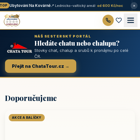
×
Ubytování Na Kovárně
📍 Lednicko-valtický areál
· od 600 Kč/noc
OP
NÁŠ SESTERSKÝ PORTÁL
Hledáte chatu nebo chalupu?
Stovky chat, chalup a srubů k pronájmu po celé
ČR.
Přejít na ChataTour.cz →
Doporučujeme
AKCE A BALÍČKY