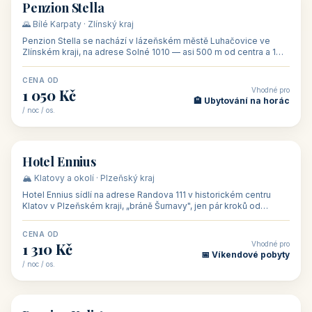
CENA OD
Vhodné pro
500 Kč
🏨 Levné ubytování
/ noc / os.
👥 44
🏡 penzion
Penzion Stella
🌄 Bílé Karpaty · Zlínský kraj
Penzion Stella se nachází v lázeňském městě Luhačovice ve
Zlínském kraji, na adrese Solné 1010 — asi 500 m od centra a 1
km od lázeňské kolo
CENA OD
Vhodné pro
1 050 Kč
🏨 Ubytování na horác
/ noc / os.
👥 50
🏨 hotel
Hotel Ennius
🏔️ Klatovy a okolí · Plzeňský kraj
Hotel Ennius sídlí na adrese Randova 111 v historickém centru
Klatov v Plzeňském kraji, „bráně Šumavy", jen pár kroků od
hlavního náměs