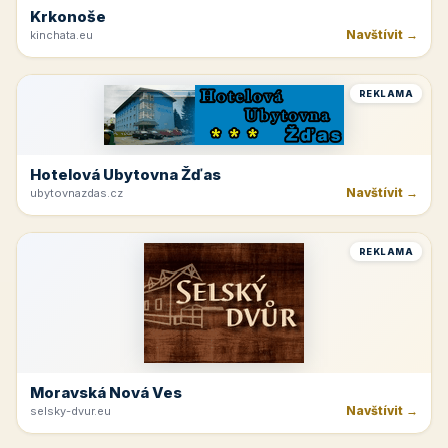
Krkonoše
Navštívit →
kinchata.eu
REKLAMA
Hotelová Ubytovna Žďas
Navštívit →
ubytovnazdas.cz
REKLAMA
Moravská Nová Ves
Navštívit →
selsky-dvur.eu