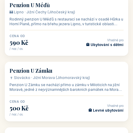
CENA OD
Vhodné pro
480 Kč
🏨 Svatby
/ noc / os.
👥 26
🏡 penzion
Penzion U Méďů
🏰 Lipno · Jižní Čechy (Jihočeský kraj)
Rodinný penzion U Méďů s restaurací se nachází v osadě Hůrka u
Horní Plané, přímo na břehu jezera Lipno, v turistické oblasti
Šumava. Pokoje
CENA OD
Vhodné pro
590 Kč
🏨 Ubytování s dětmi
/ noc / os.
👥 28
🏡 penzion
Penzion U Zámku
🍷 Slovácko · Jižní Morava (Jihomoravský kraj)
Penzion U Zámku se nachází přímo u zámku v Miloticích na jižní
Moravě, jedné z nejvýznamnějších barokních památek na Moravě,
v budově bývalé