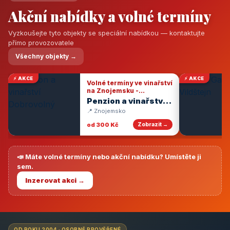
Akční nabídky a volné termíny
Vyzkoušejte tyto objekty se speciální nabídkou — kontaktujte
přímo provozovatele
Všechny objekty →
⚡ AKCE
⚡ AKCE
Volné termíny ve vinařství
na Znojemsku -
degustace vín
Penzion a vinařství
Dobrovolný
📍 Znojemsko
od 300 Kč
Zobrazit →
📣 Máte volné termíny nebo akční nabídku? Umístěte ji
sem.
Inzerovat akci →
OD ROKU 2004 · OSOBNĚ PROVĚŘENÉ