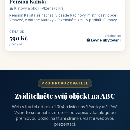
CENA OD
Vhodné pro
1 310 Kč
📅 Víkendové pobyty
/ noc / os.
👥 40
🏡 penzion
Pension Kalista
🏔️ Klatovy a okolí · Plzeňský kraj
Pension Kalista se nachází v osadě Radinovy, místní části obce
Vrhaveč, v okrese Klatovy v Plzeňském kraji, v podhůří Šumavy
— do města Klat
CENA OD
Vhodné pro
590 Kč
🏨 Levné ubytování
/ noc / os.
PRO PROVOZOVATELE