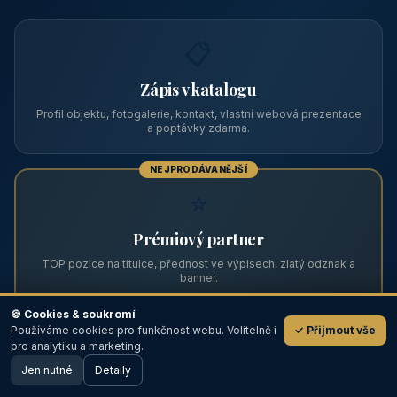
Zviditelněte svůj objekt na ABC
Web s tradicí od roku 2004 a tisíci návštěvníky měsíčně.
Vyberte si formát inzerce — od zápisu v katalogu po
prémiovou pozici na titulní straně s vlastní webovou
prezentací.
📋
Zápis v katalogu
Profil objektu, fotogalerie, kontakt, vlastní webová prezentace
a poptávky zdarma.
NEJPRODÁVANĚJŠÍ
⭐
🍪 Cookies & soukromí
Používáme cookies pro funkčnost webu. Volitelně i
✓ Přijmout vše
💬
Prémiový partner
pro analytiku a marketing.
Jen nutné
TOP pozice na titulce, přednost ve výpisech, zlatý odznak a
Detaily
🖥️ Desktop verze
Design
banner.