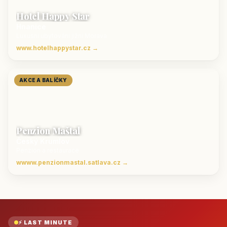
Hotel Happy Star
Hnanice
Luxusní ubytování jižní Morava
www.hotelhappystar.cz →
AKCE A BALÍČKY
Penzion Maštal
Český Krumlov
Penzion a restaurace
wwww.penzionmastal.satlava.cz →
⚡ LAST MINUTE