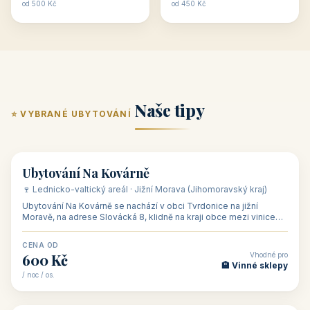
ubytování skupin v
zkušenosti pořádat i
Penzion U Méďů
Hotel a restaurace Koníček
penzionech, hotelích a
menší firemní akce a
od 590 Kč
od 1 170 Kč
apartmánech v ČR.
firemní školení, ale také
Šikland u Zvole nad Pernštejnem
Restaurace a penzion Eduard
Budete překva...
ob...
od 490 Kč
od 700 Kč
Restaurant - pension Rubín
Hotel Lípa
od 500 Kč
od 450 Kč
Naše tipy
⭐ VYBRANÉ UBYTOVÁNÍ
👥 17
🏡 penzion
Ubytování Na Kovárně
🍷 Lednicko-valtický areál · Jižní Morava (Jihomoravský kraj)
Ubytování Na Kovárně se nachází v obci Tvrdonice na jižní
Moravě, na adrese Slovácká 8, klidně na kraji obce mezi vinicemi,