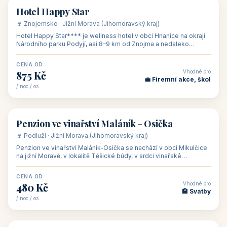
asi 8 km od dáln
CENA OD
Vhodné pro
600 Kč
🏨 Vinné sklepy
/ noc / os.
👥 54
🏨 hotel
Hotel Happy Star
🍷 Znojemsko · Jižní Morava (Jihomoravský kraj)
Hotel Happy Star**** je wellness hotel v obci Hnanice na okraji
Národního parku Podyjí, asi 8–9 km od Znojma a nedaleko
rakouských hranic, v
CENA OD
Vhodné pro
875 Kč
💼 Firemní akce, škol
/ noc / os.
👥 15
🏡 penzion
Penzion ve vinařství Maláník - Osička
🍷 Podluží · Jižní Morava (Jihomoravský kraj)
Penzion ve vinařství Maláník-Osička se nachází v obci Mikulčice
na jižní Moravě, v lokalitě Těšické búdy, v srdci vinařské
podoblasti Slovác