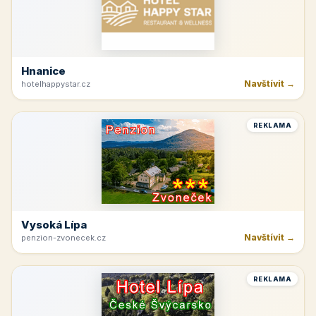
Hnanice
Navštívit →
hotelhappystar.cz
REKLAMA
Vysoká Lípa
Navštívit →
penzion-zvonecek.cz
REKLAMA