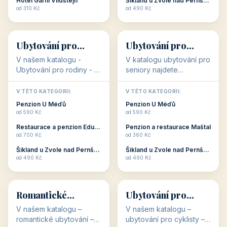
objekty, které s aktivní
objekty, které nabízí
V TÉTO KATEGORII:
V TÉTO KATEGORII:
dovolenou přímo
cenově dostupné
Restaurace a penzion Eduard
Penzion U Méďů
souvisejí. Aktivní
ubytování v ČR. Budete
od 700 Kč
od 590 Kč
dovolená nebo aktivní
překvapeni, že i v nižší
Penzion Pepicentrum
Hotel a restaurace Koníček
odpočinek jso...
c...
od 250 Kč
od 1 170 Kč
Hotel Garni Vildštejn
Šikland u Zvole nad Pernštejnem
👨‍👩‍👧‍👦
🧓
od 310 Kč
od 490 Kč
👨‍👩‍👧‍👦
🧓
34 objektů
33 objektů
Ubytování pro
Ubytování pro
rodiny
seniory
V našem katalogu -
V katalogu ubytování pro
Ubytování pro rodiny -
seniory najdete
jsou pro Vás připraveny
penziony a hotely, které
objekty, které svojí
jsou přizpůsobeny pro
V TÉTO KATEGORII:
V TÉTO KATEGORII:
polohou či vybaveností,
ubytování klientů vyššího
Penzion U Méďů
Penzion U Méďů
nabízí klidné ubytování
věku. Některé z nich
od 590 Kč
od 590 Kč
pro rodiny. Penziony,...
nabízí speciální balíč...
Restaurace a penzion Eduard
Penzion a restaurace Maštal
od 700 Kč
od 360 Kč
Šikland u Zvole nad Pernštejnem
Šikland u Zvole nad Pernštejnem
💕
🚴
od 490 Kč
od 490 Kč