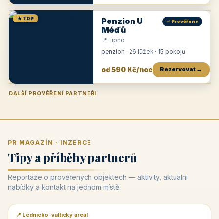
★ TOP
Penzion U
✓ Prověřeno
Méďů
📍 Lipno
penzion · 26 lůžek · 15 pokojů
od 590 Kč/noc
Rezervovat →
DALŠÍ PROVĚŘENÍ PARTNEŘI
Penzion U Zámku
Pension Faber
Penzion a vinařství Dobrovolný
Penzion a restaurace Maštal
Krčma Šatlava
Hotel Rozvoj
Penzion Zvoneček
Penzion Selský dvůr
Penzion Thallerův dům
Hotel Lípa
★
od 500 Kč
★
od 845 Kč
★
od 300 Kč
★
od 360 Kč
★
🍽️
★
od 400 Kč
★
od 550 Kč
★
od 530 Kč
★
od 1 190 Kč
★
od 450 Kč
PR MAGAZÍN · INZERCE
Tipy a příběhy partnerů
Reportáže o prověřených objektech — aktivity, aktuální
nabídky a kontakt na jednom místě.
📍 Lednicko-valtický areál
📰 PR článek