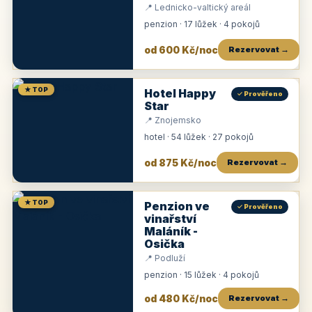
📍 Lednicko-valtický areál
penzion · 17 lůžek · 4 pokojů
od 600 Kč/noc
Rezervovat →
★ TOP
Hotel Happy
✓ Prověřeno
Star
📍 Znojemsko
hotel · 54 lůžek · 27 pokojů
od 875 Kč/noc
Rezervovat →
★ TOP
Penzion ve
✓ Prověřeno
vinařství
Maláník -
Osička
📍 Podluží
penzion · 15 lůžek · 4 pokojů
od 480 Kč/noc
Rezervovat →