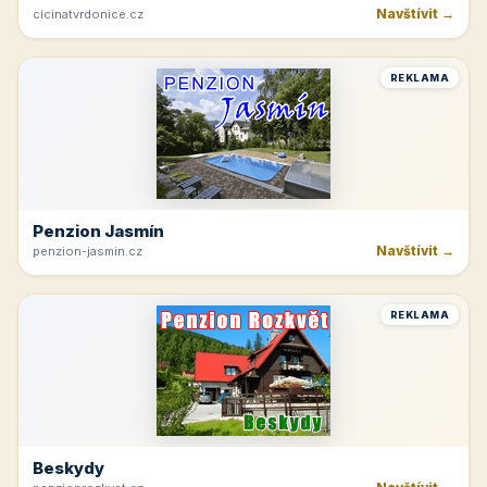
Navštívit →
cicinatvrdonice.cz
REKLAMA
Penzion Jasmín
Navštívit →
penzion-jasmin.cz
REKLAMA
Beskydy