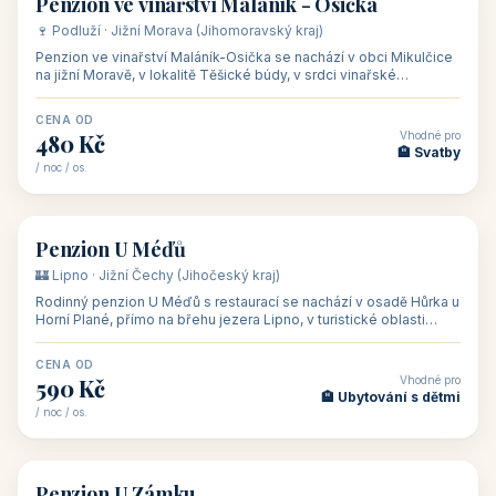
asi 8 km od dáln
CENA OD
Vhodné pro
600 Kč
🏨 Vinné sklepy
/ noc / os.
👥 54
🏨 hotel
Hotel Happy Star
🍷 Znojemsko · Jižní Morava (Jihomoravský kraj)
Hotel Happy Star**** je wellness hotel v obci Hnanice na okraji
Národního parku Podyjí, asi 8–9 km od Znojma a nedaleko
rakouských hranic, v
CENA OD
Vhodné pro
875 Kč
💼 Firemní akce, škol
/ noc / os.
👥 15
🏡 penzion
Penzion ve vinařství Maláník - Osička
🍷 Podluží · Jižní Morava (Jihomoravský kraj)
Penzion ve vinařství Maláník-Osička se nachází v obci Mikulčice
na jižní Moravě, v lokalitě Těšické búdy, v srdci vinařské
podoblasti Slovác