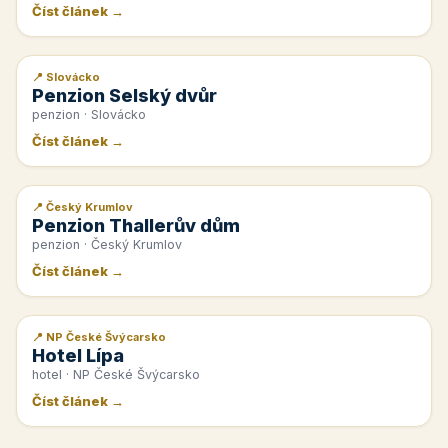
Číst článek →
📍 Slovácko
📰 PR článek
Penzion Selský dvůr
penzion · Slovácko
Číst článek →
📍 Český Krumlov
📰 PR článek
Penzion Thallerův dům
penzion · Český Krumlov
Číst článek →
📍 NP České Švýcarsko
📰 PR článek
Hotel Lípa
hotel · NP České Švýcarsko
Číst článek →