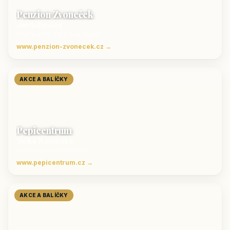
Penzion Zvoneček
Jetřichovice
ubytování České Švýcarsko
www.penzion-zvonecek.cz →
AKCE A BALÍČKY
Pepicentrum
Velké Karlovice
Ubytování v Beskydech
www.pepicentrum.cz →
AKCE A BALÍČKY