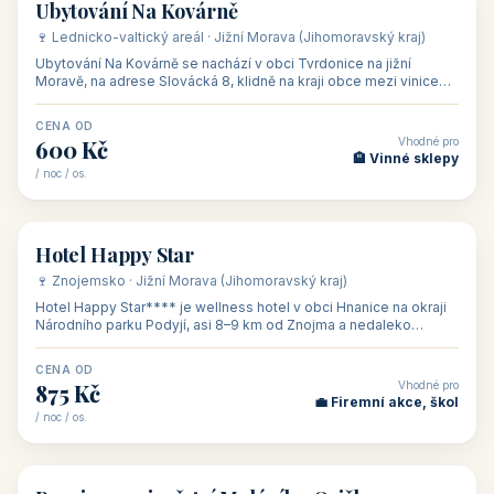
ubytování skupin v
zkušenosti pořádat i
Penzion U Méďů
Hotel a restaurace Koníček
penzionech, hotelích a
menší firemní akce a
od 590 Kč
od 1 170 Kč
apartmánech v ČR.
firemní školení, ale také
Šikland u Zvole nad Pernštejnem
Restaurace a penzion Eduard
Budete překva...
ob...
od 490 Kč
od 700 Kč
Restaurant - pension Rubín
Hotel Lípa
od 500 Kč
od 450 Kč
Naše tipy
⭐ VYBRANÉ UBYTOVÁNÍ
👥 17
🏡 penzion
Ubytování Na Kovárně
🍷 Lednicko-valtický areál · Jižní Morava (Jihomoravský kraj)
Ubytování Na Kovárně se nachází v obci Tvrdonice na jižní
Moravě, na adrese Slovácká 8, klidně na kraji obce mezi vinicemi,