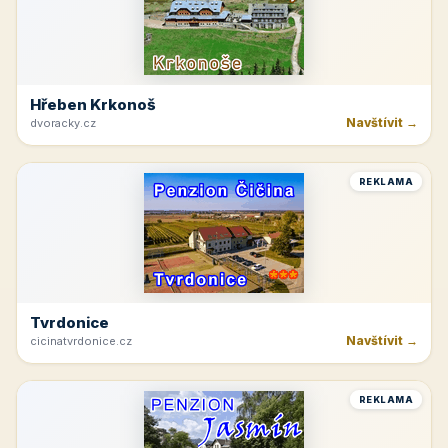
Rakvice
Navštívit →
jk-rakvice.cz
REKLAMA
Hřeben Krkonoš
Navštívit →
dvoracky.cz
REKLAMA
Tvrdonice