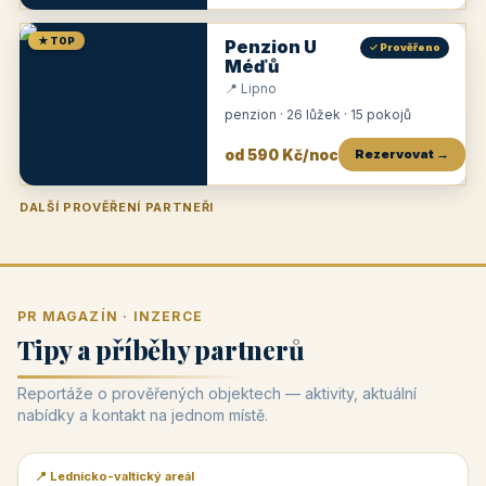
★ TOP
Penzion U
✓ Prověřeno
Méďů
📍 Lipno
penzion · 26 lůžek · 15 pokojů
od 590 Kč/noc
Rezervovat →
DALŠÍ PROVĚŘENÍ PARTNEŘI
Penzion U Zámku
Pension Faber
Penzion a vinařství Dobrovolný
Penzion a restaurace Maštal
Krčma Šatlava
Hotel Rozvoj
Penzion Zvoneček
Penzion Selský dvůr
Penzion Thallerův dům
Hotel Lípa
★
od 500 Kč
★
od 845 Kč
★
od 300 Kč
★
od 360 Kč
★
🍽️
★
od 400 Kč
★
od 550 Kč
★
od 530 Kč
★
od 1 190 Kč
★
od 450 Kč
PR MAGAZÍN · INZERCE
Tipy a příběhy partnerů
Reportáže o prověřených objektech — aktivity, aktuální
nabídky a kontakt na jednom místě.
📍 Lednicko-valtický areál
📰 PR článek