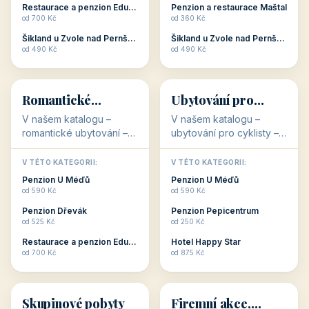
objekty, které s aktivní
objekty, které nabízí
V TÉTO KATEGORII:
V TÉTO KATEGORII:
dovolenou přímo
cenově dostupné
Restaurace a penzion Eduard
Penzion U Méďů
souvisejí. Aktivní
ubytování v ČR. Budete
od 700 Kč
od 590 Kč
dovolená nebo aktivní
překvapeni, že i v nižší
Penzion Pepicentrum
Hotel a restaurace Koníček
odpočinek jso...
c...
od 250 Kč
od 1 170 Kč
Hotel Garni Vildštejn
Šikland u Zvole nad Pernštejnem
👨‍👩‍👧‍👦
🧓
od 310 Kč
od 490 Kč
👨‍👩‍👧‍👦
🧓
34 objektů
33 objektů
Ubytování pro
Ubytování pro
rodiny
seniory
V našem katalogu -
V katalogu ubytování pro
Ubytování pro rodiny -
seniory najdete
jsou pro Vás připraveny
penziony a hotely, které
objekty, které svojí
jsou přizpůsobeny pro
V TÉTO KATEGORII:
V TÉTO KATEGORII:
polohou či vybaveností,
ubytování klientů vyššího
Penzion U Méďů
Penzion U Méďů
nabízí klidné ubytování
věku. Některé z nich
od 590 Kč
od 590 Kč
pro rodiny. Penziony,...
nabízí speciální balíč...
Restaurace a penzion Eduard
Penzion a restaurace Maštal
od 700 Kč
od 360 Kč
Šikland u Zvole nad Pernštejnem
Šikland u Zvole nad Pernštejnem
💕
🚴
od 490 Kč
od 490 Kč