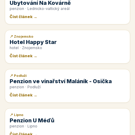
Ubytování Na Kovárně
penzion · Lednicko-valtický areál
Číst článek →
📍 Znojemsko
📰 PR článek
Hotel Happy Star
hotel · Znojemsko
Číst článek →
📍 Podluží
📰 PR článek
Penzion ve vinařství Maláník - Osička
penzion · Podluží
Číst článek →
📍 Lipno
📰 PR článek
Penzion U Méďů
penzion · Lipno
Číst článek →