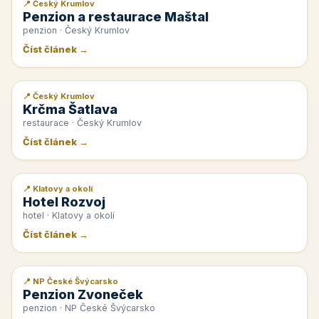
📍 Český Krumlov
📰 PR článek
Penzion a restaurace Maštal
penzion · Český Krumlov
Číst článek →
📍 Český Krumlov
📰 PR článek
Krčma Šatlava
restaurace · Český Krumlov
Číst článek →
📍 Klatovy a okolí
📰 PR článek
Hotel Rozvoj
hotel · Klatovy a okolí
Číst článek →
📍 NP České Švýcarsko
📰 PR článek
Penzion Zvoneček
penzion · NP České Švýcarsko