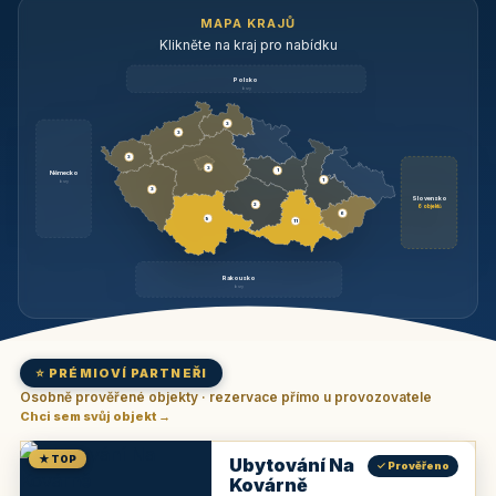
MAPA KRAJŮ
Klikněte na kraj pro nabídku
Polsko
brzy
3
3
3
3
1
Německo
1
brzy
3
Slovensko
2
6 objektů
6
9
11
Rakousko
brzy
⭐ PRÉMIOVÍ PARTNEŘI
Osobně prověřené objekty · rezervace přímo u provozovatele
Chci sem svůj objekt →
★ TOP
Ubytování Na
✓ Prověřeno
Kovárně