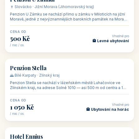
CENA OD
Vhodné pro
480 Kč
🏨 Svatby
/ noc / os.
👥 26
🏡 penzion
Penzion U Méďů
🏰 Lipno · Jižní Čechy (Jihočeský kraj)
Rodinný penzion U Méďů s restaurací se nachází v osadě Hůrka u
Horní Plané, přímo na břehu jezera Lipno, v turistické oblasti
Šumava. Pokoje
CENA OD
Vhodné pro
590 Kč
🏨 Ubytování s dětmi
/ noc / os.
👥 28
🏡 penzion
Penzion U Zámku
🍷 Slovácko · Jižní Morava (Jihomoravský kraj)
Penzion U Zámku se nachází přímo u zámku v Miloticích na jižní
Moravě, jedné z nejvýznamnějších barokních památek na Moravě,
v budově bývalé