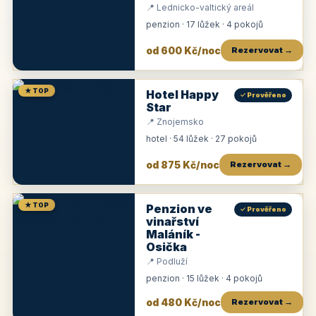
📍 Lednicko-valtický areál
penzion · 17 lůžek · 4 pokojů
od 600 Kč/noc
Rezervovat →
★ TOP
Hotel Happy
✓ Prověřeno
Star
📍 Znojemsko
hotel · 54 lůžek · 27 pokojů
od 875 Kč/noc
Rezervovat →
★ TOP
Penzion ve
✓ Prověřeno
vinařství
Maláník -
Osička
📍 Podluží
penzion · 15 lůžek · 4 pokojů
od 480 Kč/noc
Rezervovat →