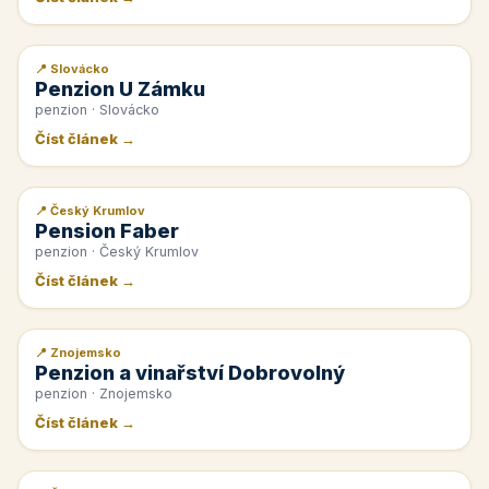
📍 Slovácko
📰 PR článek
Penzion U Zámku
penzion · Slovácko
Číst článek →
📍 Český Krumlov
📰 PR článek
Pension Faber
penzion · Český Krumlov
Číst článek →
📍 Znojemsko
📰 PR článek
Penzion a vinařství Dobrovolný
penzion · Znojemsko
Číst článek →