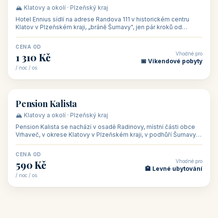
CENA OD
Vhodné pro
500 Kč
🏨 Levné ubytování
/ noc / os.
👥 44
🏡 penzion
Penzion Stella
🌄 Bílé Karpaty · Zlínský kraj
Penzion Stella se nachází v lázeňském městě Luhačovice ve
Zlínském kraji, na adrese Solné 1010 — asi 500 m od centra a 1
km od lázeňské kolo
CENA OD
Vhodné pro
1 050 Kč
🏨 Ubytování na horác
/ noc / os.
👥 50
🏨 hotel
Hotel Ennius
🏔️ Klatovy a okolí · Plzeňský kraj
Hotel Ennius sídlí na adrese Randova 111 v historickém centru
Klatov v Plzeňském kraji, „bráně Šumavy", jen pár kroků od
hlavního náměs