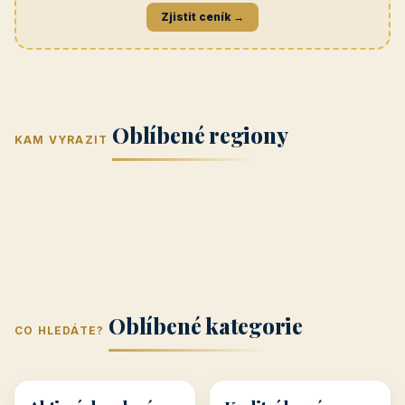
Navštívit →
penzionrozkvet.cz
REKLAMA
Hotel U Hada
Navštívit →
zatec-hotel.cz
📣
Vaše reklama zde
Banner na titulní straně
Zjistit ceník →