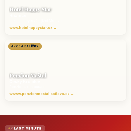
Hotel Happy Star
Hnanice
Luxusní ubytování jižní Morava
www.hotelhappystar.cz →
AKCE A BALÍČKY
Penzion Maštal
Český Krumlov
Penzion a restaurace
wwww.penzionmastal.satlava.cz →
⚡ LAST MINUTE