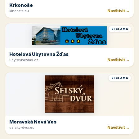
Krkonoše
Navštívit →
kinchata.eu
REKLAMA
Hotelová Ubytovna Žďas
Navštívit →
ubytovnazdas.cz
REKLAMA
Moravská Nová Ves
Navštívit →
selsky-dvur.eu