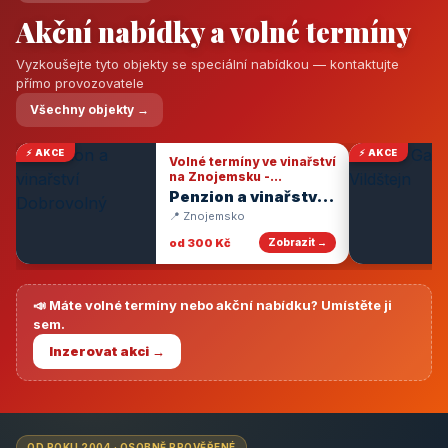
Akční nabídky a volné termíny
Vyzkoušejte tyto objekty se speciální nabídkou — kontaktujte
přímo provozovatele
Všechny objekty →
⚡ AKCE
⚡ AKCE
Volné termíny ve vinařství
na Znojemsku -
degustace vín
Penzion a vinařství
Dobrovolný
📍 Znojemsko
od 300 Kč
Zobrazit →
📣 Máte volné termíny nebo akční nabídku? Umístěte ji
sem.
Inzerovat akci →
OD ROKU 2004 · OSOBNĚ PROVĚŘENÉ