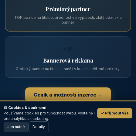
Zviditelněte svůj objekt na ABC
Web s tradicí od roku 2004 a tisíci návštěvníky měsíčně.
Vyberte si formát inzerce — od zápisu v katalogu po
prémiovou pozici na titulní straně s vlastní webovou
prezentací.
📋
Zápis v katalogu
Profil objektu, fotogalerie, kontakt, vlastní webová prezentace
a poptávky zdarma.
NEJPRODÁVANĚJŠÍ
⭐
🍪 Cookies & soukromí
Používáme cookies pro funkčnost webu. Volitelně i
✓ Přijmout vše
💬
Prémiový partner
pro analytiku a marketing.
Jen nutné
TOP pozice na titulce, přednost ve výpisech, zlatý odznak a
Detaily
🖥️ Desktop verze
Design
banner.