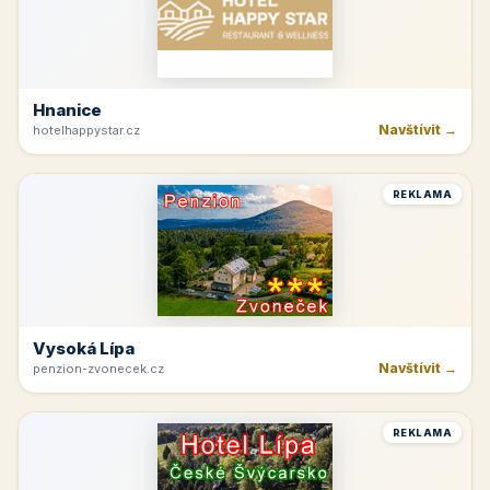
Hnanice
Navštívit →
hotelhappystar.cz
REKLAMA
Vysoká Lípa
Navštívit →
penzion-zvonecek.cz
REKLAMA