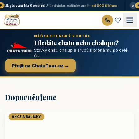
×
Ubytování Na Kovárně
📍 Lednicko-valtický areál
· od 600 Kč/noc
★ 
NÁŠ SESTERSKÝ PORTÁL
Hledáte chatu nebo chalupu?
Stovky chat, chalup a srubů k pronájmu po celé
ČR.
Přejít na ChataTour.cz →
Doporučujeme
AKCE A BALÍČKY