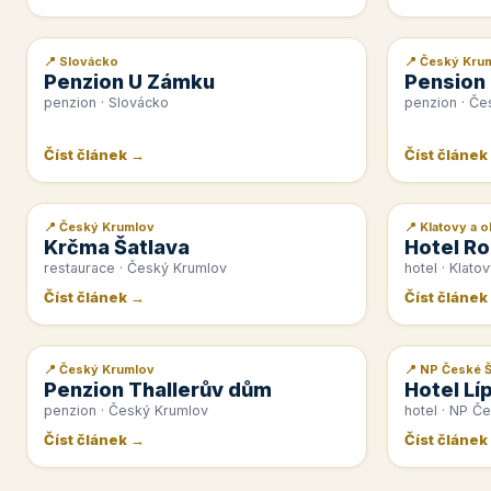
📍 Slovácko
📍 Český Kru
📰 PR článek
📰 PR článek
Penzion U Zámku
Pension
penzion · Slovácko
penzion · Če
Číst článek →
Číst článek
📍 Český Krumlov
📍 Klatovy a o
📰 PR článek
📰 PR článek
Krčma Šatlava
Hotel Ro
restaurace · Český Krumlov
hotel · Klatov
Číst článek →
Číst článek
📍 Český Krumlov
📍 NP České 
📰 PR článek
📰 PR článek
Penzion Thallerův dům
Hotel Lí
penzion · Český Krumlov
hotel · NP Č
Číst článek →
Číst článek