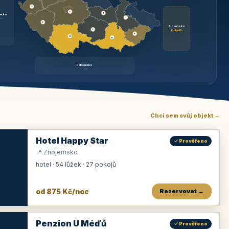
3
3
1
ecko
1
rzy
3
Slovensko
2
6 objektů
6
9
11
Rakousko
brzy
Chci sem svůj objekt →
Hotel Happy Star
✓ Prověřeno
📍 Znojemsko
hotel · 54 lůžek · 27 pokojů
od 875 Kč/noc
Rezervovat →
Penzion U Méďů
✓ Prověřeno