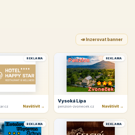
📣 Inzerovat banner
REKLAMA
REKLAMA
Vysoká Lípa
Navštívit →
Navštívit →
ar.cz
penzion-zvonecek.cz
REKLAMA
REKLAMA