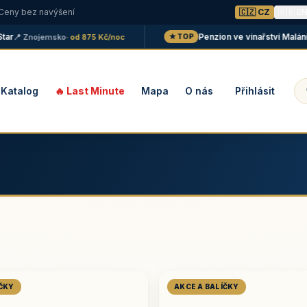
 Ceny bez navýšení
🇨🇿 CZ
🇬🇧 E
Penzion ve vinařství Maláník - 
 Znojemsko
· od 875 Kč/noc
★ TOP
Katalog
🔥 Last Minute
Mapa
O nás
Přihlásit
ÍČKY
AKCE A BALÍČKY