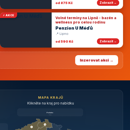
od 875 Kč
Zobrazit →
⚡ AKCE
Volné termíny na Lipně - bazén a
wellness pro celou rodinu
Penzion U Méďů
📍 Lipno
od 590 Kč
Zobrazit →
Inzerovat akci →
MAPA KRAJŮ
Klikněte na kraj pro nabídku
Polsko
brzy
3
3