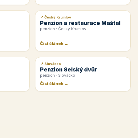
📍 Český Krumlov
📰 PR článek
Penzion a restaurace Maštal
penzion · Český Krumlov
Číst článek →
📍 Slovácko
📰 PR článek
Penzion Selský dvůr
penzion · Slovácko
Číst článek →