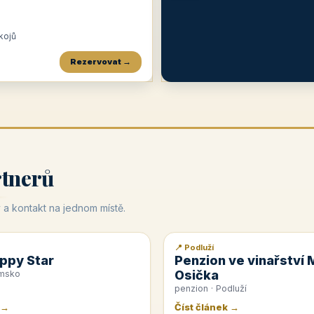
okojů
Rezervovat →
Penzion a restaurace Maštal
Krčma Šatlava
Hotel Rozvoj
★
od 360 Kč
★
🍽️
★
od 400 Kč
rtnerů
 a kontakt na jednom místě.
📍 Podluží
📰 PR článek
ppy Star
Penzion ve vinařství 
Osička
emsko
penzion · Podluží
 →
Číst článek →