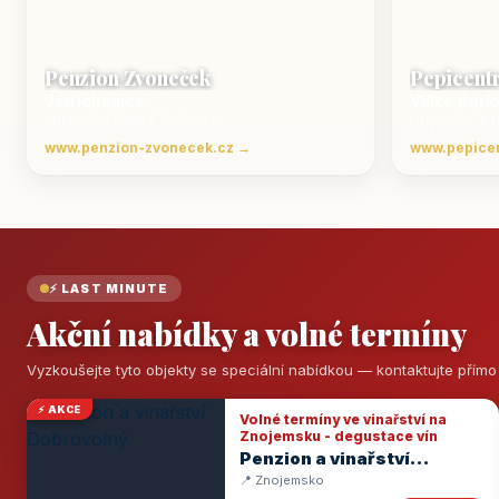
Penzion Zvoneček
Pepicent
Jetřichovice
Velké Karl
ubytování České Švýcarsko
Ubytování v 
www.penzion-zvonecek.cz →
www.pepice
⚡ LAST MINUTE
Akční nabídky a volné termíny
Vyzkoušejte tyto objekty se speciální nabídkou — kontaktujte přím
⚡ AKCE
Volné termíny ve vinařství na
Znojemsku - degustace vín
Penzion a vinařství
Dobrovolný
📍 Znojemsko