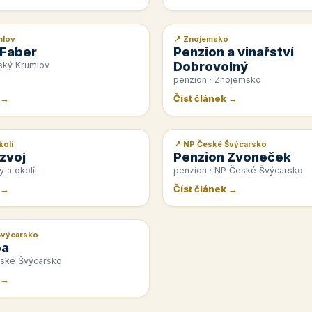
mlov
📍 Znojemsko
📰 PR článek
 Faber
Penzion a vinařství
Dobrovolný
ský Krumlov
penzion · Znojemsko
 →
Číst článek →
kolí
📍 NP České Švýcarsko
📰 PR článek
zvoj
Penzion Zvoneček
y a okolí
penzion · NP České Švýcarsko
 →
Číst článek →
Švýcarsko
pa
eské Švýcarsko
 →