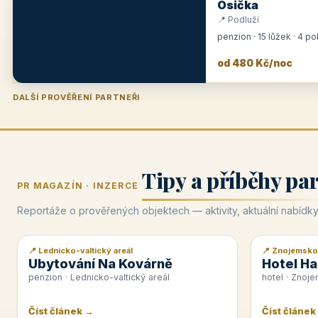
Osička
📍 Podluží
penzion · 15 lůžek · 4 p
od 480 Kč/noc
DALŠÍ PROVĚŘENÍ PARTNEŘI
Penzion U Zámku
Pension Faber
Penzion a vinařství Dobrovolný
Hotel Lípa
★
od 500 Kč
★
od 845 Kč
★
od 300 Kč
★
od 450 Kč
Tipy a příběhy pa
PR MAGAZÍN · INZERCE
Reportáže o prověřených objektech — aktivity, aktuální nabídky
📍 Lednicko-valtický areál
📍 Znojemsko
📰 PR článek
📰 PR článek
Ubytování Na Kovárně
Hotel Ha
penzion · Lednicko-valtický areál
hotel · Znoj
Číst článek →
Číst článek