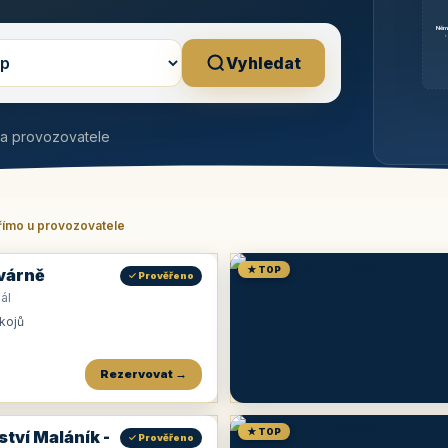
Něm
b
Vyhledat
na provozovatele
římo u provozovatele
★ TOP
várně
✓ Prověřeno
ál
okojů
Rezervovat →
★ TOP
ství Maláník -
✓ Prověřeno