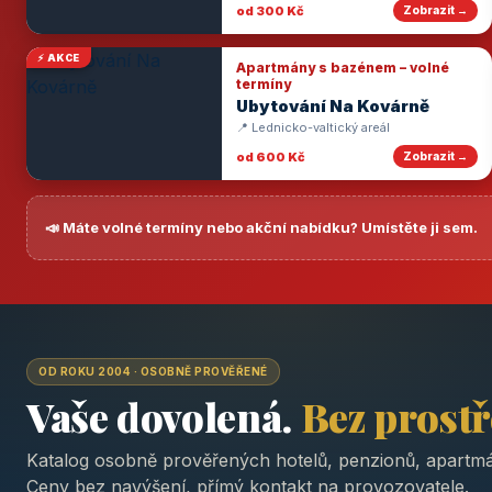
od 300 Kč
Zobrazit →
⚡ AKCE
Apartmány s bazénem – volné
termíny
Ubytování Na Kovárně
📍 Lednicko-valtický areál
od 600 Kč
Zobrazit →
📣 Máte volné termíny nebo akční nabídku? Umístěte ji sem.
OD ROKU 2004 · OSOBNĚ PROVĚŘENÉ
Vaše dovolená.
Bez prost
Katalog osobně prověřených hotelů, penzionů, apartmá
Ceny bez navýšení, přímý kontakt na provozovatele.