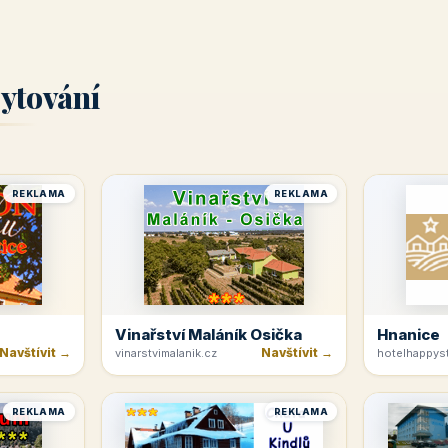
ytování
REKLAMA
REKLAMA
Vinařství Maláník Osička
Hnanice
Navštívit →
Navštívit →
vinarstvimalanik.cz
hotelhappyst
REKLAMA
REKLAMA