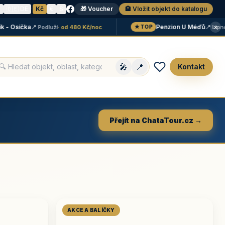
N
🇩🇪 DE
·
Kč
€
$
🎁 Voucher
🏨 Vložit objekt do katalogu
×
Osička
Penzion U Méďů
📍 Podluží
· od 480 Kč/noc
📍 Lipno
· o
★ TOP
🎤
📍
Kontakt
Přejít na ChataTour.cz →
AKCE A BALÍČKY