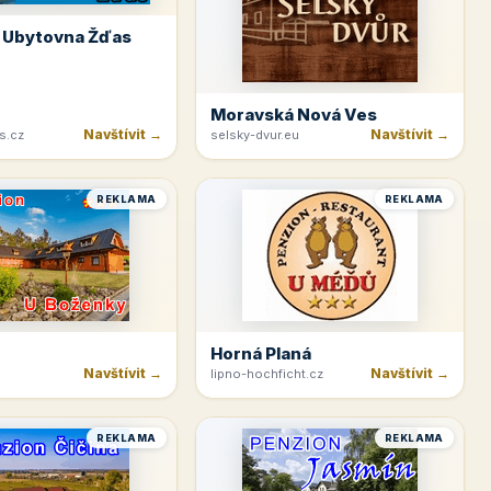
 Ubytovna Žďas
Moravská Nová Ves
Navštívit →
Navštívit →
s.cz
selsky-dvur.eu
REKLAMA
REKLAMA
Horná Planá
Navštívit →
Navštívit →
lipno-hochficht.cz
REKLAMA
REKLAMA