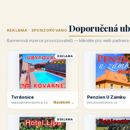
Doporučená ub
REKLAMA · SPONZOROVÁNO
Bannerová inzerce provozovatelů — klikněte pro web partnera
REKLAMA
Tvrdonice
Penzion U Zámku
Navštívit →
nakovarnetvrdonice.cz
penzionmilotice.cz
REKLAMA