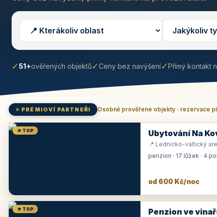
✓
✓
✓
51+
ověřených objektů
Ceny bez navýšení
Přímý kontakt 
Osobně prověřené objekty · rezervace p
⭐ PRÉMIOVÍ PARTNEŘI
★ TOP
Ubytování Na Ko
📍 Lednicko-valtický are
penzion · 17 lůžek · 4 p
od 600 Kč/noc
★ TOP
Penzion ve vinař