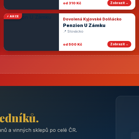
od 310 Kč
Zobrazit →
⚡ AKCE
Dovolená Kyjovské Dolňácko
Penzion U Zámku
📍 Slovácko
od 500 Kč
Zobrazit →
ředníků.
nů a vinných sklepů po celé ČR.