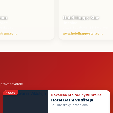
rum
Hotel Happy Star
ovice
Hnanice
Beskydech
Luxusní ubytování jižní Morava
ntrum.cz →
www.hotelhappystar.cz →
o provozovatele
⚡ AKCE
Dovolená pro rodiny ve Skalné
Hotel Garni Vildštejn
📍 Františkovy Lázně a okolí