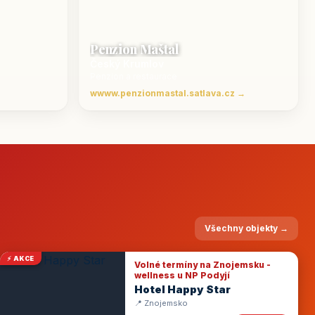
Penzion Maštal
Český Krumlov
Penzion a restaurace
wwww.penzionmastal.satlava.cz →
Všechny objekty →
⚡ AKCE
Volné termíny na Znojemsku -
wellness u NP Podyjí
Hotel Happy Star
📍 Znojemsko