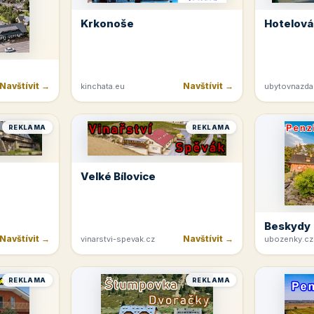
Krkonoše
Hotelová
Navštívit →
Navštívit →
kinchata.eu
ubytovnazda
REKLAMA
REKLAMA
Velké Bílovice
Beskydy
Navštívit →
Navštívit →
vinarstvi-spevak.cz
ubozenky.cz
REKLAMA
REKLAMA