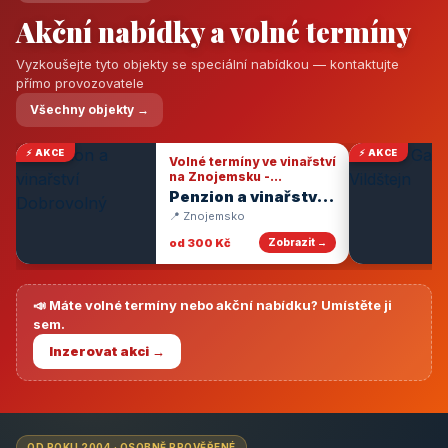
Akční nabídky a volné termíny
Vyzkoušejte tyto objekty se speciální nabídkou — kontaktujte
přímo provozovatele
Všechny objekty →
⚡ AKCE
⚡ AKCE
Volné termíny ve vinařství
na Znojemsku -
degustace vín
Penzion a vinařství
Dobrovolný
📍 Znojemsko
od 300 Kč
Zobrazit →
📣 Máte volné termíny nebo akční nabídku? Umístěte ji
sem.
Inzerovat akci →
OD ROKU 2004 · OSOBNĚ PROVĚŘENÉ