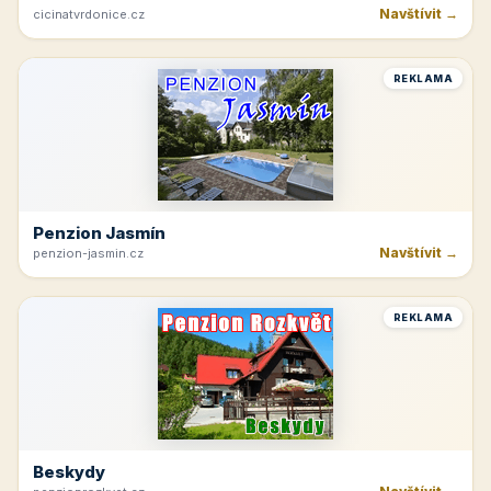
Navštívit →
cicinatvrdonice.cz
REKLAMA
Penzion Jasmín
Navštívit →
penzion-jasmin.cz
REKLAMA
Beskydy