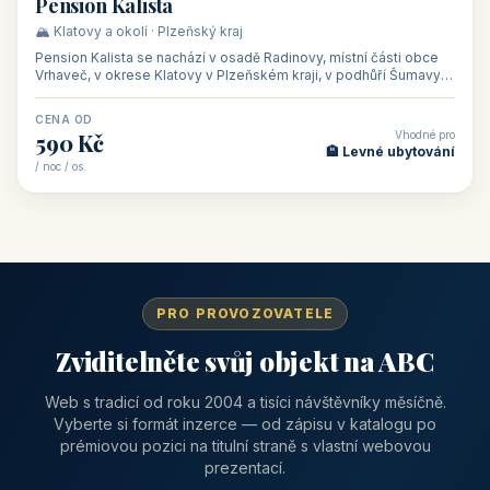
CENA OD
Vhodné pro
1 310 Kč
📅 Víkendové pobyty
/ noc / os.
👥 40
🏡 penzion
Pension Kalista
🏔️ Klatovy a okolí · Plzeňský kraj
Pension Kalista se nachází v osadě Radinovy, místní části obce
Vrhaveč, v okrese Klatovy v Plzeňském kraji, v podhůří Šumavy
— do města Klat
CENA OD
Vhodné pro
590 Kč
🏨 Levné ubytování
/ noc / os.
PRO PROVOZOVATELE