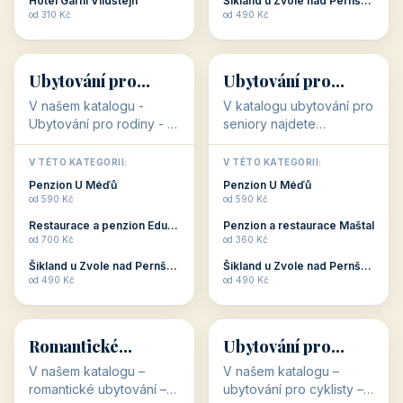
objekty, které s aktivní
objekty, které nabízí
V TÉTO KATEGORII:
V TÉTO KATEGORII:
dovolenou přímo
cenově dostupné
Restaurace a penzion Eduard
Penzion U Méďů
souvisejí. Aktivní
ubytování v ČR. Budete
od 700 Kč
od 590 Kč
dovolená nebo aktivní
překvapeni, že i v nižší
Penzion Pepicentrum
Hotel a restaurace Koníček
odpočinek jso...
c...
od 250 Kč
od 1 170 Kč
Hotel Garni Vildštejn
Šikland u Zvole nad Pernštejnem
👨‍👩‍👧‍👦
🧓
od 310 Kč
od 490 Kč
👨‍👩‍👧‍👦
🧓
34 objektů
33 objektů
Ubytování pro
Ubytování pro
rodiny
seniory
V našem katalogu -
V katalogu ubytování pro
Ubytování pro rodiny -
seniory najdete
jsou pro Vás připraveny
penziony a hotely, které
objekty, které svojí
jsou přizpůsobeny pro
V TÉTO KATEGORII:
V TÉTO KATEGORII:
polohou či vybaveností,
ubytování klientů vyššího
Penzion U Méďů
Penzion U Méďů
nabízí klidné ubytování
věku. Některé z nich
od 590 Kč
od 590 Kč
pro rodiny. Penziony,...
nabízí speciální balíč...
Restaurace a penzion Eduard
Penzion a restaurace Maštal
od 700 Kč
od 360 Kč
Šikland u Zvole nad Pernštejnem
Šikland u Zvole nad Pernštejnem
💕
🚴
od 490 Kč
od 490 Kč