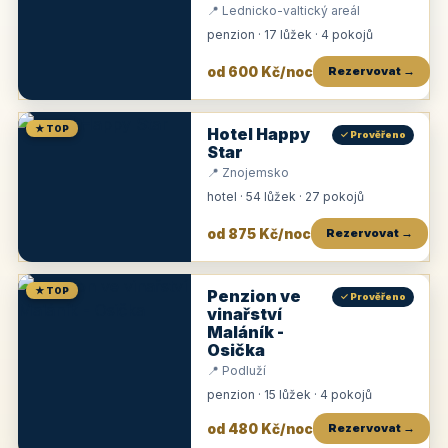
📍 Lednicko-valtický areál
penzion · 17 lůžek · 4 pokojů
od 600 Kč/noc
Rezervovat →
★ TOP
Hotel Happy
✓ Prověřeno
Star
📍 Znojemsko
hotel · 54 lůžek · 27 pokojů
od 875 Kč/noc
Rezervovat →
★ TOP
Penzion ve
✓ Prověřeno
vinařství
Maláník -
Osička
📍 Podluží
penzion · 15 lůžek · 4 pokojů
od 480 Kč/noc
Rezervovat →