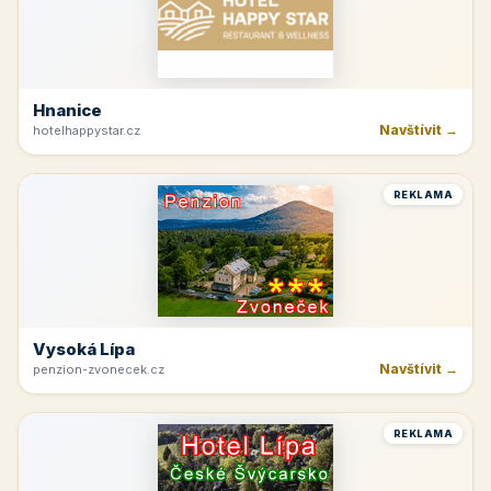
Hnanice
Navštívit →
hotelhappystar.cz
REKLAMA
Vysoká Lípa
Navštívit →
penzion-zvonecek.cz
REKLAMA