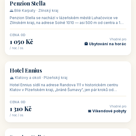
CENA OD
Vhodné pro
500 Kč
🏨 Levné ubytování
/ noc / os.
👥 44
🏡 penzion
Penzion Stella
🌄 Bílé Karpaty · Zlínský kraj
Penzion Stella se nachází v lázeňském městě Luhačovice ve
Zlínském kraji, na adrese Solné 1010 — asi 500 m od centra a 1
km od lázeňské kolo
CENA OD
Vhodné pro
1 050 Kč
🏨 Ubytování na horác
/ noc / os.
👥 50
🏨 hotel
Hotel Ennius
🏔️ Klatovy a okolí · Plzeňský kraj
Hotel Ennius sídlí na adrese Randova 111 v historickém centru
Klatov v Plzeňském kraji, „bráně Šumavy", jen pár kroků od
hlavního náměs