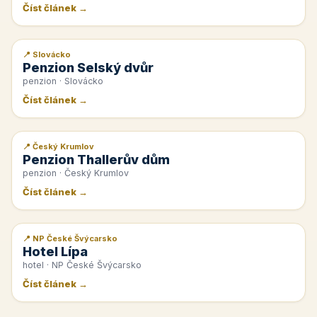
Číst článek →
📍 Slovácko
📰 PR článek
Penzion Selský dvůr
penzion · Slovácko
Číst článek →
📍 Český Krumlov
📰 PR článek
Penzion Thallerův dům
penzion · Český Krumlov
Číst článek →
📍 NP České Švýcarsko
📰 PR článek
Hotel Lípa
hotel · NP České Švýcarsko
Číst článek →