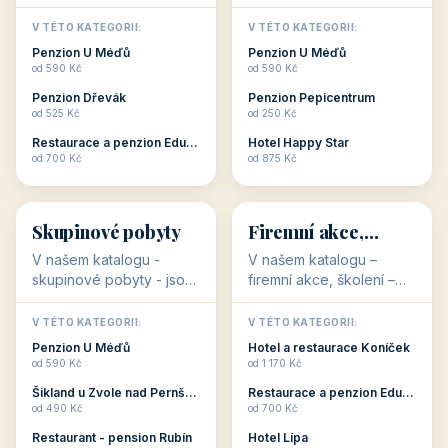
💕
🚴
32 objektů
32 objektů
Romantické
Ubytování pro
ubytování
cyklisty
V našem katalogu –
V našem katalogu –
romantické ubytování –
ubytování pro cyklisty –
jsou pro Vás připraveny
jsou pro Vás připraveny
objekty, které svojí
objekty, které jsou na
V TÉTO KATEGORII:
V TÉTO KATEGORII:
stavbou, polohou anebo
milovníky cykloturistiky
Penzion U Méďů
Penzion U Méďů
zaměřením nabízí
připraveny. Většinou mají
od 590 Kč
od 590 Kč
romantické pobyty.
přímo kolárny a...
Penzion Dřevák
Penzion Pepicentrum
Romantické ...
od 525 Kč
od 250 Kč
Restaurace a penzion Eduard
Hotel Happy Star
👥
💼
od 700 Kč
od 875 Kč
👥
💼
32 objektů
31 objektů
Skupinové pobyty
Firemní akce,
školení
V našem katalogu -
V našem katalogu –
skupinové pobyty - jsou
firemní akce, školení –
pro Vás připraveny
jsou pro Vás připraveny
objekty, které nabízí
objekty, které mají
V TÉTO KATEGORII:
V TÉTO KATEGORII: