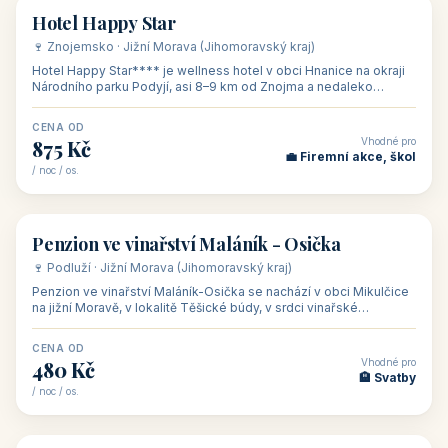
asi 8 km od dáln
CENA OD
Vhodné pro
600 Kč
🏨 Vinné sklepy
/ noc / os.
👥 54
🏨 hotel
Hotel Happy Star
🍷 Znojemsko · Jižní Morava (Jihomoravský kraj)
Hotel Happy Star**** je wellness hotel v obci Hnanice na okraji
Národního parku Podyjí, asi 8–9 km od Znojma a nedaleko
rakouských hranic, v
CENA OD
Vhodné pro
875 Kč
💼 Firemní akce, škol
/ noc / os.
👥 15
🏡 penzion
Penzion ve vinařství Maláník - Osička
🍷 Podluží · Jižní Morava (Jihomoravský kraj)
Penzion ve vinařství Maláník-Osička se nachází v obci Mikulčice
na jižní Moravě, v lokalitě Těšické búdy, v srdci vinařské
podoblasti Slovác