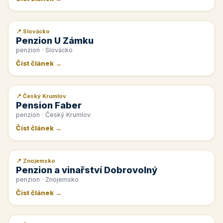
📍 Slovácko
📰 PR článek
Penzion U Zámku
penzion · Slovácko
Číst článek →
📍 Český Krumlov
📰 PR článek
Pension Faber
penzion · Český Krumlov
Číst článek →
📍 Znojemsko
📰 PR článek
Penzion a vinařství Dobrovolný
penzion · Znojemsko
Číst článek →