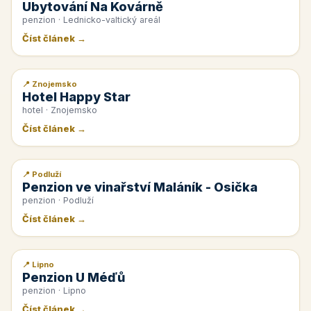
Ubytování Na Kovárně
penzion · Lednicko-valtický areál
Číst článek →
📍 Znojemsko
📰 PR článek
Hotel Happy Star
hotel · Znojemsko
Číst článek →
📍 Podluží
📰 PR článek
Penzion ve vinařství Maláník - Osička
penzion · Podluží
Číst článek →
📍 Lipno
📰 PR článek
Penzion U Méďů
penzion · Lipno
Číst článek →