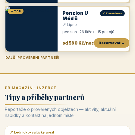
★ TOP
Penzion U
✓ Prověřeno
Méďů
📍 Lipno
penzion · 26 lůžek · 15 pokojů
od 590 Kč/noc
Rezervovat →
DALŠÍ PROVĚŘENÍ PARTNEŘI
Penzion U Zámku
Pension Faber
Penzion a vinařství Dobrovolný
Penzion a restaurace Maštal
Krčma Šatlava
Hotel Rozvoj
Penzion Zvoneček
Penzion Selský dvůr
Penzion Thallerův dům
Hotel Lípa
★
od 500 Kč
★
od 845 Kč
★
od 300 Kč
★
od 360 Kč
★
🍽️
★
od 400 Kč
★
od 550 Kč
★
od 530 Kč
★
od 1 190 Kč
★
od 450 Kč
PR MAGAZÍN · INZERCE
Tipy a příběhy partnerů
Reportáže o prověřených objektech — aktivity, aktuální
nabídky a kontakt na jednom místě.
📍 Lednicko-valtický areál
📰 PR článek