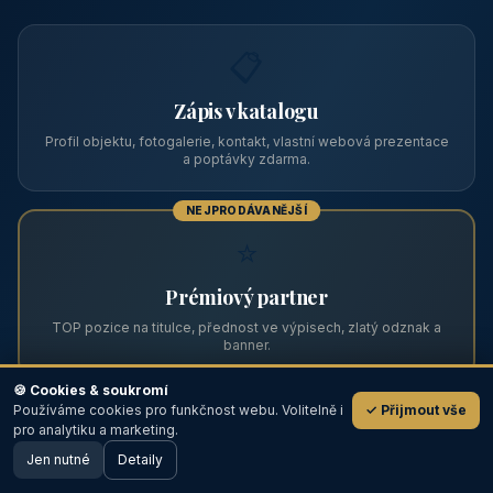
Zviditelněte svůj objekt na ABC
Web s tradicí od roku 2004 a tisíci návštěvníky měsíčně.
Vyberte si formát inzerce — od zápisu v katalogu po
prémiovou pozici na titulní straně s vlastní webovou
prezentací.
📋
Zápis v katalogu
Profil objektu, fotogalerie, kontakt, vlastní webová prezentace
a poptávky zdarma.
NEJPRODÁVANĚJŠÍ
⭐
🍪 Cookies & soukromí
Používáme cookies pro funkčnost webu. Volitelně i
✓ Přijmout vše
💬
Prémiový partner
pro analytiku a marketing.
Jen nutné
TOP pozice na titulce, přednost ve výpisech, zlatý odznak a
Detaily
🖥️ Desktop verze
Design
banner.