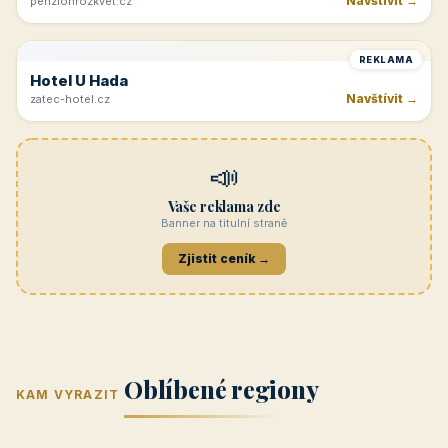
Navštívit →
penzionrozkvet.cz
REKLAMA
Hotel U Hada
Navštívit →
zatec-hotel.cz
📣
Vaše reklama zde
Banner na titulní straně
Zjistit ceník →