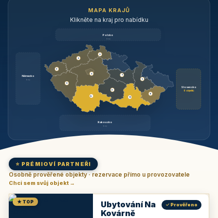
MAPA KRAJŮ
Klikněte na kraj pro nabídku
Polsko
brzy
3
3
3
3
1
Německo
1
brzy
3
Slovensko
2
6 objektů
6
9
11
Rakousko
brzy
⭐ PRÉMIOVÍ PARTNEŘI
Osobně prověřené objekty · rezervace přímo u provozovatele
Chci sem svůj objekt →
★ TOP
Ubytování Na
✓ Prověřeno
Kovárně