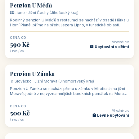
CENA OD
Vhodné pro
480 Kč
🏨 Svatby
/ noc / os.
👥 26
🏡 penzion
Penzion U Méďů
🏰 Lipno · Jižní Čechy (Jihočeský kraj)
Rodinný penzion U Méďů s restaurací se nachází v osadě Hůrka u
Horní Plané, přímo na břehu jezera Lipno, v turistické oblasti
Šumava. Pokoje
CENA OD
Vhodné pro
590 Kč
🏨 Ubytování s dětmi
/ noc / os.
👥 28
🏡 penzion
Penzion U Zámku
🍷 Slovácko · Jižní Morava (Jihomoravský kraj)
Penzion U Zámku se nachází přímo u zámku v Miloticích na jižní
Moravě, jedné z nejvýznamnějších barokních památek na Moravě,
v budově bývalé