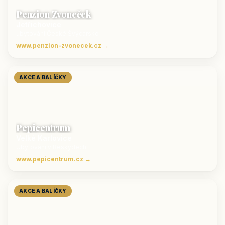
Penzion Zvoneček
Jetřichovice
ubytování České Švýcarsko
www.penzion-zvonecek.cz →
AKCE A BALÍČKY
Pepicentrum
Velké Karlovice
Ubytování v Beskydech
www.pepicentrum.cz →
AKCE A BALÍČKY