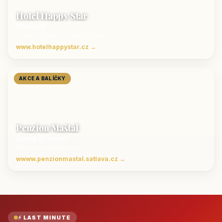
Hotel Happy Star
Hnanice
Luxusní ubytování jižní Morava
www.hotelhappystar.cz →
AKCE A BALÍČKY
Penzion Maštal
Český Krumlov
Penzion a restaurace
wwww.penzionmastal.satlava.cz →
⚡ LAST MINUTE