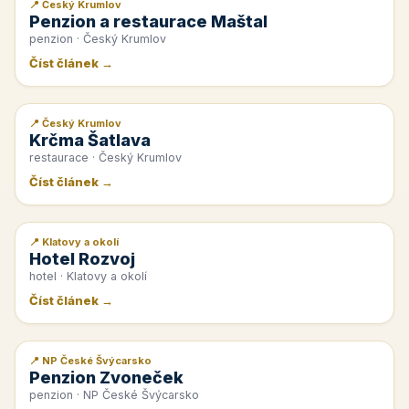
📍 Český Krumlov
📰 PR článek
Penzion a restaurace Maštal
penzion · Český Krumlov
Číst článek →
📍 Český Krumlov
📰 PR článek
Krčma Šatlava
restaurace · Český Krumlov
Číst článek →
📍 Klatovy a okolí
📰 PR článek
Hotel Rozvoj
hotel · Klatovy a okolí
Číst článek →
📍 NP České Švýcarsko
📰 PR článek
Penzion Zvoneček
penzion · NP České Švýcarsko