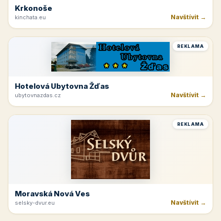
Krkonoše
Navštívit →
kinchata.eu
REKLAMA
Hotelová Ubytovna Žďas
Navštívit →
ubytovnazdas.cz
REKLAMA
Moravská Nová Ves
Navštívit →
selsky-dvur.eu