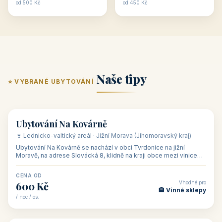
ubytování skupin v
zkušenosti pořádat i
Penzion U Méďů
Hotel a restaurace Koníček
penzionech, hotelích a
menší firemní akce a
od 590 Kč
od 1 170 Kč
apartmánech v ČR.
firemní školení, ale také
Šikland u Zvole nad Pernštejnem
Restaurace a penzion Eduard
Budete překva...
ob...
od 490 Kč
od 700 Kč
Restaurant - pension Rubín
Hotel Lípa
od 500 Kč
od 450 Kč
Naše tipy
⭐ VYBRANÉ UBYTOVÁNÍ
👥 17
🏡 penzion
Ubytování Na Kovárně
🍷 Lednicko-valtický areál · Jižní Morava (Jihomoravský kraj)
Ubytování Na Kovárně se nachází v obci Tvrdonice na jižní
Moravě, na adrese Slovácká 8, klidně na kraji obce mezi vinicemi,