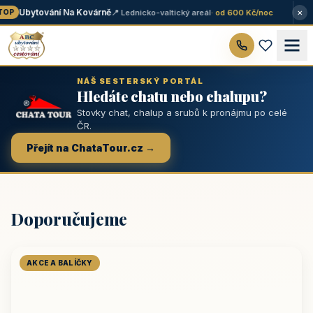
×
Ubytování Na Kovárně
📍 Lednicko-valtický areál
· od 600 Kč/noc
OP
NÁŠ SESTERSKÝ PORTÁL
Hledáte chatu nebo chalupu?
Stovky chat, chalup a srubů k pronájmu po celé
ČR.
Přejít na ChataTour.cz →
Doporučujeme
AKCE A BALÍČKY